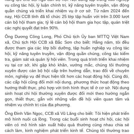
vụ công tác hội, lý luận chính trị, kỹ năng tuyên truyền, vận động
quần chúng và triển khai nhiệm vụ ở cơ sở. Từ năm 2024 đến
nay, Hội CCB tỉnh đã tổ chức 25 lớp tập huấn với trên 3.000 lượt
cán bộ hội tham gia; tỷ lệ cán bộ hội tham gia học tập, quán triệt
các nghị quyết đạt trên 90%.
Ông Dương Công Long, Phó Chủ tịch Ủy ban MTTQ Việt Nam
xã, Chủ tịch Hội CCB xã Bắc Sơn cho biết: Hằng năm, tôi đều
được tham gia các lớp bồi dưỡng, tập huấn nghiệp vụ công tác
hội, kỹ năng tuyên truyền, vận động quần chúng, công tác kiểm
tra, giám sát và quản lý hội viên. Trong quá trình triển khai nhiệm
vụ tại cơ sở, khi gặp khó khăn, vướng mắc, chúng tôi thường
xuyên được cán bộ hội cấp trên hướng dẫn, trao đổi về chuyên
môn, nghiệp vụ để thực hiện tốt hơn các hoạt động hội. Cùng đó,
các cấp hội cũng đổi mới nội dung, phương thức hoạt động theo
hướng thiết thực, phù hợp với tình hình thực tế ở cơ sở. Nội dung
sinh hoạt chi hội thường xuyên được đổi mới theo hướng ngắn
gọn, thiết thực, gắn với những vấn đề hội viên quan tâm và
nhiệm vụ chính trị của địa phương.
Ông Đinh Văn Ngọc, CCB xã Vũ Lăng cho biết: Tôi hiện phát triển
mô hình nuôi cá lồng. Trong các buổi sinh hoạt chi hội, các hội
viên có mô hình sản xuất hiệu quả thường cùng nhau chia sẻ
cách làm, kinh nghiệm phát triển kinh tế. Chúng tôi thường trao