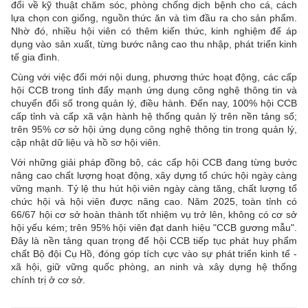
đổi về kỹ thuật chăm sóc, phòng chống dịch bệnh cho cá, cách
lựa chọn con giống, nguồn thức ăn và tìm đầu ra cho sản phẩm.
Nhờ đó, nhiều hội viên có thêm kiến thức, kinh nghiệm để áp
dụng vào sản xuất, từng bước nâng cao thu nhập, phát triển kinh
tế gia đình.
Cùng với việc đổi mới nội dung, phương thức hoạt động, các cấp
hội CCB trong tỉnh đẩy mạnh ứng dụng công nghệ thông tin và
chuyển đổi số trong quản lý, điều hành. Đến nay, 100% hội CCB
cấp tỉnh và cấp xã vận hành hệ thống quản lý trên nền tảng số;
trên 95% cơ sở hội ứng dụng công nghệ thông tin trong quản lý,
cập nhật dữ liệu và hồ sơ hội viên.
Với những giải pháp đồng bộ, các cấp hội CCB đang từng bước
nâng cao chất lượng hoạt động, xây dựng tổ chức hội ngày càng
vững mạnh. Tỷ lệ thu hút hội viên ngày càng tăng, chất lượng tổ
chức hội và hội viên được nâng cao. Năm 2025, toàn tỉnh có
66/67 hội cơ sở hoàn thành tốt nhiệm vụ trở lên, không có cơ sở
hội yếu kém; trên 95% hội viên đạt danh hiệu "CCB gương mẫu".
Đây là nền tảng quan trọng để hội CCB tiếp tục phát huy phẩm
chất Bộ đội Cụ Hồ, đóng góp tích cực vào sự phát triển kinh tế -
xã hội, giữ vững quốc phòng, an ninh và xây dựng hệ thống
chính trị ở cơ sở.