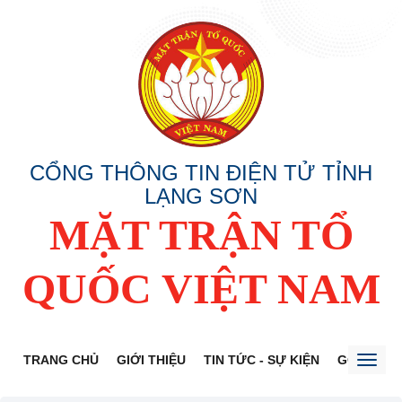
CỔNG THÔNG TIN ĐIỆN TỬ TỈNH
LẠNG SƠN
MẶT TRẬN TỔ
QUỐC VIỆT NAM
TRANG CHỦ
GIỚI THIỆU
TIN TỨC - SỰ KIỆN
GÓP Ý DỰ
Toggl
naviga