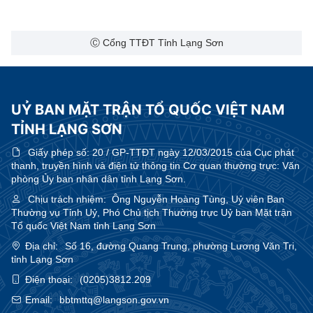
Ⓒ Cổng TTĐT Tỉnh Lạng Sơn
UỶ BAN MẶT TRẬN TỔ QUỐC VIỆT NAM
TỈNH LẠNG SƠN
Giấy phép số:
20 / GP-TTĐT ngày 12/03/2015 của Cục phát
thanh, truyền hình và điện tử thông tin Cơ quan thường trực: Văn
phòng Ủy ban nhân dân tỉnh Lạng Sơn.
Chịu trách nhiệm:
Ông Nguyễn Hoàng Tùng, Uỷ viên Ban
Thường vụ Tỉnh Uỷ, Phó Chủ tịch Thường trực Uỷ ban Mặt trận
Tổ quốc Việt Nam tỉnh Lạng Sơn
Địa chỉ:
Số 16, đường Quang Trung, phường Lương Văn Tri,
tỉnh Lạng Sơn
Điện thoại:
(0205)3812.209
Email:
bbtmttq@langson.gov.vn