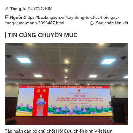
Tác giả:
DƯƠNG KIM
Nguồn:
https://baolangson.vn/xay-dung-to-chuc-hoi-ngay-
cang-vung-manh-5096487.html
Sao chép liên kết
TIN CÙNG CHUYÊN MỤC
Tập huấn cán bộ chủ chốt Hội Cựu chiến binh Việt Nam