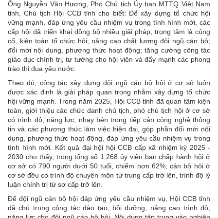
Ông Nguyễn Văn Hương, Phó Chủ tịch Ủy ban MTTQ Việt Nam
tỉnh, Chủ tịch Hội CCB tỉnh cho biết: Để xây dựng tổ chức hội
vững mạnh, đáp ứng yêu cầu nhiệm vụ trong tình hình mới, các
cấp hội đã triển khai đồng bộ nhiều giải pháp, trọng tâm là củng
cố, kiện toàn tổ chức hội; nâng cao chất lượng đội ngũ cán bộ;
đổi mới nội dung, phương thức hoạt động; tăng cường công tác
giáo dục chính trị, tư tưởng cho hội viên và đẩy mạnh các phong
trào thi đua yêu nước.
Theo đó, công tác xây dựng đội ngũ cán bộ hội ở cơ sở luôn
được xác định là giải pháp quan trọng nhằm xây dựng tổ chức
hội vững mạnh. Trong năm 2025, Hội CCB tỉnh đã quan tâm kiện
toàn, giới thiệu các chức danh chủ tịch, phó chủ tịch hội ở cơ sở
có trình độ, năng lực, nhạy bén trong tiếp cận công nghệ thông
tin và các phương thức làm việc hiện đại, góp phần đổi mới nội
dung, phương thức hoạt động, đáp ứng yêu cầu nhiệm vụ trong
tình hình mới. Kết quả đại hội hội CCB cấp xã nhiệm kỳ 2025 -
2030 cho thấy, trong tổng số 1.268 ủy viên ban chấp hành hội ở
cơ sở có 790 người dưới 50 tuổi, chiếm hơn 62%; cán bộ hội ở
cơ sở đều có trình độ chuyên môn từ trung cấp trở lên, trình độ lý
luận chính trị từ sơ cấp trở lên.
Để đội ngũ cán bộ hội đáp ứng yêu cầu nhiệm vụ, Hội CCB tỉnh
đã chú trọng công tác đào tạo, bồi dưỡng, nâng cao trình độ,
năng lực cho đội ngũ cán bộ hội. Nội dung tập trung vào nghiệp