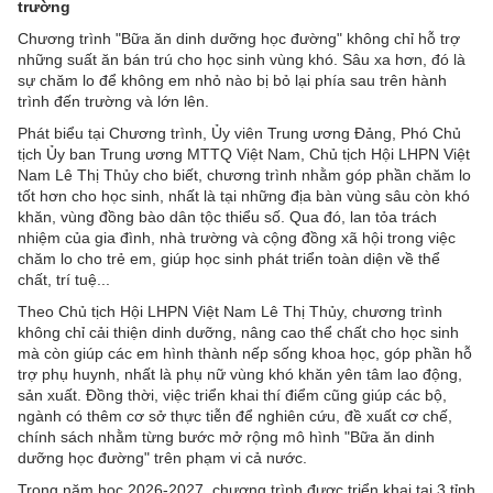
trường
Chương trình "Bữa ăn dinh dưỡng học đường" không chỉ hỗ trợ
những suất ăn bán trú cho học sinh vùng khó. Sâu xa hơn, đó là
sự chăm lo để không em nhỏ nào bị bỏ lại phía sau trên hành
trình đến trường và lớn lên.
Phát biểu tại Chương trình, Ủy viên Trung ương Đảng, Phó Chủ
tịch Ủy ban Trung ương MTTQ Việt Nam, Chủ tịch Hội LHPN Việt
Nam Lê Thị Thủy cho biết, chương trình nhằm góp phần chăm lo
tốt hơn cho học sinh, nhất là tại những địa bàn vùng sâu còn khó
khăn, vùng đồng bào dân tộc thiểu số. Qua đó, lan tỏa trách
nhiệm của gia đình, nhà trường và cộng đồng xã hội trong việc
chăm lo cho trẻ em, giúp học sinh phát triển toàn diện về thể
chất, trí tuệ...
Theo Chủ tịch Hội LHPN Việt Nam Lê Thị Thủy, chương trình
không chỉ cải thiện dinh dưỡng, nâng cao thể chất cho học sinh
mà còn giúp các em hình thành nếp sống khoa học, góp phần hỗ
trợ phụ huynh, nhất là phụ nữ vùng khó khăn yên tâm lao động,
sản xuất. Đồng thời, việc triển khai thí điểm cũng giúp các bộ,
ngành có thêm cơ sở thực tiễn để nghiên cứu, đề xuất cơ chế,
chính sách nhằm từng bước mở rộng mô hình "Bữa ăn dinh
dưỡng học đường" trên phạm vi cả nước.
Trong năm học 2026-2027, chương trình được triển khai tại 3 tỉnh