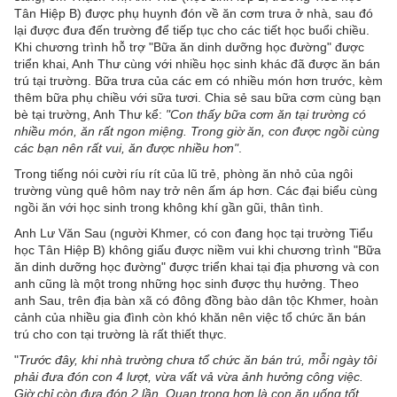
Tân Hiệp B) được phụ huynh đón về ăn cơm trưa ở nhà, sau đó
lại được đưa đến trường để tiếp tục cho các tiết học buổi chiều.
Khi chương trình hỗ trợ "Bữa ăn dinh dưỡng học đường" được
triển khai, Anh Thư cùng với nhiều học sinh khác đã được ăn bán
trú tại trường. Bữa trưa của các em có nhiều món hơn trước, kèm
thêm bữa phụ chiều với sữa tươi. Chia sẻ sau bữa cơm cùng bạn
bè tại trường, Anh Thư kể:
"Con thấy bữa cơm ăn tại trường có
nhiều món, ăn rất ngon miệng. Trong giờ ăn, con được ngồi cùng
các bạn nên rất vui, ăn được nhiều hơn"
.
Trong tiếng nói cười ríu rít của lũ trẻ, phòng ăn nhỏ của ngôi
trường vùng quê hôm nay trở nên ấm áp hơn. Các đại biểu cùng
ngồi ăn với học sinh trong không khí gần gũi, thân tình.
Anh Lư Văn Sau (người Khmer, có con đang học tại trường Tiểu
học Tân Hiệp B) không giấu được niềm vui khi chương trình "Bữa
ăn dinh dưỡng học đường" được triển khai tại địa phương và con
anh cũng là một trong những học sinh được thụ hưởng. Theo
anh Sau, trên địa bàn xã có đông đồng bào dân tộc Khmer, hoàn
cảnh của nhiều gia đình còn khó khăn nên việc tổ chức ăn bán
trú cho con tại trường là rất thiết thực.
"
Trước đây, khi nhà trường chưa tổ chức ăn bán trú, mỗi ngày tôi
phải đưa đón con 4 lượt, vừa vất vả vừa ảnh hưởng công việc.
Giờ chỉ còn đưa đón 2 lần. Quan trọng hơn là con ăn uống tốt