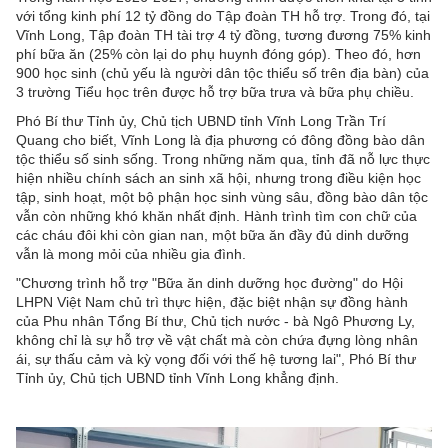
với tổng kinh phí 12 tỷ đồng do Tập đoàn TH hỗ trợ. Trong đó, tại
Vĩnh Long, Tập đoàn TH tài trợ 4 tỷ đồng, tương đương 75% kinh
phí bữa ăn (25% còn lại do phụ huynh đóng góp). Theo đó, hơn
900 học sinh (chủ yếu là người dân tộc thiểu số trên địa bàn) của
3 trường Tiểu học trên được hỗ trợ bữa trưa và bữa phụ chiều.
Phó Bí thư Tỉnh ủy, Chủ tịch UBND tỉnh Vĩnh Long Trần Trí
Quang cho biết, Vĩnh Long là địa phương có đông đồng bào dân
tộc thiểu số sinh sống. Trong những năm qua, tỉnh đã nỗ lực thực
hiện nhiều chính sách an sinh xã hội, nhưng trong điều kiện học
tập, sinh hoạt, một bộ phận học sinh vùng sâu, đồng bào dân tộc
vẫn còn những khó khăn nhất định. Hành trình tìm con chữ của
các cháu đôi khi còn gian nan, một bữa ăn đầy đủ dinh dưỡng
vẫn là mong mỏi của nhiều gia đình.
"Chương trình hỗ trợ "Bữa ăn dinh dưỡng học đường" do Hội
LHPN Việt Nam chủ trì thực hiện, đặc biệt nhận sự đồng hành
của Phu nhân Tổng Bí thư, Chủ tịch nước - bà Ngô Phương Ly,
không chỉ là sự hỗ trợ về vật chất mà còn chứa đựng lòng nhân
ái, sự thấu cảm và kỳ vọng đối với thế hệ tương lai", Phó Bí thư
Tỉnh ủy, Chủ tịch UBND tỉnh Vĩnh Long khẳng định.