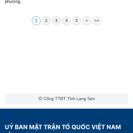
phường
1
2
3
4
5
»
»»
Ⓒ Cổng TTĐT Tỉnh Lạng Sơn
UỶ BAN MẶT TRẬN TỔ QUỐC VIỆT NAM