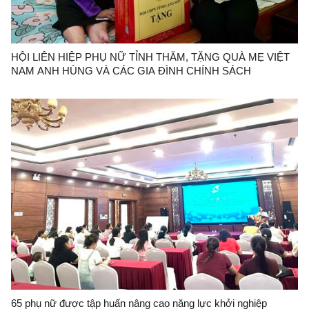
HỘI LIÊN HIỆP PHỤ NỮ TỈNH THĂM, TẶNG QUÀ MẸ VIỆT
NAM ANH HÙNG VÀ CÁC GIA ĐÌNH CHÍNH SÁCH
65 phụ nữ được tập huấn nâng cao năng lực khởi nghiệp