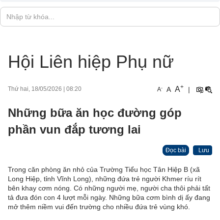
Hội Liên hiệp Phụ nữ
+
A
-
A
|
Thứ hai, 18/05/2026
|
08:20
A
Những bữa ăn học đường góp
phần vun đắp tương lai
Đọc bài
Lưu
Trong căn phòng ăn nhỏ của Trường Tiểu học Tân Hiệp B (xã
Long Hiệp, tỉnh Vĩnh Long), những đứa trẻ người Khmer ríu rít
bên khay cơm nóng. Có những người mẹ, người cha thôi phải tất
tả đưa đón con 4 lượt mỗi ngày. Những bữa cơm bình dị ấy đang
mở thêm niềm vui đến trường cho nhiều đứa trẻ vùng khó.