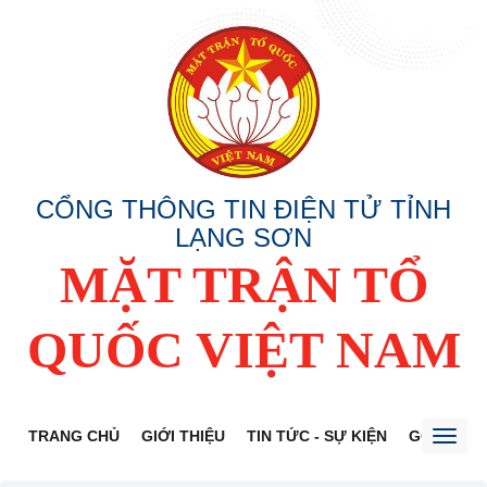
CỔNG THÔNG TIN ĐIỆN TỬ TỈNH
LẠNG SƠN
MẶT TRẬN TỔ
QUỐC VIỆT NAM
TRANG CHỦ
GIỚI THIỆU
TIN TỨC - SỰ KIỆN
GÓP Ý DỰ
Toggl
naviga