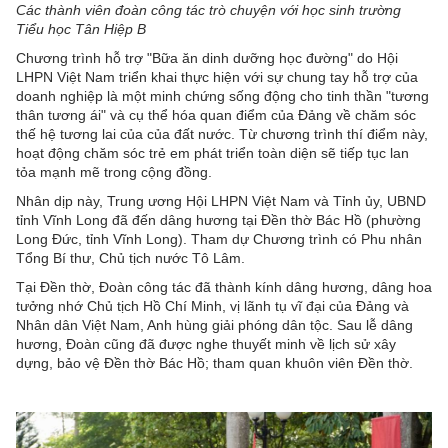
Các thành viên đoàn công tác trò chuyện với học sinh trường
Tiểu học Tân Hiệp B
Chương trình hỗ trợ "Bữa ăn dinh dưỡng học đường" do Hội
LHPN Việt Nam triển khai thực hiện với sự chung tay hỗ trợ của
doanh nghiệp là một minh chứng sống động cho tinh thần "tương
thân tương ái" và cụ thể hóa quan điểm của Đảng về chăm sóc
thế hệ tương lai của của đất nước. Từ chương trình thí điểm này,
hoạt động chăm sóc trẻ em phát triển toàn diện sẽ tiếp tục lan
tỏa mạnh mẽ trong cộng đồng.
Nhân dịp này, Trung ương Hội LHPN Việt Nam và Tỉnh ủy, UBND
tỉnh Vĩnh Long đã đến dâng hương tại Đền thờ Bác Hồ (phường
Long Đức, tỉnh Vĩnh Long). Tham dự Chương trình có Phu nhân
Tổng Bí thư, Chủ tịch nước Tô Lâm.
Tại Đền thờ, Đoàn công tác đã thành kính dâng hương, dâng hoa
tưởng nhớ Chủ tịch Hồ Chí Minh, vị lãnh tụ vĩ đại của Đảng và
Nhân dân Việt Nam, Anh hùng giải phóng dân tộc. Sau lễ dâng
hương, Đoàn cũng đã được nghe thuyết minh về lịch sử xây
dựng, bảo vệ Đền thờ Bác Hồ; tham quan khuôn viên Đền thờ.