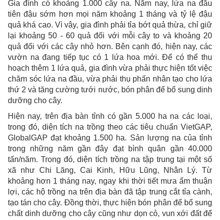
Gia đình có khoảng 1.000 cây na. Năm nay, lứa na đầu
tiên đậu sớm hơn mọi năm khoảng 1 tháng và tỷ lệ đậu
quả khá cao. Vì vậy, gia đình phải tỉa bớt quả thừa, chỉ giữ
lại khoảng 50 - 60 quả đối với mỗi cây to và khoảng 20
quả đối với các cây nhỏ hơn. Bên cạnh đó, hiện nay, các
vườn na đang tiếp tục có 1 lứa hoa mới. Để có thể thu
hoạch thêm 1 lứa quả, gia đình vừa phải thực hiện tốt việc
chăm sóc lứa na đầu, vừa phải thụ phấn nhân tạo cho lứa
thứ 2 và tăng cường tưới nước, bón phân để bổ sung dinh
dưỡng cho cây.
Hiện nay, trên địa bàn tỉnh có gần 5.000 ha na các loại,
trong đó, diện tích na trồng theo các tiêu chuẩn VietGAP,
GlobalGAP đạt khoảng 1.500 ha. Sản lượng na của tỉnh
trong những năm gần đây đạt bình quân gần 40.000
tấn/năm. Trong đó, diện tích trồng na tập trung tại một số
xã như Chi Lăng, Cai Kinh, Hữu Lũng, Nhân Lý. Từ
khoảng hơn 1 tháng nay, ngay khi thời tiết mưa ẩm thuận
lợi, các hộ trồng na trên địa bàn đã tập trung cắt tỉa cành,
tạo tán cho cây. Đồng thời, thực hiện bón phân để bổ sung
chất dinh dưỡng cho cây cũng như dọn cỏ, vun xới đất để