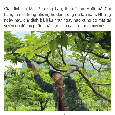
Gia đình bà Mai Phương Lan, thôn Than Muội, xã Chi
Lăng là một trong những hộ dân trồng na lâu năm. Những
ngày này, gia đình bà hầu như ngày nào cũng có mặt tại
vườn na để thụ phấn nhân tạo cho các lứa hoa mới nở.