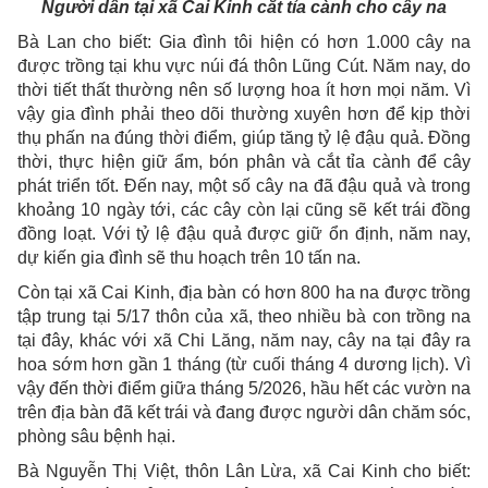
Người dân tại xã Cai Kinh cắt tỉa cành cho cây na
Bà Lan cho biết: Gia đình tôi hiện có hơn 1.000 cây na
được trồng tại khu vực núi đá thôn Lũng Cút. Năm nay, do
thời tiết thất thường nên số lượng hoa ít hơn mọi năm. Vì
vậy gia đình phải theo dõi thường xuyên hơn để kịp thời
thụ phấn na đúng thời điểm, giúp tăng tỷ lệ đậu quả. Đồng
thời, thực hiện giữ ẩm, bón phân và cắt tỉa cành để cây
phát triển tốt. Đến nay, một số cây na đã đậu quả và trong
khoảng 10 ngày tới, các cây còn lại cũng sẽ kết trái đồng
đồng loạt. Với tỷ lệ đậu quả được giữ ổn định, năm nay,
dự kiến gia đình sẽ thu hoạch trên 10 tấn na.
Còn tại xã Cai Kinh, địa bàn có hơn 800 ha na được trồng
tập trung tại 5/17 thôn của xã, theo nhiều bà con trồng na
tại đây, khác với xã Chi Lăng, năm nay, cây na tại đây ra
hoa sớm hơn gần 1 tháng (từ cuối tháng 4 dương lịch). Vì
vậy đến thời điểm giữa tháng 5/2026, hầu hết các vườn na
trên địa bàn đã kết trái và đang được người dân chăm sóc,
phòng sâu bệnh hại.
Bà Nguyễn Thị Việt, thôn Lân Lừa, xã Cai Kinh cho biết: