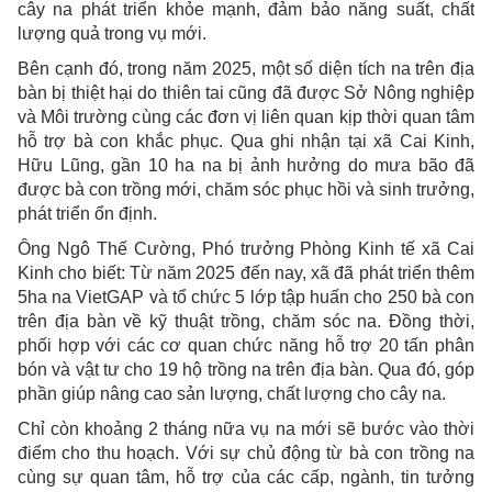
cây na phát triển khỏe mạnh, đảm bảo năng suất, chất
lượng quả trong vụ mới.
Bên cạnh đó, trong năm 2025, một số diện tích na trên địa
bàn bị thiệt hại do thiên tai cũng đã được Sở Nông nghiệp
và Môi trường cùng các đơn vị liên quan kịp thời quan tâm
hỗ trợ bà con khắc phục. Qua ghi nhận tại xã Cai Kinh,
Hữu Lũng, gần 10 ha na bị ảnh hưởng do mưa bão đã
được bà con trồng mới, chăm sóc phục hồi và sinh trưởng,
phát triển ổn định.
Ông Ngô Thế Cường, Phó trưởng Phòng Kinh tế xã Cai
Kinh cho biết: Từ năm 2025 đến nay, xã đã phát triển thêm
5ha na VietGAP và tổ chức 5 lớp tập huấn cho 250 bà con
trên địa bàn về kỹ thuật trồng, chăm sóc na. Đồng thời,
phối hợp với các cơ quan chức năng hỗ trợ 20 tấn phân
bón và vật tư cho 19 hộ trồng na trên địa bàn. Qua đó, góp
phần giúp nâng cao sản lượng, chất lượng cho cây na.
Chỉ còn khoảng 2 tháng nữa vụ na mới sẽ bước vào thời
điểm cho thu hoạch. Với sự chủ động từ bà con trồng na
cùng sự quan tâm, hỗ trợ của các cấp, ngành, tin tưởng