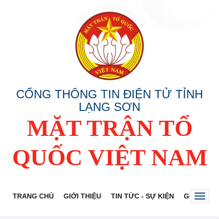
CỔNG THÔNG TIN ĐIỆN TỬ TỈNH
LẠNG SƠN
MẶT TRẬN TỔ
QUỐC VIỆT NAM
TRANG CHỦ
GIỚI THIỆU
TIN TỨC - SỰ KIỆN
GÓP Ý DỰ
Toggl
naviga