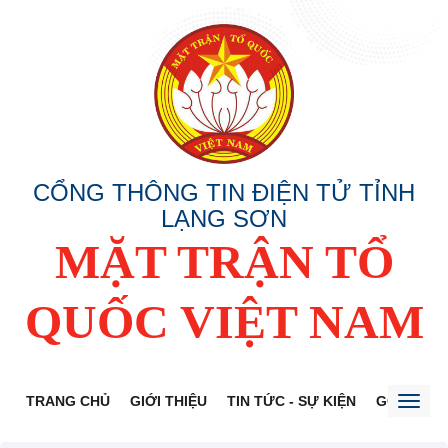
CỔNG THÔNG TIN ĐIỆN TỬ TỈNH
LẠNG SƠN
MẶT TRẬN TỔ
QUỐC VIỆT NAM
TRANG CHỦ
GIỚI THIỆU
TIN TỨC - SỰ KIỆN
GÓP Ý DỰ
Toggl
naviga