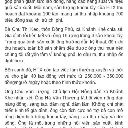
góp phần giảm sức lao động, nâng cao năng suất và hiệu
quả sản xuất. Mỗi năm, sản lượng khoai tây của HTX thu
hoạch đạt khoảng 100 tấn, mang lại thu nhập khoảng 700
triệu đồng sau khi trừ chi phí.
Bà Chu Thị Keo, thôn Đồng Phú, xã Khánh Khê chia sẻ:
Gia đình tôi liên kết với ông Thượng trồng 3 sào khoai tây.
Trong quá trình sản xuất, ông hướng dẫn kỹ thuật, đến khi
thu hoạch, toàn bộ sản phẩm đều được ông thu mua nên
chúng tôi rất yên tâm vì không phải lo đầu ra, thu nhập ổn
định hơn.
Bên cạnh đó, HTX còn tạo việc làm thường xuyên và thời
vụ cho gần 40 lao động với mức từ 250.000 - 350.000
đồng/người/ngày hoặc theo hình thức khoán.
Ông Chu Văn Lượng, Chủ tịch Hội Nông dân xã Khánh
Khê nhận xét: Ông Hà Văn Thượng là hội viên nông dân
năng động, sáng tạo, dám nghĩ, dám làm. Không chỉ phát
triển kinh tế gia đình, ông còn tích cực hỗ trợ bà con mở
rộng diện tích trồng khoai tây, nâng cao thu nhập và đời
sống. Ông là một trong những hội viên sản xuất, kinh