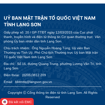
UỶ BAN MẶT TRẬN TỔ QUỐC VIỆT NAM
TỈNH LẠNG SƠN
Giấy phép số:
20 / GP-TTĐT ngày 12/03/2015 của Cục phát
thanh, truyền hình và điện tử thông tin Cơ quan thường trực: Văn
phòng Ủy ban nhân dân tỉnh Lạng Sơn.
Chịu trách nhiệm:
Ông Nguyễn Hoàng Tùng, Uỷ viên Ban
Thường vụ Tỉnh Uỷ, Phó Chủ tịch Thường trực Uỷ ban Mặt trận
Tổ quốc Việt Nam tỉnh Lạng Sơn
Địa chỉ:
Số 16, đường Quang Trung, phường Lương Văn Tri, tỉnh
Lạng Sơn
Điện thoại:
(0205)3812.209
Email:
bbtmttq@langson.gov.vn
Copyright Ⓒ Cổng thông tin điện tử tỉnh Lạng Sơn. All Rights
Reserved
Đã kết nối EMC