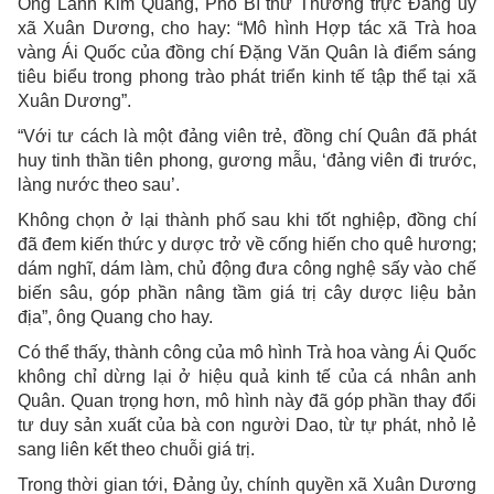
Ông Lành Kim Quang, Phó Bí thư Thường trực Đảng ủy
xã Xuân Dương, cho hay: “Mô hình Hợp tác xã Trà hoa
vàng Ái Quốc của đồng chí Đặng Văn Quân là điểm sáng
tiêu biểu trong phong trào phát triển kinh tế tập thể tại xã
Xuân Dương”.
“Với tư cách là một đảng viên trẻ, đồng chí Quân đã phát
huy tinh thần tiên phong, gương mẫu, ‘đảng viên đi trước,
làng nước theo sau’.
Không chọn ở lại thành phố sau khi tốt nghiệp, đồng chí
đã đem kiến thức y dược trở về cống hiến cho quê hương;
dám nghĩ, dám làm, chủ động đưa công nghệ sấy vào chế
biến sâu, góp phần nâng tầm giá trị cây dược liệu bản
địa”, ông Quang cho hay.
Có thể thấy, thành công của mô hình Trà hoa vàng Ái Quốc
không chỉ dừng lại ở hiệu quả kinh tế của cá nhân anh
Quân. Quan trọng hơn, mô hình này đã góp phần thay đổi
tư duy sản xuất của bà con người Dao, từ tự phát, nhỏ lẻ
sang liên kết theo chuỗi giá trị.
Trong thời gian tới, Đảng ủy, chính quyền xã Xuân Dương