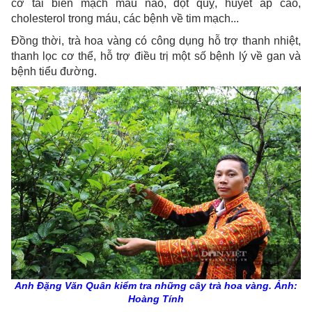
cơ tai biến mạch máu não, đột quỵ, huyết áp cao,
cholesterol trong máu, các bệnh về tim mạch...
Đồng thời, trà hoa vàng có công dụng hỗ trợ thanh nhiệt,
thanh lọc cơ thể, hỗ trợ điều trị một số bệnh lý về gan và
bệnh tiểu đường.
Anh Đặng Văn Quân kiểm tra những cây trà hoa vàng. Ảnh:
Hoàng Tính