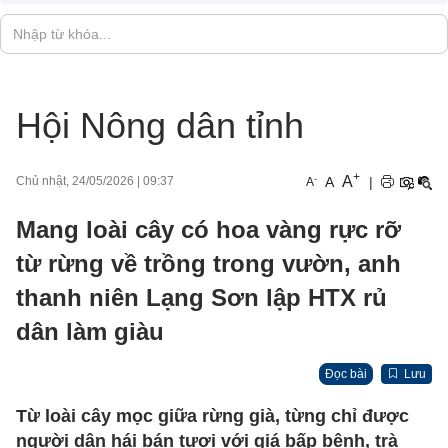
Hội Nông dân tỉnh
+
A
-
A
|
Chủ nhật, 24/05/2026
|
09:37
A
Mang loài cây có hoa vàng rực rỡ
từ rừng về trồng trong vườn, anh
thanh niên Lạng Sơn lập HTX rủ
dân làm giàu
Đọc bài
Lưu
Từ loài cây mọc giữa rừng già, từng chỉ được
người dân hái bán tươi với giá bấp bênh, trà