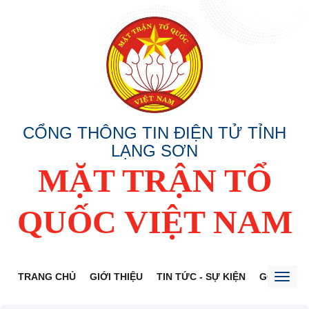
CỔNG THÔNG TIN ĐIỆN TỬ TỈNH
LẠNG SƠN
MẶT TRẬN TỔ
QUỐC VIỆT NAM
TRANG CHỦ
GIỚI THIỆU
TIN TỨC - SỰ KIỆN
GÓP Ý DỰ
Toggl
naviga