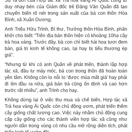
Sự ra đời của Hợp tác xã Trà hoa vàng Ái Quốc cùng tư
duy nhạy bén của Giám đốc trẻ Đặng Văn Quân đã tạo
chuyển biến rõ nét trong sản xuất của bà con thôn Hòa
Bình, xã Xuân Dương.
Anh Triệu Hữu Trình, Bí thư, Trưởng thôn Hòa Bình, phấn
khởi cho biết: “Trên địa bàn thôn hiện có khoảng 10ha cây
trà hoa vàng. Trước đây, bà con chỉ biết hái hoa tươi đem
bán, giá trị kinh tế không cao, lại hay bị tiểu thương ép
giá”.
“Nhưng từ khi có anh Quân về phát triển, thành lập hợp
tác xã, đầu tư máy móc, bà con trong thôn đã hoàn toàn
yên tâm. Không còn lo nỗi lo ‘được mùa mất giá’ hay phải
đi tìm đầu ra nữa, giá bán trà cũng ổn định và cao hơn
trước rất nhiều”, anh Trình cho hay.
Không dừng lại ở việc thu mua và chế biến, Hợp tác xã
Trà hoa vàng Ái Quốc còn chủ động ươm, phát triển thêm
cây giống chất lượng cao. Việc này nhằm chủ động cung
cấp cây giống cho các thành viên hợp tác xã cũng như
người dân trong vùng có nhu cầu mở rộng diện tích, phát