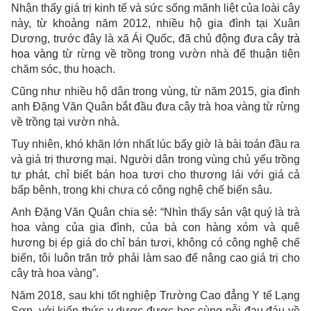
Nhận thấy giá trị kinh tế và sức sống mãnh liệt của loài cây
này, từ khoảng năm 2012, nhiều hộ gia đình tại Xuân
Dương, trước đây là xã Ái Quốc, đã chủ động đưa
cây trà
hoa vàng
từ rừng về trồng trong vườn nhà để thuận tiện
chăm sóc, thu hoạch.
Cũng như nhiều hộ dân trong vùng, từ năm 2015, gia đình
anh Đặng Văn Quân bắt đầu đưa cây trà hoa vàng từ rừng
về trồng tại vườn nhà.
Tuy nhiên, khó khăn lớn nhất lúc bấy giờ là bài toán đầu ra
và giá trị thương mại. Người dân trong vùng chủ yếu trồng
tự phát, chỉ biết bán hoa tươi cho thương lái với giá cả
bấp bênh, trong khi chưa có công nghệ chế biến sâu.
Anh Đặng Văn Quân chia sẻ: “Nhìn thấy sản vật quý là trà
hoa vàng của gia đình, của bà con hàng xóm và quê
hương bị ép giá do chỉ bán tươi, không có công nghệ chế
biến, tôi luôn trăn trở phải làm sao để nâng cao giá trị cho
cây trà hoa vàng”.
Năm 2018, sau khi tốt nghiệp Trường Cao đẳng Y tế Lạng
Sơn, với kiến thức y dược được học cùng nỗi đau đáu về