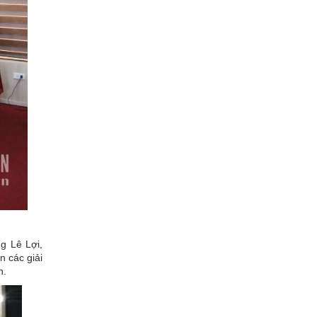
g Lê Lợi,
n các giải
n.