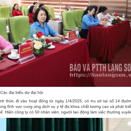
Các đại biểu dự đại hội
h thức đi vào hoạt động từ ngày 1/4/2025, có trụ sở tại số 14 đườn
g lĩnh vực cung ứng dịch vụ y tế đa khoa chất lượng cao và phát triể
ế. Hiện công ty có 50 nhân viên, người lao động làm việc thường xuyê