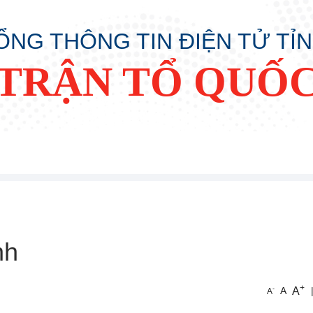
ỔNG THÔNG TIN ĐIỆN TỬ TỈ
TRẬN TỔ QUỐC
nh
+
A
-
A
A