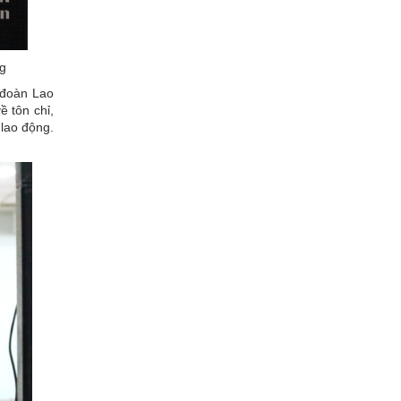
g
 đoàn Lao
 tôn chỉ,
lao động.