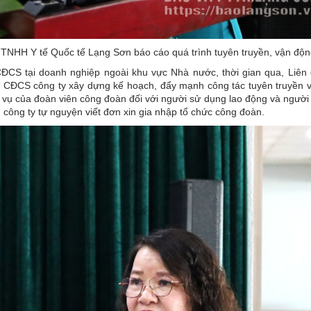
TNHH Y tế Quốc tế Lạng Sơn báo cáo quá trình tuyên truyền, vận độn
 CĐCS tại doanh nghiệp ngoài khu vực Nhà nước, thời gian qua, Liên
 CĐCS công ty xây dựng kế hoạch, đẩy mạnh công tác tuyên truyền về
vụ của đoàn viên công đoàn đối với người sử dụng lao động và người 
 công ty tự nguyện viết đơn xin gia nhập tổ chức công đoàn.