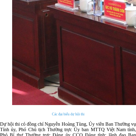
Các đại biểu dự hội thi
Dự hội thi có đồng chí Nguyễn Hoàng Tùng, Ủy viên Ban Thường vụ
Tỉnh ủy, Phó Chủ tịch Thường trực Ủy ban MTTQ Việt Nam tỉnh,
Phó Bí thư Thường trực Đảng ủy CCQ Đảng tỉnh; lãnh đạo Ban