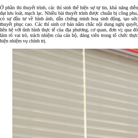
Ở phần thi thuyết trình, các thí sinh thể hiện sự tự tin, khả năng diễn
đạt lưu loát, mạch lạc. Nhiều bài thuyết trình được chuẩn bị công phu,
có sự đầu tư về hình ảnh, dẫn chứng minh hoạ sinh động, tạo sức
thuyết phục cao. Các thí sinh cơ bản nắm chắc nội dung nghị quyết,
liên hệ với tình hình thực tế của địa phương, cơ quan, đơn vị; qua đó
làm rõ vai trò, trách nhiệm của cán bộ, đảng viên trong tổ chức thực
hiện nhiệm vụ chính trị.