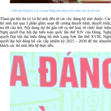
Lãnh đạo Đảng ủy Các cơ quan Đảng tỉnh tặng cờ lưu niệm cho các thí sinh
Tham gia hội thi có 14 thí sinh đến từ các chi, đảng bộ trực thuộc. Các
thí sinh trải qua 3 phần gồm: soạn đề cương thuyết trình, thuyết trình,
trả lời câu hỏi. Nội dung dự thi gắn với cụ thể hoá, tổ chức thực hiện
Nghị quyết Đại hội đại biểu toàn quốc lần thứ XIV của Đảng, Nghị
quyết Đại hội đại biểu đảng bộ tỉnh Lạng Sơn lần thứ XVIII, Nghị
quyết đại hội đảng bộ các cấp nhiệm kỳ 2025 – 2030 để thi; khuyến
khích các thí sinh liên hệ thực tiễn.