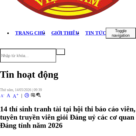
Toggle
TRANG CHỦ
GIỚI THIỆU
TIN TỨC - SỰ KIỆN
navigation
Tin hoạt động
Thứ năm, 14/05/2026
|
09:39
+
-
A
|
A
A
14 thí sinh tranh tài tại hội thi báo cáo viên,
tuyên truyền viên giỏi Đảng uỷ các cơ quan
Đảng tỉnh năm 2026