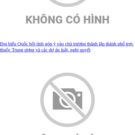
Đại biểu Quốc hội tỉnh góp ý vào chủ trương thành lập thành phố trực
thuộc Trung ương và các dự án luật, nghị quyết