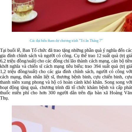
Các đại biểu tham dự chương trình "Tri ân Tháng 7"
Tại buổi lễ, Ban Tổ chức đã trao tặng những phần quà ý nghĩa đến các
gia đình chính sách và người có công. Cụ thể trao 12 suất quà (trị giá
6,2 triệu đồng/suất) cho các đồng chí lão thành cách mạng, cán bộ tiền
khởi nghĩa và chiến sĩ cách mạng tiêu biểu; trao 394 suất quà (trị giá
1,2 triệu đồng/suất) cho các gia đình chính sách, người có công với
cách mạng, thân nhân liệt sĩ, thương bệnh binh, cựu chiến binh, cựu
thanh niên xung phong và hộ có hoàn cảnh khó khăn. Song song với
hoạt động tặng quà, chương trình đã tổ chức khám bệnh và cấp phát
thuốc miễn phí cho hơn 300 người dân trên địa bàn xã Hoàng Văn
Thụ.