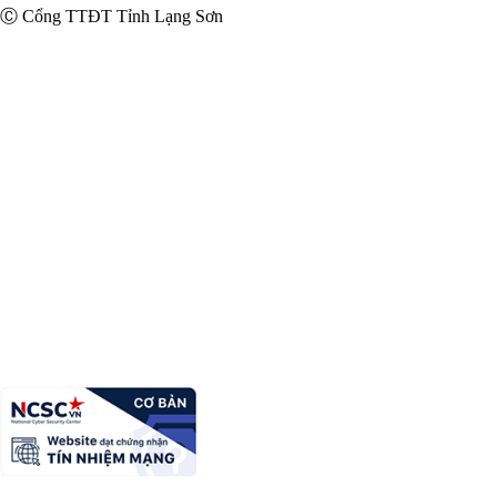
Ⓒ Cổng TTĐT Tỉnh Lạng Sơn
Uỷ ban Mặt trận Tổ quốc Việt Nam tỉnh Lạng Sơn
Giấy phép số:
20 / GP-TTĐT ngày 12/03/2015 của Cục phát thanh,
truyền hình và điện tử thông tin Cơ quan thường trực: Văn phòng Ủy
ban nhân dân tỉnh Lạng Sơn.
Chịu trách nhiệm:
Ông Nguyễn Hoàng Tùng, Uỷ viên Ban Thường
vụ Tỉnh Uỷ, Phó Chủ tịch Thường trực Uỷ ban Mặt trận Tổ quốc Việt
Nam tỉnh Lạng Sơn
Địa chỉ:
Số 16, đường Quang Trung, phường Lương Văn Tri, tỉnh
Lạng Sơn
Điện thoại:
(0205)3812.209
Email:
bbtmttq@langson.gov.vn