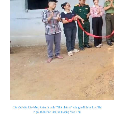
Các đại biểu kéo băng khánh thành "Nhà nhân ái" của gia đình bà Lục Thị
Ngò, thôn Pò Chài, xã Hoàng Văn Thụ