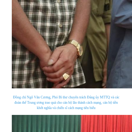
Đồng chí Ngô Văn Cương, Phó Bí thư chuyên trách Đảng ủy MTTQ và các
đoàn thể Trung ương trao quà cho cán bộ lão thành cách mạng, cán bộ tiền
khởi nghĩa và chiến sĩ cách mạng tiêu biểu