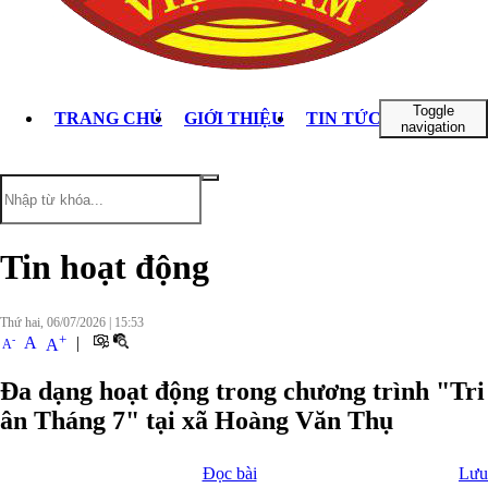
Toggle
TRANG CHỦ
GIỚI THIỆU
TIN TỨC - SỰ KIỆN
navigation
Tin hoạt động
Thứ hai, 06/07/2026
|
15:53
+
-
A
|
A
A
Đa dạng hoạt động trong chương trình "Tri
ân Tháng 7" tại xã Hoàng Văn Thụ
Đọc bài
Lưu