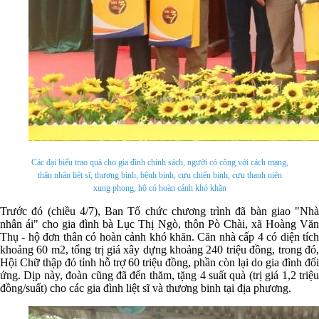
Các đại biểu trao quà cho gia đình chính sách, người có công với cách mạng,
thân nhân liệt sĩ, thương binh, bệnh binh, cựu chiến binh, cựu thanh niên
xung phong, hộ có hoàn cảnh khó khăn
Trước đó (chiều 4/7), Ban Tổ chức chương trình đã bàn giao "Nhà
nhân ái" cho gia đình bà Lục Thị Ngò, thôn Pò Chài, xã Hoàng Văn
Thụ - hộ đơn thân có hoàn cảnh khó khăn. Căn nhà cấp 4 có diện tích
khoảng 60 m2, tổng trị giá xây dựng khoảng 240 triệu đồng, trong đó,
Hội Chữ thập đỏ tỉnh hỗ trợ 60 triệu đồng, phần còn lại do gia đình đối
ứng. Dịp này, đoàn cũng đã đến thăm, tặng 4 suất quà (trị giá 1,2 triệu
đồng/suất) cho các gia đình liệt sĩ và thương binh tại địa phương.