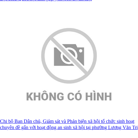
Chi bộ Ban Dân chủ, Giám sát và Phản biện xã hội tổ chức sinh hoạt
chuyên đề gắn với hoạt động an sinh xã hội tại phường Lương Văn Tri