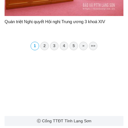
Quán triệt Nghị quyết Hội nghị Trung ương 3 khoá XIV
1
2
3
4
5
»
»»
Ⓒ Cổng TTĐT Tỉnh Lạng Sơn