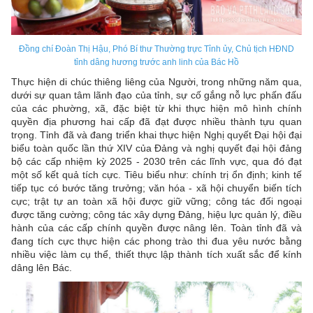
Đồng chí Đoàn Thị Hậu, Phó Bí thư Thường trực Tỉnh ủy, Chủ tịch HĐND
tỉnh dâng hương trước anh linh của Bác Hồ
Thực hiện di chúc thiêng liêng của Người, trong những năm qua,
dưới sự quan tâm lãnh đạo của tỉnh, sự cố gắng nỗ lực phấn đấu
của các phường, xã, đặc biệt từ khi thực hiện mô hình chính
quyền địa phương hai cấp đã đạt được nhiều thành tựu quan
trọng. Tỉnh đã và đang triển khai thực hiện Nghị quyết Đại hội đại
biểu toàn quốc lần thứ XIV của Đảng và nghị quyết đại hội đảng
bộ các cấp nhiệm kỳ 2025 - 2030 trên các lĩnh vực, qua đó đạt
một số kết quả tích cực. Tiêu biểu như: chính trị ổn định; kinh tế
tiếp tục có bước tăng trưởng; văn hóa - xã hội chuyển biến tích
cực; trật tự an toàn xã hội được giữ vững; công tác đối ngoại
được tăng cường; công tác xây dựng Đảng, hiệu lực quản lý, điều
hành của các cấp chính quyền được nâng lên. Toàn tỉnh đã và
đang tích cực thực hiện các phong trào thi đua yêu nước bằng
nhiều việc làm cụ thể, thiết thực lập thành tích xuất sắc để kính
dâng lên Bác.