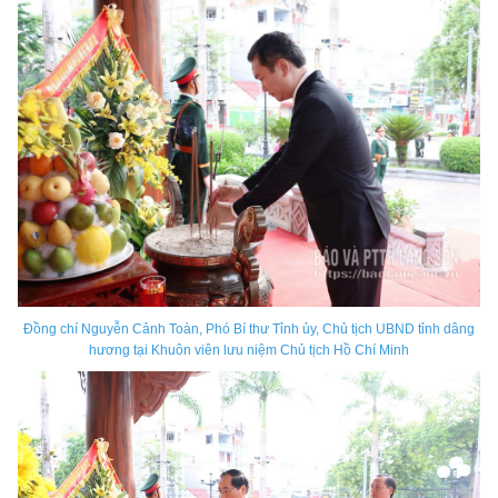
Đồng chí Nguyễn Cảnh Toàn, Phó Bí thư Tỉnh ủy, Chủ tịch UBND tỉnh dâng
hương tại Khuôn viên lưu niệm Chủ tịch Hồ Chí Minh