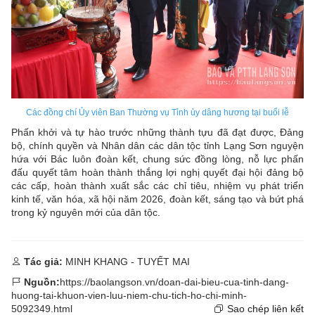
Các đồng chí Ủy viên Ban Thường vụ Tỉnh ủy dâng hương tại buổi lễ
Phấn khởi và tự hào trước những thành tựu đã đạt được, Đảng
bộ, chính quyền và Nhân dân các dân tộc tỉnh Lạng Sơn nguyện
hứa với Bác luôn đoàn kết, chung sức đồng lòng, nỗ lực phấn
đấu quyết tâm hoàn thành thắng lợi nghị quyết đại hội đảng bộ
các cấp, hoàn thành xuất sắc các chỉ tiêu, nhiệm vụ phát triển
kinh tế, văn hóa, xã hội năm 2026, đoàn kết, sáng tạo và bứt phá
trong kỷ nguyên mới của dân tộc.
Tác giả:
MINH KHANG - TUYẾT MAI
Nguồn:
https://baolangson.vn/doan-dai-bieu-cua-tinh-dang-
huong-tai-khuon-vien-luu-niem-chu-tich-ho-chi-minh-
5092349.html
Sao chép liên kết