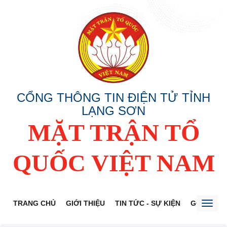
CỔNG THÔNG TIN ĐIỆN TỬ TỈNH
LẠNG SƠN
MẶT TRẬN TỔ
QUỐC VIỆT NAM
TRANG CHỦ
GIỚI THIỆU
TIN TỨC - SỰ KIỆN
GÓP Ý DỰ
Toggl
naviga