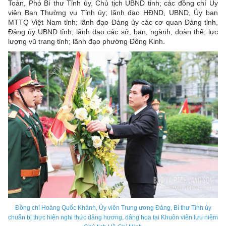
Toàn, Phó Bí thư Tỉnh ủy, Chủ tịch UBND tỉnh; các đồng chí Ủy
viên Ban Thường vụ Tỉnh ủy; lãnh đạo HĐND, UBND, Ủy ban
MTTQ Việt Nam tỉnh; lãnh đạo Đảng ủy các cơ quan Đảng tỉnh,
Đảng ủy UBND tỉnh; lãnh đạo các sở, ban, ngành, đoàn thể, lực
lượng vũ trang tỉnh; lãnh đạo phường Đông Kinh.
Đồng chí Hoàng Quốc Khánh, Ủy viên Trung ương Đảng, Bí thư Tỉnh ủy
chuẩn bị thực hiện nghi thức dâng hương, dâng hoa tại Khuôn viên lưu niệm