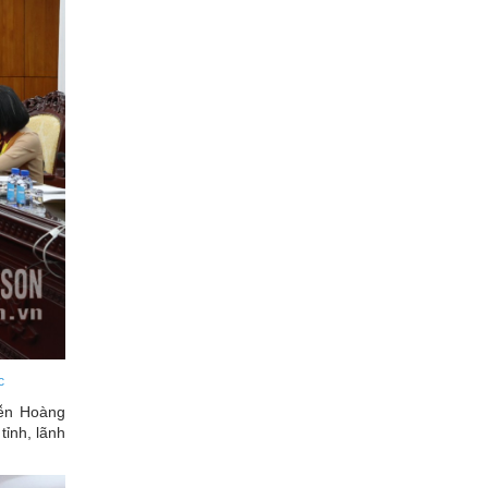
c
yễn Hoàng
ỉnh, lãnh