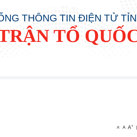
ỔNG THÔNG TIN ĐIỆN TỬ TỈ
TRẬN TỔ QUỐC
+
A
-
A
A