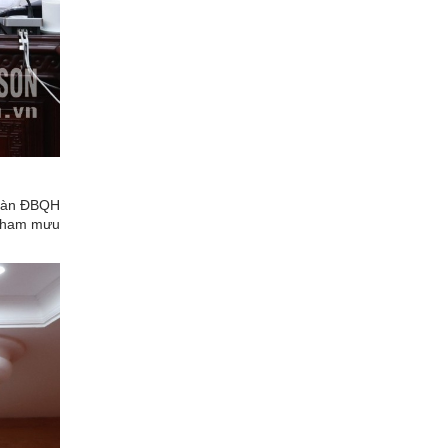
Đoàn ĐBQH
 tham mưu