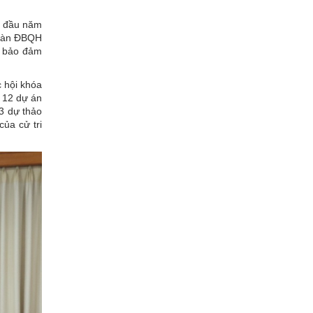
g đầu năm
Đoàn ĐBQH
, bảo đảm
 hội khóa
 12 dự án
 3 dự thảo
của cử tri