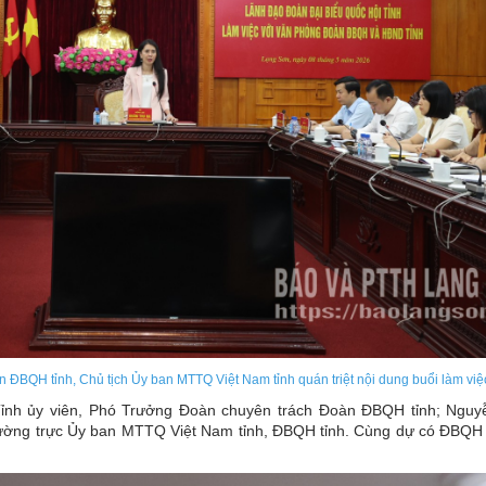
 ĐBQH tỉnh, Chủ tịch Ủy ban MTTQ Việt Nam tỉnh quán triệt nội dung buổi làm việ
Tỉnh ủy viên, Phó Trưởng Đoàn chuyên trách Đoàn ĐBQH tỉnh; Ngu
ường trực Ủy ban MTTQ Việt Nam tỉnh, ĐBQH tỉnh. Cùng dự có ĐBQH t