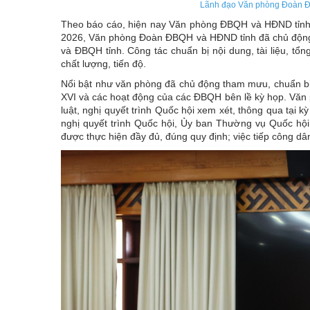
Lãnh đạo Văn phòng Đoàn ĐB
Theo báo cáo, hiện nay Văn phòng ĐBQH và HĐND tỉnh 
2026, Văn phòng Đoàn ĐBQH và HĐND tỉnh đã chủ động,
và ĐBQH tỉnh. Công tác chuẩn bị nội dung, tài liệu, t
chất lượng, tiến độ.
Nổi bật như văn phòng đã chủ động tham mưu, chuẩn bị 
XVI và các hoạt động của các ĐBQH bên lề kỳ họp. Văn
luật, nghị quyết trình Quốc hội xem xét, thông qua tại 
nghị quyết trình Quốc hội, Ủy ban Thường vụ Quốc hội. C
được thực hiện đầy đủ, đúng quy định; việc tiếp công dân