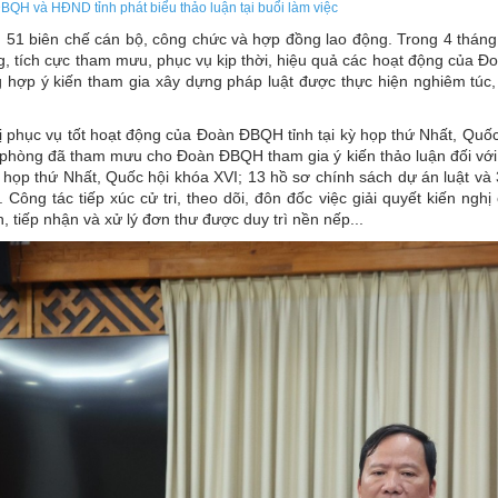
QH và HĐND tỉnh phát biểu thảo luận tại buổi làm việc
51 biên chế cán bộ, công chức và hợp đồng lao động. Trong 4 thán
 tích cực tham mưu, phục vụ kịp thời, hiệu quả các hoạt động của 
ổng hợp ý kiến tham gia xây dựng pháp luật được thực hiện nghiêm túc
phục vụ tốt hoạt động của Đoàn ĐBQH tỉnh tại kỳ họp thứ Nhất, Quốc
 phòng đã tham mưu cho Đoàn ĐBQH tham gia ý kiến thảo luận đối với
kỳ họp thứ Nhất, Quốc hội khóa XVI; 13 hồ sơ chính sách dự án luật và
ông tác tiếp xúc cử tri, theo dõi, đôn đốc việc giải quyết kiến nghị 
, tiếp nhận và xử lý đơn thư được duy trì nền nếp...