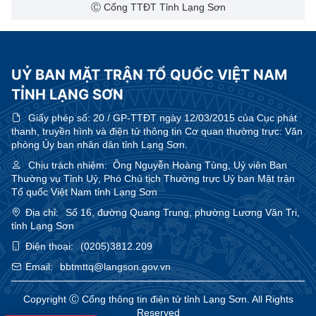
Ⓒ Cổng TTĐT Tỉnh Lạng Sơn
UỶ BAN MẶT TRẬN TỔ QUỐC VIỆT NAM
TỈNH LẠNG SƠN
Giấy phép số:
20 / GP-TTĐT ngày 12/03/2015 của Cục phát
thanh, truyền hình và điện tử thông tin Cơ quan thường trực: Văn
phòng Ủy ban nhân dân tỉnh Lạng Sơn.
Chịu trách nhiệm:
Ông Nguyễn Hoàng Tùng, Uỷ viên Ban
Thường vụ Tỉnh Uỷ, Phó Chủ tịch Thường trực Uỷ ban Mặt trận
Tổ quốc Việt Nam tỉnh Lạng Sơn
Địa chỉ:
Số 16, đường Quang Trung, phường Lương Văn Tri,
tỉnh Lạng Sơn
Điện thoại:
(0205)3812.209
Email:
bbtmttq@langson.gov.vn
Copyright Ⓒ Cổng thông tin điện tử tỉnh Lạng Sơn. All Rights
Reserved