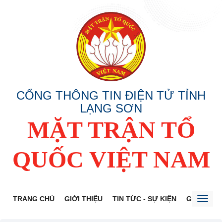
CỔNG THÔNG TIN ĐIỆN TỬ TỈNH
LẠNG SƠN
MẶT TRẬN TỔ
QUỐC VIỆT NAM
TRANG CHỦ
GIỚI THIỆU
TIN TỨC - SỰ KIỆN
GÓP Ý DỰ
Toggl
naviga