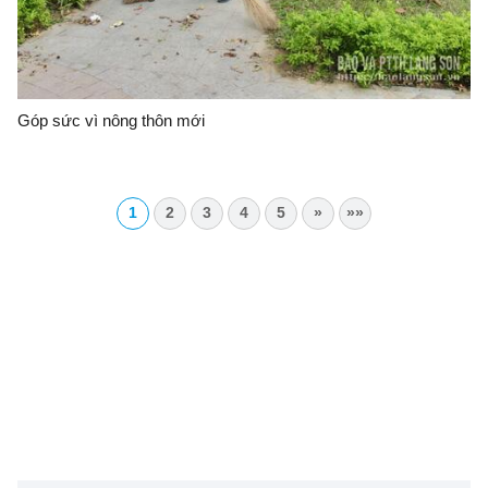
Góp sức vì nông thôn mới
1
2
3
4
5
»
»»