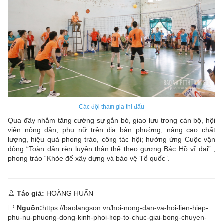
Các đội tham gia thi đấu
Qua đây nhằm tăng cường sự gắn bó, giao lưu trong cán bộ, hội
viên nông dân, phụ nữ trên địa bàn phường, nâng cao chất
lượng, hiệu quả phong trào, công tác hội; hưởng ứng Cuộc vận
động “Toàn dân rèn luyện thân thể theo gương Bác Hồ vĩ đại” ,
phong trào “Khỏe để xây dựng và bảo vệ Tổ quốc”.
Tác giả:
HOÀNG HUẤN
Nguồn:
https://baolangson.vn/hoi-nong-dan-va-hoi-lien-hiep-
phu-nu-phuong-dong-kinh-phoi-hop-to-chuc-giai-bong-chuyen-