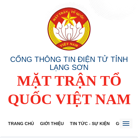
CỔNG THÔNG TIN ĐIỆN TỬ TỈNH
LẠNG SƠN
MẶT TRẬN TỔ
QUỐC VIỆT NAM
TRANG CHỦ
GIỚI THIỆU
TIN TỨC - SỰ KIỆN
GÓP Ý DỰ
Toggl
naviga