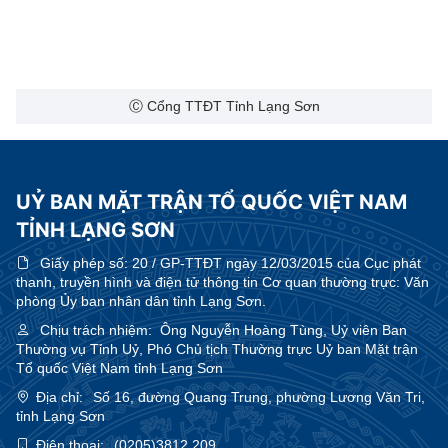
Ⓒ Cổng TTĐT Tỉnh Lạng Sơn
UỶ BAN MẶT TRẬN TỔ QUỐC VIỆT NAM
TỈNH LẠNG SƠN
Giấy phép số:
20 / GP-TTĐT ngày 12/03/2015 của Cục phát
thanh, truyền hình và điện tử thông tin Cơ quan thường trực: Văn
phòng Ủy ban nhân dân tỉnh Lạng Sơn.
Chịu trách nhiệm:
Ông Nguyễn Hoàng Tùng, Uỷ viên Ban
Thường vụ Tỉnh Uỷ, Phó Chủ tịch Thường trực Uỷ ban Mặt trận
Tổ quốc Việt Nam tỉnh Lạng Sơn
Địa chỉ:
Số 16, đường Quang Trung, phường Lương Văn Tri,
tỉnh Lạng Sơn
Điện thoại:
(0205)3812.209