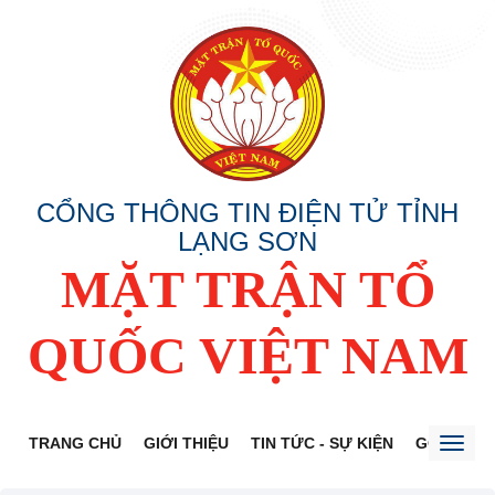
CỔNG THÔNG TIN ĐIỆN TỬ TỈNH
LẠNG SƠN
MẶT TRẬN TỔ
QUỐC VIỆT NAM
TRANG CHỦ
GIỚI THIỆU
TIN TỨC - SỰ KIỆN
GÓP Ý DỰ
Toggl
naviga