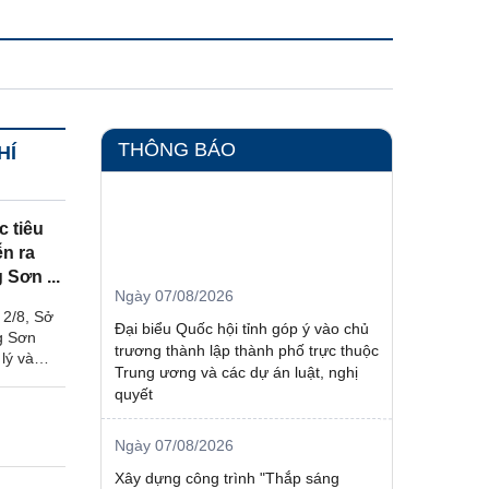
THÔNG BÁO
HÍ
c tiêu
ễn ra
Ngày 07/08/2026
 Sơn ...
Đại biểu Quốc hội tỉnh góp ý vào chủ
 2/8, Sở
trương thành lập thành phố trực thuộc
g Sơn
Trung ương và các dự án luật, nghị
lý và
quyết
rong nước
chức
Ngày 07/08/2026
g hàng
Lạng ...
Xây dựng công trình "Thắp sáng
đường biên - đường cờ Tổ Quốc" tại