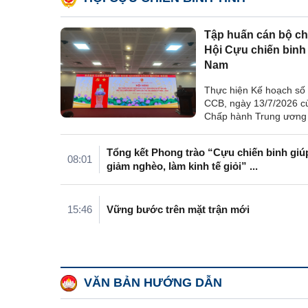
Tập huấn cán bộ ch
Hội Cựu chiến binh 
Nam
Thực hiện Kế hoạch số
CCB, ngày 13/7/2026 c
Chấp hành Trung ương
chiến binh (CCB) Việt 
chức tập huấn cán bộ c
Tổng kết Phong trào “Cựu chiến binh giú
Hội CCB Việt Nam sau Đ
08:01
giảm nghèo, làm kinh tế giỏi” ...
đại biểu toàn quốc lần ..
15:46
Vững bước trên mặt trận mới
VĂN BẢN HƯỚNG DẪN