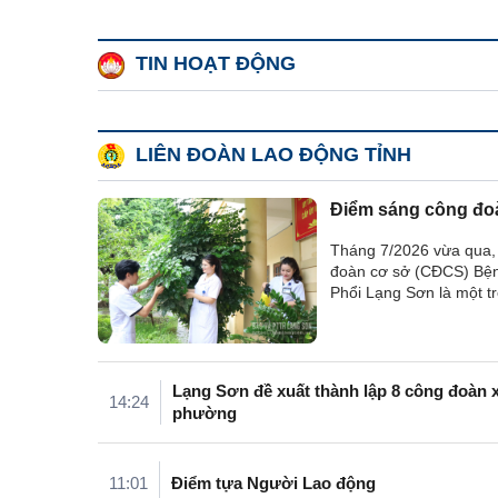
TIN HOẠT ĐỘNG
LIÊN ĐOÀN LAO ĐỘNG TỈNH
Điểm sáng công đo
Tháng 7/2026 vừa qua
đoàn cơ sở (CĐCS) Bện
Phổi Lạng Sơn là một t
công đoàn cơ sở trực t
đoàn Lao động (LĐLĐ) 
được nhận Bằng khen 
LĐLĐ Việt Nam vì có thà
Lạng Sơn đề xuất thành lập 8 công đoàn x
14:24
phường
11:01
Điểm tựa Người Lao động