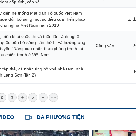
 Nam cấp tỉnh, cấp xã
ý kiến hệ thống Mặt trận Tổ quốc Việt Nam
 sửa đổi, bổ sung một số điều của Hiến pháp
 chủ nghĩa Việt Nam năm 2013
 triển khai cuộc thi và triển lãm ảnh nghệ
 quốc bên bờ sóng” lần thứ III và hưởng ứng
Công văn
 tuyến “Nâng cao nhận thức phòng tránh tai
au chiến tranh ở Việt Nam”
 tập thể, cá nhân ủng hộ xoá nhà tạm, nhà
nh Lạng Sơn (lần 2)
2
3
4
5
»
»»
VIDEO
ĐA PHƯƠNG TIỆN