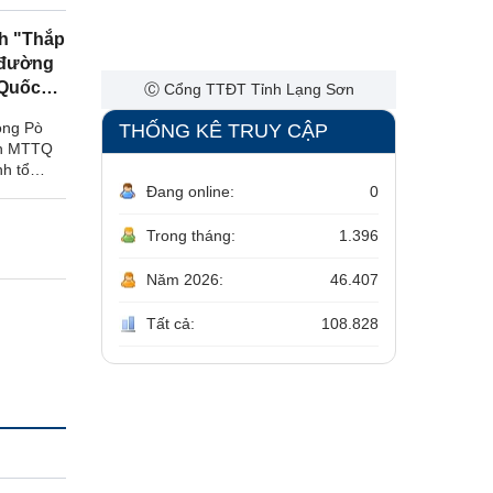
Ngày 05/08/2026
nh "Thắp
Sở Nông nghiệp và Môi trường, các
 đường
đơn vị, doanh nghiệp ủng hộ hơn 241
 Quốc
triệu đồng hỗ trợ xóa nhà tạm, nhà
Ⓒ Cổng TTĐT Tỉnh Lạng Sơn
dột nát
òng Pò
THỐNG KÊ TRUY CẬP
an MTTQ
Ngày 05/08/2026
h tổ
n chương
Đang online:
0
Tập huấn cán bộ chủ chốt Hội Cựu
 biên –
chiến binh Việt Nam
m 2026.
Trong tháng:
1.396
Ngày 04/08/2026
Năm 2026:
46.407
Đại biểu Quốc hội tỉnh góp ý một số
Tất cả:
108.828
dự án luật
Ngày 04/08/2026
Chi bộ Ban Dân chủ, Giám sát và
Phản biện xã hội tổ chức sinh hoạt
chuyên đề gắn với hoạt động an sinh
xã hội tại phường Lương Văn Tri