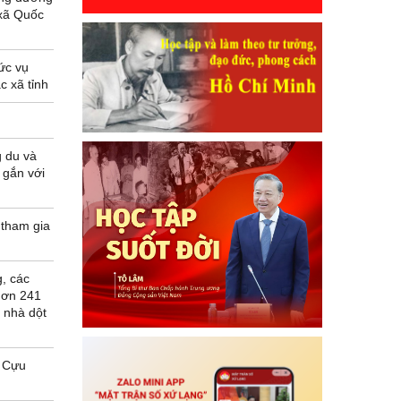
 xã Quốc
ức vụ
c xã tỉnh
 du và
 gắn với
 tham gia
, các
hơn 241
, nhà dột
i Cựu