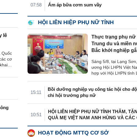
07:58
Ấm áp bữa cơm sum vầy
HỘI LIÊN HIỆP PHỤ NỮ TỈNH
 lê
Thực trạng phụ nữ
Trung du và miền n
Bắc khởi nghiệp gắ
ã Quốc
khoa ...
các cơ
Sáng 5/8, tại Lạng Sơn
khai
ương Hội LHPN Việt N
áng giống
hợp với Hội LHPN tỉnh
ới vào
tổ chức Hội thảo khoa 
gười dân
sát thực trạng phụ nữ 
Bồi dưỡng nghiệp vụ công tác hội cho độ
Trung du và miền núi p
15:11
chi hội trưởng phụ nữ
khởi nghiệp gắn với ...
công
HỘI LIÊN HIỆP PHỤ NỮ TỈNH THĂM, TẶ
10:51
QUÀ MẸ VIỆT NAM ANH HÙNG VÀ CÁC 
ĐÌNH ...
HOẠT ĐỘNG MTTQ CƠ SỞ