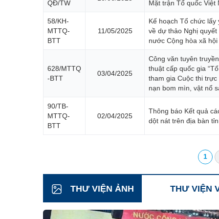
QĐ/TW
Mặt trận Tổ quốc Việt
58/KH-
Kế hoạch Tổ chức lấy 
MTTQ-
11/05/2025
về dự thảo Nghị quyết
BTT
nước Cộng hòa xã hội
Công văn tuyên truyền,
628/MTTQ
thuật cấp quốc gia “Tổ
03/04/2025
-BTT
tham gia Cuộc thi trực
nạn bom mìn, vật nổ s
90/TB-
Thông báo Kết quả các
MTTQ-
02/04/2025
dột nát trên địa bàn tỉ
BTT
1
THƯ VIỆN ẢNH
THƯ VIỆN 