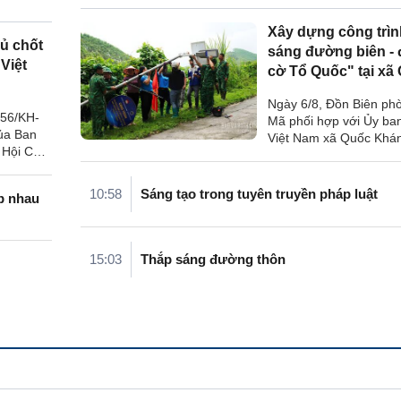
Xây dựng công trì
ủ chốt
sáng đường biên -
Việt
cờ Tổ Quốc" tại xã
Khánh
Ngày 6/8, Đồn Biên ph
 56/KH-
Mã phối hợp với Ủy b
ủa Ban
Việt Nam xã Quốc Khán
 Hội Cựu
chức ra quân thực hiệ
Nam về tổ
trình “Thắp sáng đường
hủ chốt
Đường cờ Tổ quốc” nă
10:58
Sáng tạo trong tuyên truyền pháp luật
p nhau
ại hội
.
15:03
Thắp sáng đường thôn