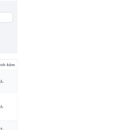
Ngày 03/08/2026
Đại biểu Quốc hội tỉnh thảo luận tại tổ,
góp ý vào một số dự án luật
Ngày 03/08/2026
Lạng Sơn đề xuất thành lập 8 công
đoàn xã, phường
đính kèm