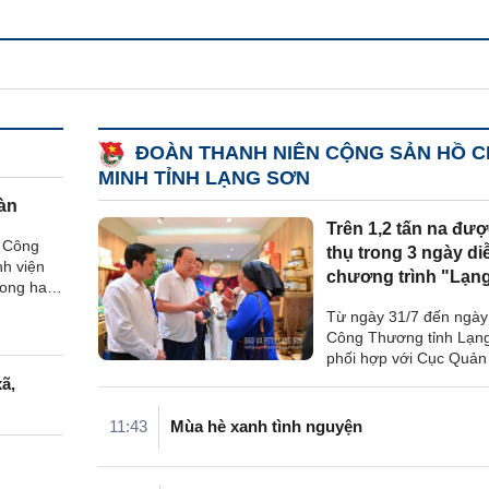
ĐOÀN THANH NIÊN CỘNG SẢN HỒ C
MINH TỈNH LẠNG SƠN
àn
Trên 1,2 tấn na đượ
, Công
thụ trong 3 ngày di
h viện
chương trình "Lạng
rong hai
huộc Liên
Từ ngày 31/7 đến ngày
tỉnh
Công Thương tỉnh Lạn
của Tổng
phối hợp với Cục Quản 
nh ...
Phát triển thị trường t
ã,
(Bộ Công Thương) tổ 
chương trình "Sức sốn
11:43
Mùa hè xanh tình nguyện
Việt" số 10 với chủ đề "