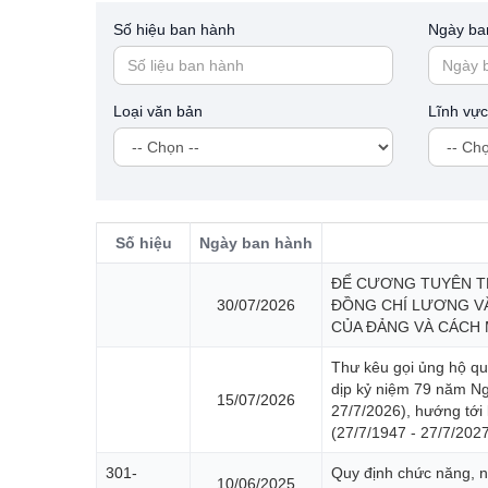
Số hiệu ban hành
Ngày ba
Loại văn bản
Lĩnh vự
Số hiệu
Ngày ban hành
ĐỂ CƯƠNG TUYÊN TR
30/07/2026
ĐỒNG CHÍ LƯƠNG VĂN
CỦA ĐẢNG VÀ CÁCH MẠ
Thư kêu gọi ủng hộ qu
dịp kỷ niệm 79 năm Ngà
15/07/2026
27/7/2026), hướng tới
(27/7/1947 - 27/7/202
301-
Quy định chức năng, 
10/06/2025