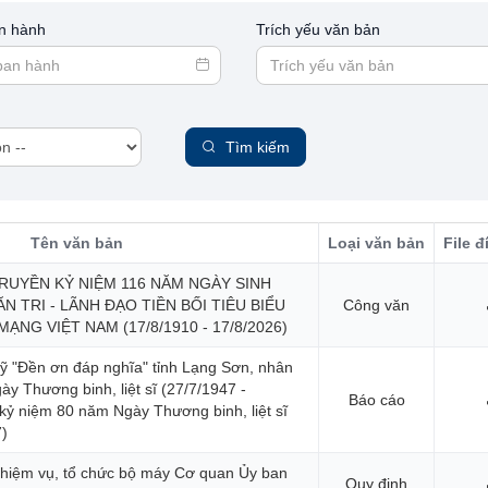
n hành
Trích yếu văn bản
c
Tìm kiếm
Tên văn bản
Loại văn bản
File 
UYỀN KỶ NIỆM 116 NĂM NGÀY SINH
 TRI - LÃNH ĐẠO TIỀN BỐI TIÊU BIỂU
Công văn
NG VIỆT NAM (17/8/1910 - 17/8/2026)
ỹ "Đền ơn đáp nghĩa" tỉnh Lạng Sơn, nhân
y Thương binh, liệt sĩ (27/7/1947 -
Báo cáo
 kỷ niệm 80 năm Ngày Thương binh, liệt sĩ
7)
nhiệm vụ, tổ chức bộ máy Cơ quan Ủy ban
Quy định