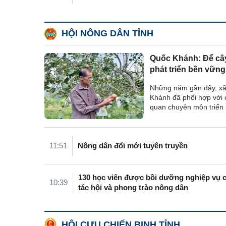
HỘI NÔNG DÂN TỈNH
Quốc Khánh: Để cây
phát triển bền vững
Những năm gần đây, x
Khánh đã phối hợp với 
quan chuyên môn triển 
nhiều giải pháp phục tr
lê bản địa, đưa giống m
sản xuất, hướng dẫn n
11:51
Nông dân đổi mới tuyên truyền
áp dụng kỹ thuật vào ...
130 học viên được bồi dưỡng nghiệp vụ 
10:39
tác hội và phong trào nông dân
HỘI CỰU CHIẾN BINH TỈNH