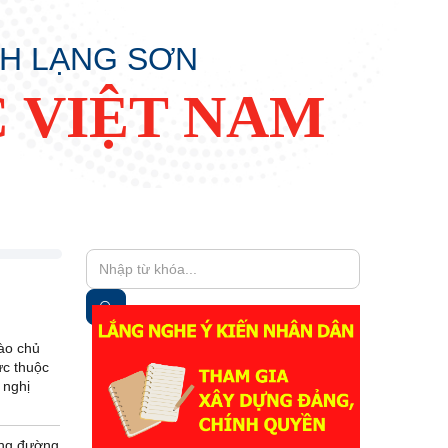
NH LẠNG SƠN
 VIỆT NAM
vào chủ
ực thuộc
 nghị
áng đường