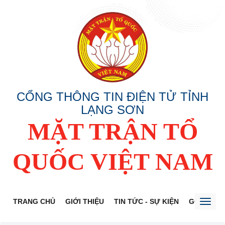
CỔNG THÔNG TIN ĐIỆN TỬ TỈNH
LẠNG SƠN
MẶT TRẬN TỔ
QUỐC VIỆT NAM
TRANG CHỦ
GIỚI THIỆU
TIN TỨC - SỰ KIỆN
GÓP Ý DỰ
Toggl
naviga