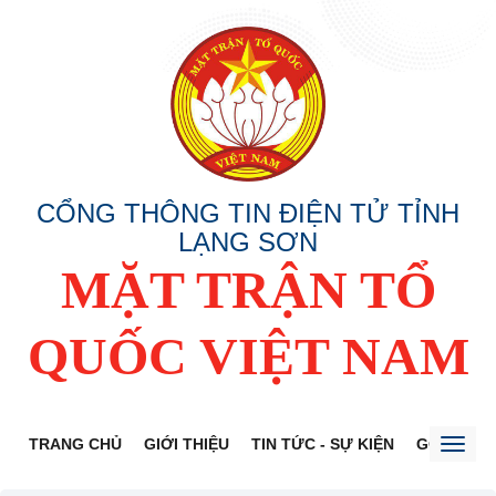
CỔNG THÔNG TIN ĐIỆN TỬ TỈNH
LẠNG SƠN
MẶT TRẬN TỔ
QUỐC VIỆT NAM
TRANG CHỦ
GIỚI THIỆU
TIN TỨC - SỰ KIỆN
GÓP Ý DỰ
Toggl
naviga