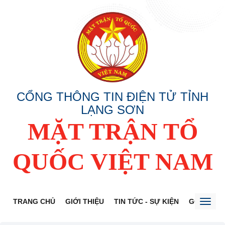
CỔNG THÔNG TIN ĐIỆN TỬ TỈNH
LẠNG SƠN
MẶT TRẬN TỔ
QUỐC VIỆT NAM
TRANG CHỦ
GIỚI THIỆU
TIN TỨC - SỰ KIỆN
GÓP Ý DỰ
Toggl
naviga