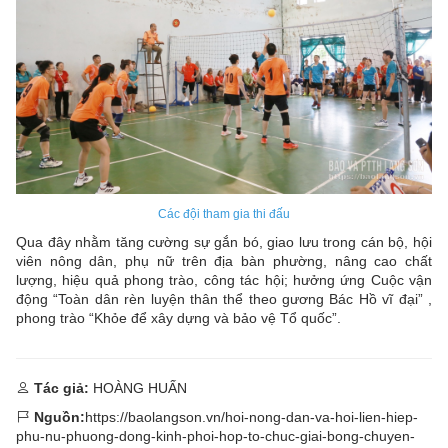
Các đội tham gia thi đấu
Qua đây nhằm tăng cường sự gắn bó, giao lưu trong cán bộ, hội
viên nông dân, phụ nữ trên địa bàn phường, nâng cao chất
lượng, hiệu quả phong trào, công tác hội; hưởng ứng Cuộc vận
động “Toàn dân rèn luyện thân thể theo gương Bác Hồ vĩ đại” ,
phong trào “Khỏe để xây dựng và bảo vệ Tổ quốc”.
Tác giả:
HOÀNG HUẤN
Nguồn:
https://baolangson.vn/hoi-nong-dan-va-hoi-lien-hiep-
phu-nu-phuong-dong-kinh-phoi-hop-to-chuc-giai-bong-chuyen-