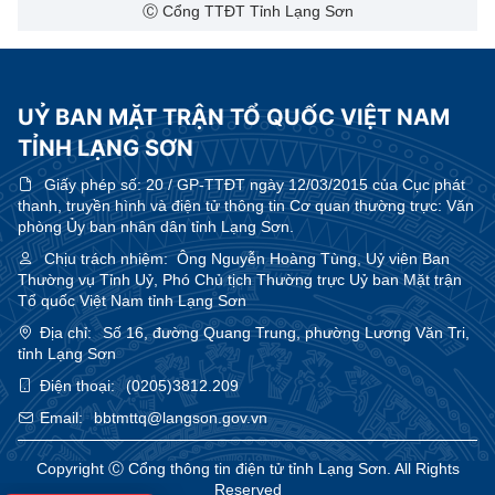
Ⓒ Cổng TTĐT Tỉnh Lạng Sơn
UỶ BAN MẶT TRẬN TỔ QUỐC VIỆT NAM
TỈNH LẠNG SƠN
Giấy phép số:
20 / GP-TTĐT ngày 12/03/2015 của Cục phát
thanh, truyền hình và điện tử thông tin Cơ quan thường trực: Văn
phòng Ủy ban nhân dân tỉnh Lạng Sơn.
Chịu trách nhiệm:
Ông Nguyễn Hoàng Tùng, Uỷ viên Ban
Thường vụ Tỉnh Uỷ, Phó Chủ tịch Thường trực Uỷ ban Mặt trận
Tổ quốc Việt Nam tỉnh Lạng Sơn
Địa chỉ:
Số 16, đường Quang Trung, phường Lương Văn Tri,
tỉnh Lạng Sơn
Điện thoại:
(0205)3812.209
Email:
bbtmttq@langson.gov.vn
Copyright Ⓒ Cổng thông tin điện tử tỉnh Lạng Sơn. All Rights
Reserved