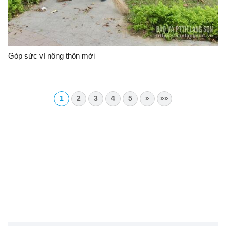
Góp sức vì nông thôn mới
1
2
3
4
5
»
»»