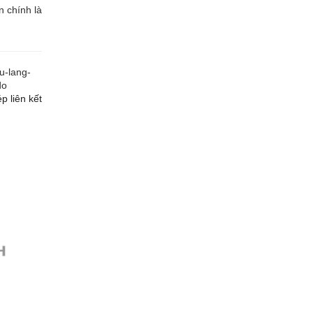
n chính là
u-lang-
do
p liên kết