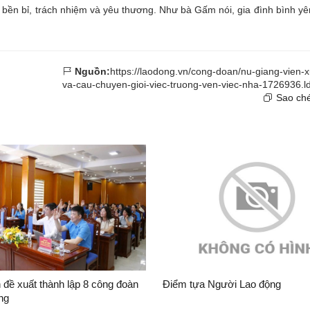
bền bỉ, trách nhiệm và yêu thương. Như bà Gấm nói, gia đình bình yê
Nguồn:
https://laodong.vn/cong-doan/nu-giang-vien-x
va-cau-chuyen-gioi-viec-truong-ven-viec-nha-1726936.l
Sao ché
đề xuất thành lập 8 công đoàn
Điểm tựa Người Lao động
ng