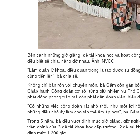
Bên cạnh những giờ giảng, đề tài khoa học và hoạt đ
đều biết sẻ chia, nâng đỡ nhau. Ảnh: NVCC
“Làm quản lý khoa, điều quan trọng là tạo được sự đồng 
cùng tiến lên”, bà chia sẻ.
Không chỉ bận rộn với chuyên môn, bà Gấm còn gắn bó
Chấp hành Công đoàn cơ sở, từng giữ nhiệm vụ Phó Chủ
phát động phong trào mà còn phải gần đoàn viên, hiểu đ
“Có những việc công đoàn rất nhỏ thôi, như một lời h
những điều nhỏ ấy làm cho tập thể ấm áp hơn”, bà Gấm
Trong 5 năm, bà đều vượt định mức giờ giảng, giờ nghi
viên chính của 3 đề tài khoa học cấp trường, 2 đề tài 
định mức 1.200 giờ.