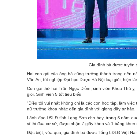
Gia đình bà được tuyên 
Hai con gái của ông bà cũng trưởng thành trong nền n
Văn An, tốt nghiệp Đại học Dược Hà Nội loại giỏi, hiện l
Con gái thứ hai Trần Ngọc Diễm, sinh viên Khoa Thú y,
giỏi, Sinh viên 5 tốt tiêu biểu.
“Điều tôi vui nhất không chỉ là các con học tập, làm việc
nữ trưởng khoa nhắc đến gia đình với giọng đầy tự hào.
Lãnh đạo LĐLĐ tỉnh Lạng Sơn cho hay, trong 5 năm qu
sĩ thi đua cơ sở; được nhận 7 giấy khen và 1 bằng khe
Đặc biệt, vừa qua, gia đình bà được Tổng LĐLĐ Việt Na