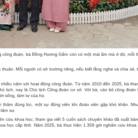
ộng công đoàn, bà Đồng Hương Gấm còn có một mái ấm mà ở đó, mỗi t
thuận. Mỗi người có sở trường riêng, nếu biết lắng nghe và chia sẻ, 
 nhiều năm với hoạt động công đoàn. Từ năm 2010 đến 2025, bà tha
 tịch, nay là Chủ tịch Công đoàn cơ sở. Với bà, cán bộ công đoàn 
ời sống, tâm tư của họ.
ỏi thăm đúng lúc, một sự động viên khi đoàn viên gặp khó khăn. Nh
 tâm sự.
ên cứu khoa học; tham gia viết 5 cuốn sách chuyên khảo đã xuất bản,
khoa học cấp tỉnh. Năm 2025, bà thực hiện 1.359 giờ nghiên cứu khoa