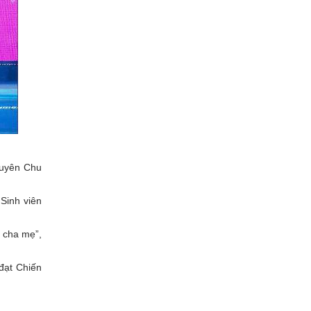
huyên Chu
Sinh viên
, cha mẹ”,
đạt Chiến