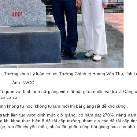
 Trưởng khoa Lý luận cơ sở, Trường Chính trị Hoàng Văn Thụ, tỉnh 
Ảnh: NVCC
đã quen với hình ảnh
nữ giảng viên
tất bật giữa nhiều vai trò là Đảng ủ
oàn cơ sở.
ình không tự học, không tự làm mới thì bài giảng rất dễ khô cứng”.
trách liên tục vượt định mức giờ giảng; có năm đạt 270%, riêng năm
khi khoa thực hiện 8 đề tài cấp trường, tham gia các đề tài cấp tỉnh
 cuộc trao đổi chuyên môn, nhiều lần phân công bài giảng sao cho phù