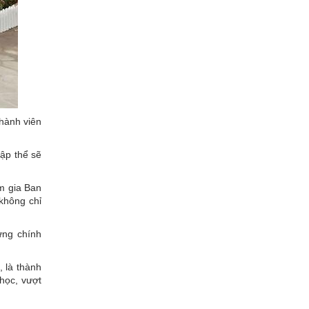
hành viên
tập thể sẽ
m gia Ban
không chỉ
ưng chính
 là thành
 học, vượt