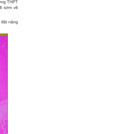
ường THPT
đi sớm về
g đặt nặng