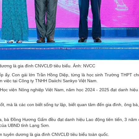
dương là gia đình CNVCLĐ tiêu biểu. Ảnh: NVCC
ếp ấy. Con gái lớn Trần Hồng Diệp, từng là học sinh Trường THPT c
àm việc tại Công ty TNHH Daiichi Sankyo Việt Nam.
 Học viện Nông nghiệp Việt Nam, năm học 2024 - 2025 đạt danh hiệu 
 tốt, mà là các con biết sống tự lập, biết quan tâm đến gia đình, ông bà
a, bà Đồng Hương Gấm đều đạt danh hiệu Lao động tiên tiến, 3 năm 
n của UBND tỉnh Lạng Sơn.
m tuyên dương là gia đình CNVCLĐ tiêu biểu toàn quốc.