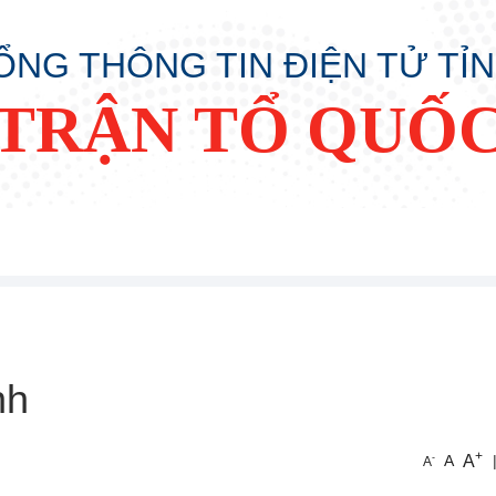
ỔNG THÔNG TIN ĐIỆN TỬ TỈ
TRẬN TỔ QUỐC
nh
+
A
-
A
A