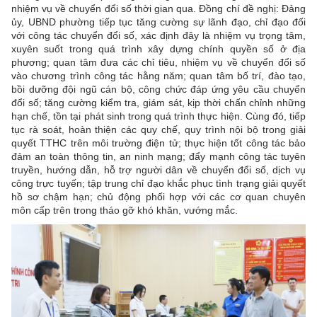
nhiệm vụ về chuyển đổi số thời gian qua. Đồng chí đề nghị: Đảng
ủy, UBND phường tiếp tục tăng cường sự lãnh đạo, chỉ đạo đối
với công tác chuyển đổi số, xác định đây là nhiệm vụ trọng tâm,
xuyên suốt trong quá trình xây dựng chính quyền số ở địa
phương; quan tâm đưa các chỉ tiêu, nhiệm vụ về chuyển đổi số
vào chương trình công tác hằng năm; quan tâm bố trí, đào tạo,
bồi dưỡng đội ngũ cán bộ, công chức đáp ứng yêu cầu chuyển
đổi số; tăng cường kiểm tra, giám sát, kịp thời chấn chỉnh những
hạn chế, tồn tại phát sinh trong quá trình thực hiện. Cùng đó, tiếp
tục rà soát, hoàn thiện các quy chế, quy trình nội bộ trong giải
quyết TTHC trên môi trường điện tử; thực hiện tốt công tác bảo
đảm an toàn thông tin, an ninh mạng; đẩy mạnh công tác tuyên
truyền, hướng dẫn, hỗ trợ người dân về chuyển đổi số, dịch vụ
công trực tuyến; tập trung chỉ đạo khắc phục tình trạng giải quyết
hồ sơ chậm hạn; chủ động phối hợp với các cơ quan chuyên
môn cấp trên trong tháo gỡ khó khăn, vướng mắc.