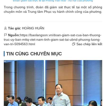
Đoàn giám sát thực tế tại Phòng Văn hóa - Xã hội của phường
Trong chương trình, đoàn đã giám sát thực tế tại một số phòng
chuyên môn và Trung tâm Phục vụ hành chính công của phường.
Tác giả:
HOÀNG HUẤN
Nguồn:
https://baolangson.vn/doan-giam-sat-cua-ban-thuong-
truc-uy-ban-mttq-viet-nam-tinh-giam-sat-tai-ubnd-phuong-luong-
van-tri-5094563.html
Sao chép liên kết
TIN CÙNG CHUYÊN MỤC