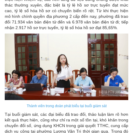
thác thường xuyên, đặc biệt là tỷ lệ hồ sơ trực tuyến đạt mức
cao, tỷ lệ số hóa hồ sơ có chuyển biến rõ rệt. Từ khi thực hiện
mô hình chính quyền địa phương 2 cấp đến nay, phường đã trao
đổi 71.934 văn bản điện tử đến và 6.978 văn bản điện tử đi; tiếp
nhận 2.917 hồ sơ trực tuyến, tỷ lệ số hóa hồ sơ đạt 85,65%.
Thành viên trong đoàn phát biểu tại buổi giám sát
Tại buổi giám sát, các đại biểu đã trao đổi, thảo luận làm rõ hơn
kết quả thực hiện, cũng như chỉ ra một số tồn tại, khó khăn trong
chuyển đổi số, ứng dụng KHCN trong giải quyết TTHC, cung cấp
dịch vụ công tại phường Lương Văn Tri thời gian qua. Trong đó