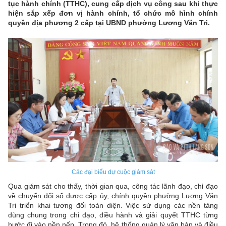
tục hành chính (TTHC), cung cấp dịch vụ công sau khi thực
hiện sắp xếp đơn vị hành chính, tổ chức mô hình chính
quyền địa phương 2 cấp tại UBND phường Lương Vă
n Tri.
Các đại biểu dự cuộc giám sát
Qua giám sát cho thấy, thời gian qua, công tác lãnh đạo, chỉ đạo
về chuyển đổi số được cấp ủy, chính quyền phường Lương Văn
Tri triển khai tương đối toàn diện. Việc sử dụng các nền tảng
dùng chung trong chỉ đạo, điều hành và giải quyết TTHC từng
bước đi vào nền nếp. Trong đó, hệ thống quản lý văn bản và điều