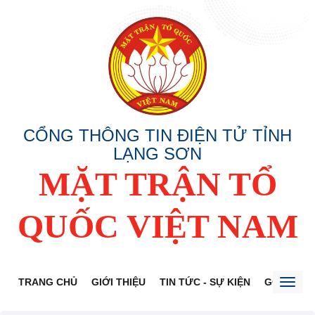
CỔNG THÔNG TIN ĐIỆN TỬ TỈNH
LẠNG SƠN
MẶT TRẬN TỔ
QUỐC VIỆT NAM
TRANG CHỦ
GIỚI THIỆU
TIN TỨC - SỰ KIỆN
GÓP Ý DỰ
Toggl
naviga