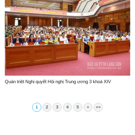
Quán triệt Nghị quyết Hội nghị Trung ương 3 khoá XIV
1
2
3
4
5
»
»»