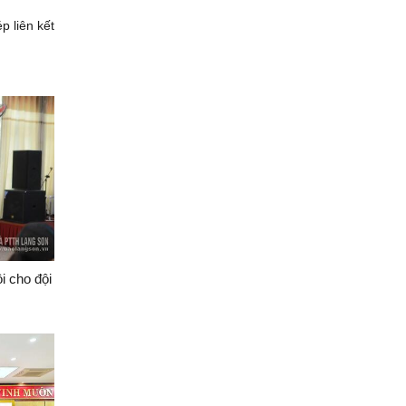
p liên kết
i cho đội