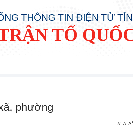
ỔNG THÔNG TIN ĐIỆN TỬ TỈ
TRẬN TỔ QUỐC
xã, phường
A
-
A
A