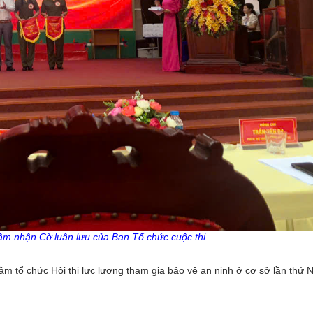
m nhận Cờ luân lưu của Ban Tổ chức cuộc thi
 tổ chức Hội thi lực lượng tham gia bảo vệ an ninh ở cơ sở lần thứ 