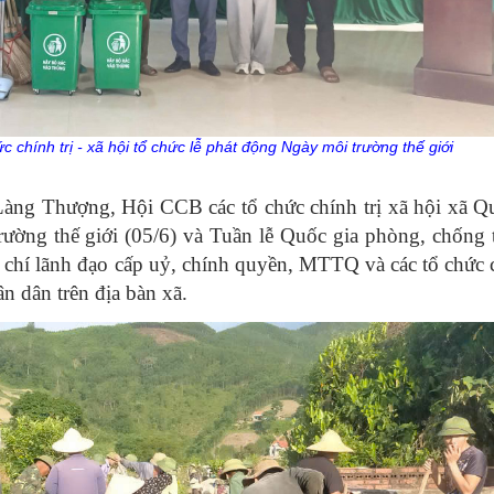
 chính trị - xã hội tổ chức lễ phát động Ngày môi trường thế giới
Làng Thượng, Hội CCB các tổ chức chính trị xã hội xã 
ờng thế giới (05/6) và Tuần lễ Quốc gia phòng, chống t
chí lãnh đạo cấp uỷ, chính quyền, MTTQ và các tổ chức c
n dân trên địa bàn xã.