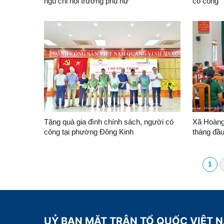
ngũ chi hội trưởng phụ nữ
có công
Tặng quà gia đình chính sách, người có
Xã Hoàng
công tại phường Đông Kinh
tháng đầ
1
UỶ BAN MẶT TRẬN TỔ QUỐC VIỆT 