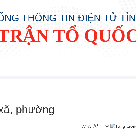
ỔNG THÔNG TIN ĐIỆN TỬ TỈ
TRẬN TỔ QUỐC
xã, phường
+
A
-
A
|
A