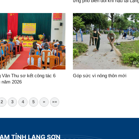
ứng phó biến đổi khí hậu tại Lạ
(Việt Nam)
 Văn Thu sơ kết công tác 6
Góp sức vì nông thôn mới
u năm 2026
2
3
4
5
»
»»
NAM TỈNH LẠNG SƠN