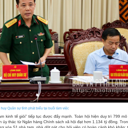
huy Quân sự tỉnh phát biểu tại buổi làm việc
 kinh tế giỏi” tiếp tục được đẩy mạnh. Toàn hội hiện duy trì 799 mô
ận ủy thác từ Ngân hàng Chính sách xã hội đạt hơn 1.134 tỷ đồng. Tro
rợ xóa 51 nhà tạm, nhà dột nát cho hội viên có hoàn cảnh khó khăn; t