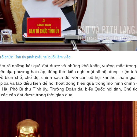
ổ chức Tỉnh ủy phát biểu tại buổi làm việc
n, làm rõ những kết quả đạt được và những khó khăn, vướng mắc trong 
yền địa phương hai cấp, đồng thời kiến nghị một số nội dung: kiện to
ề biên chế, chế độ, chính sách đối với cán bộ hội khi thôi tham gia 
p xã và tạo điều kiện để hội hoạt động hiệu quả trong mô hình chính 
 Hà, Phó Bí thư Tỉnh ủy, Trưởng Đoàn đại biểu Quốc hội tỉnh, Chủ tị
ác cấp đạt được trong thời gian qua.