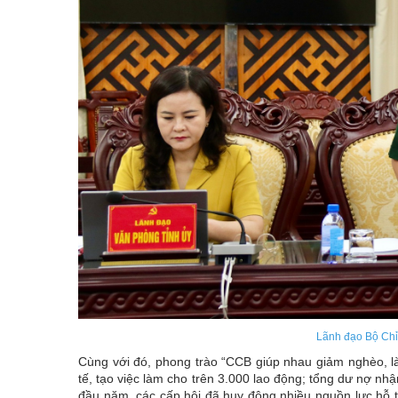
Lãnh đạo Bộ Chỉ 
Cùng với đó, phong trào “CCB giúp nhau giảm nghèo, làm
tế, tạo việc làm cho trên 3.000 lao động; tổng dư nợ nh
đầu năm, các cấp hội đã huy động nhiều nguồn lực hỗ t