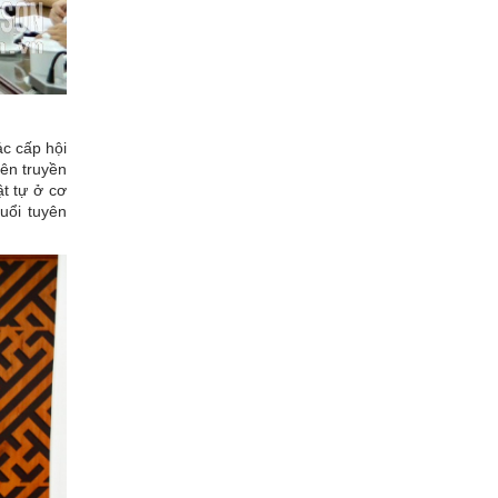
ác cấp hội
yên truyền
ật tự ở cơ
uổi tuyên