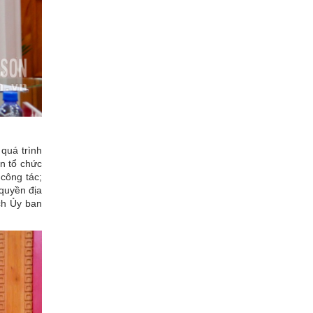
quá trình
àn tổ chức
công tác;
quyền địa
ch Ủy ban