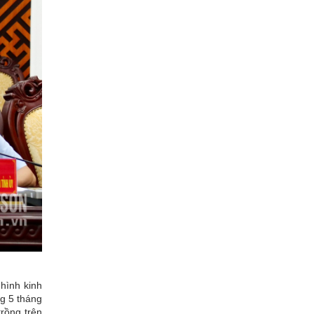
 hình kinh
ng 5 tháng
rồng trên