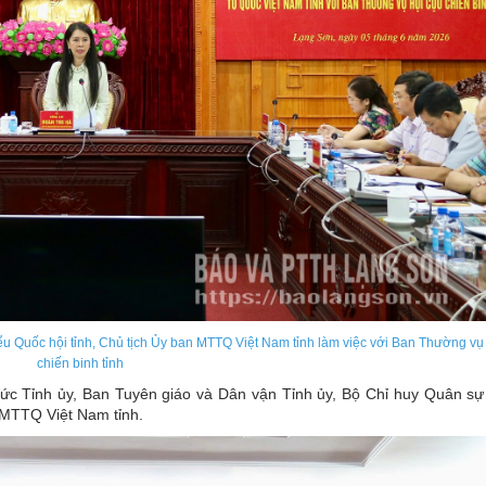
ểu Quốc hội tỉnh, Chủ tịch Ủy ban MTTQ Việt Nam tỉnh làm việc với Ban Thường v
chiến binh tỉnh
ức Tỉnh ủy, Ban Tuyên giáo và Dân vận Tỉnh ủy, Bộ Chỉ huy Quân sự 
MTTQ Việt Nam tỉnh.