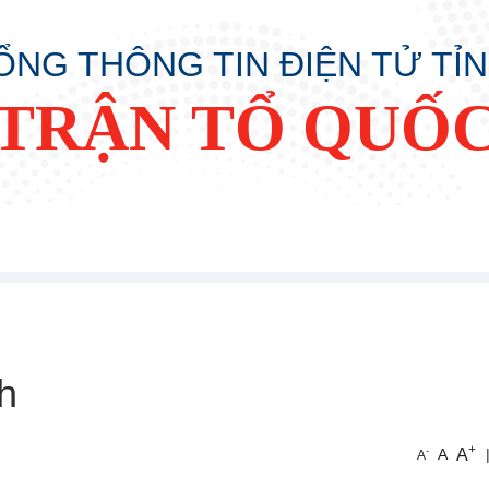
ỔNG THÔNG TIN ĐIỆN TỬ TỈ
TRẬN TỔ QUỐC
h
+
A
-
A
A