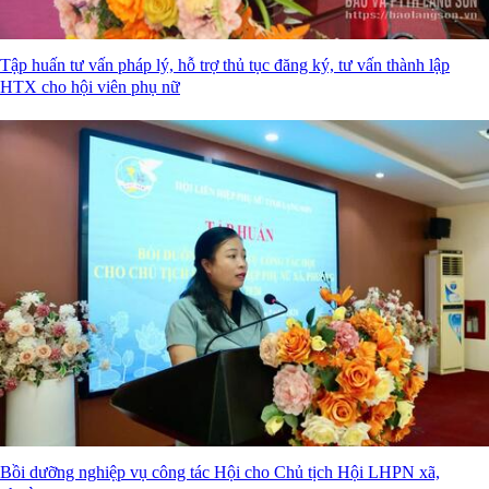
Tập huấn tư vấn pháp lý, hỗ trợ thủ tục đăng ký, tư vấn thành lập
HTX cho hội viên phụ nữ
Bồi dưỡng nghiệp vụ công tác Hội cho Chủ tịch Hội LHPN xã,