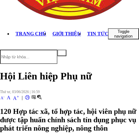
Toggle
TRANG CHỦ
GIỚI THIỆU
TIN TỨC - SỰ KIỆN
navigation
Hội Liên hiệp Phụ nữ
Thứ tư, 03/06/2026
|
16:59
+
-
A
|
A
A
120 Hợp tác xã, tổ hợp tác, hội viên phụ nữ
được tập huấn chính sách tín dụng phục vụ
phát triển nông nghiệp, nông thôn