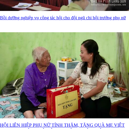
Bồi dưỡng nghiệp vụ công tác hội cho đội ngũ chi hội trưởng phụ nữ
HỘI LIÊN HIỆP PHỤ NỮ TỈNH THĂM, TẶNG QUÀ MẸ VIỆT