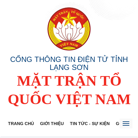
CỔNG THÔNG TIN ĐIỆN TỬ TỈNH
LẠNG SƠN
MẶT TRẬN TỔ
QUỐC VIỆT NAM
TRANG CHỦ
GIỚI THIỆU
TIN TỨC - SỰ KIỆN
GÓP Ý DỰ
Toggl
naviga