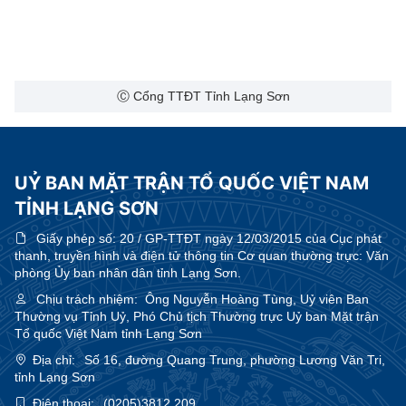
Ⓒ Cổng TTĐT Tỉnh Lạng Sơn
UỶ BAN MẶT TRẬN TỔ QUỐC VIỆT NAM
TỈNH LẠNG SƠN
Giấy phép số:
20 / GP-TTĐT ngày 12/03/2015 của Cục phát
thanh, truyền hình và điện tử thông tin Cơ quan thường trực: Văn
phòng Ủy ban nhân dân tỉnh Lạng Sơn.
Chịu trách nhiệm:
Ông Nguyễn Hoàng Tùng, Uỷ viên Ban
Thường vụ Tỉnh Uỷ, Phó Chủ tịch Thường trực Uỷ ban Mặt trận
Tổ quốc Việt Nam tỉnh Lạng Sơn
Địa chỉ:
Số 16, đường Quang Trung, phường Lương Văn Tri,
tỉnh Lạng Sơn
Điện thoại:
(0205)3812.209