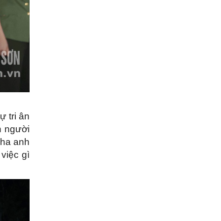
ự tri ân
nh người
cha anh
 việc gì