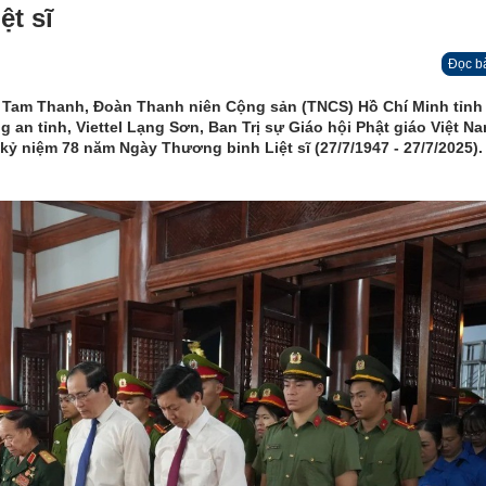
ệt sĩ
Đọc b
ờng Tam Thanh, Đoàn Thanh niên Cộng sản (TNCS) Hồ Chí Minh tỉnh
 an tỉnh, Viettel Lạng Sơn, Ban Trị sự Giáo hội Phật giáo Việt Na
 kỷ niệm 78 năm Ngày Thương binh Liệt sĩ (27/7/1947 - 27/7/2025).