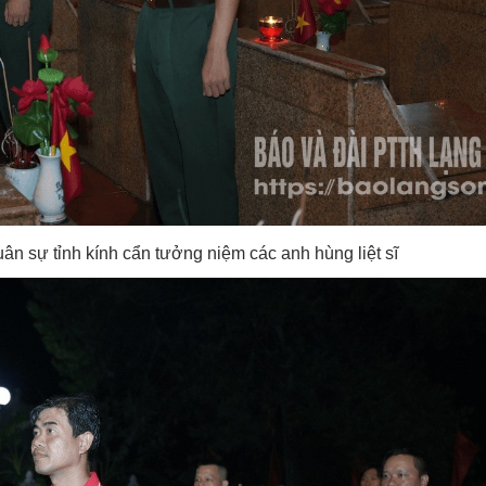
ân sự tỉnh kính cẩn tưởng niệm các anh hùng liệt sĩ