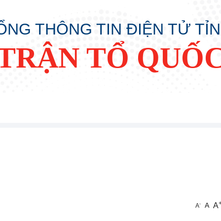
ỔNG THÔNG TIN ĐIỆN TỬ TỈ
TRẬN TỔ QUỐC
A
-
A
A