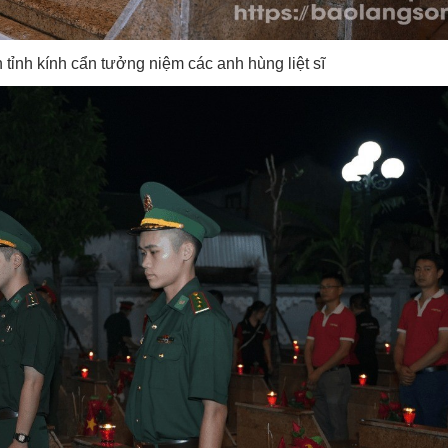
 tỉnh kính cẩn tưởng niệm các anh hùng liệt sĩ