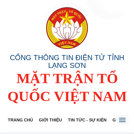
CỔNG THÔNG TIN ĐIỆN TỬ TỈNH
LẠNG SƠN
MẶT TRẬN TỔ
QUỐC VIỆT NAM
TRANG CHỦ
GIỚI THIỆU
TIN TỨC - SỰ KIỆN
GÓP Ý DỰ
Toggl
naviga