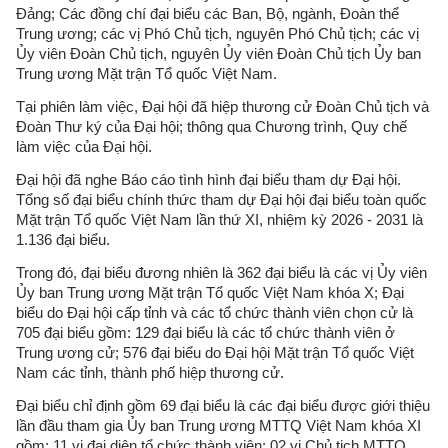
Đảng; Các đồng chí đại biểu các Ban, Bộ, ngành, Đoàn thể
Trung ương; các vị Phó Chủ tịch, nguyên Phó Chủ tịch; các vị
Ủy viên Đoàn Chủ tịch, nguyên Ủy viên Đoàn Chủ tịch Ủy ban
Trung ương Mặt trận Tổ quốc Việt Nam.
Tại phiên làm việc, Đại hội đã hiệp thương cử Đoàn Chủ tịch và
Đoàn Thư ký của Đại hội; thông qua Chương trình, Quy chế
làm việc của Đại hội.
Đại hội đã nghe Báo cáo tình hình đại biểu tham dự Đại hội.
Tổng số đại biểu chính thức tham dự Đại hội đại biểu toàn quốc
Mặt trận Tổ quốc Việt Nam lần thứ XI, nhiệm kỳ 2026 - 2031 là
1.136 đại biểu.
Trong đó, đại biểu đương nhiên là 362 đại biểu là các vị Ủy viên
Ủy ban Trung ương Mặt trận Tổ quốc Việt Nam khóa X; Đại
biểu do Đại hội cấp tỉnh và các tổ chức thành viên chọn cử là
705 đại biểu gồm: 129 đại biểu là các tổ chức thành viên ở
Trung ương cử; 576 đại biểu do Đại hội Mặt trận Tổ quốc Việt
Nam các tỉnh, thành phố hiệp thương cử.
Đại biểu chỉ định gồm 69 đại biểu là các đại biểu được giới thiệu
lần đầu tham gia Ủy ban Trung ương MTTQ Việt Nam khóa XI
gồm: 11 vị đại diện tổ chức thành viên; 02 vị Chủ tịch MTTQ