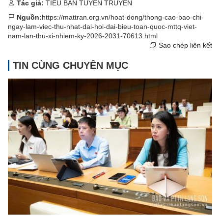
Tác giả:
TIỂU BAN TUYÊN TRUYỀN
Nguồn:
https://mattran.org.vn/hoat-dong/thong-cao-bao-chi-
ngay-lam-viec-thu-nhat-dai-hoi-dai-bieu-toan-quoc-mttq-viet-
nam-lan-thu-xi-nhiem-ky-2026-2031-70613.html
Sao chép liên kết
TIN CÙNG CHUYÊN MỤC