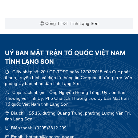
Ⓒ Cổng TTĐT Tỉnh Lạng Sơn
UỶ BAN MẶT TRẬN TỔ QUỐC VIỆT NAM
TỈNH LẠNG SƠN
Giấy phép số:
20 / GP-TTĐT ngày 12/03/2015 của Cục phát
thanh, truyền hình và điện tử thông tin Cơ quan thường trực: Văn
phòng Ủy ban nhân dân tỉnh Lạng Sơn.
Chịu trách nhiệm:
Ông Nguyễn Hoàng Tùng, Uỷ viên Ban
Thường vụ Tỉnh Uỷ, Phó Chủ tịch Thường trực Uỷ ban Mặt trận
Tổ quốc Việt Nam tỉnh Lạng Sơn
Địa chỉ:
Số 16, đường Quang Trung, phường Lương Văn Tri,
tỉnh Lạng Sơn
Điện thoại:
(0205)3812.209
Email:
bbtmttq@langson.gov.vn