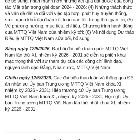
để bổ sung, nhấn mạnh hơn những kết quả đạt được của công
tác Mặt trận trong giai đoạn 2024 - 2026; (4) Những thách thức
và vấn đề đặt ra đối với việc tập hợp, phát huy truyền thống,
sức mạnh khối đại đoàn kết toàn dân tộc trong thời gian tới; (5)
Về phương hướng, mục tiêu, chỉ tiêu, Chương trình hành động
của MTTQ Việt Nam của nhiệm kỳ tới; (6) Về nội dung Dự thảo
Điều lệ MTTQ Việt Nam sửa đổi, bổ sung.
Sáng ngày 12/5/2026
, Đại hội đại biểu toàn quốc MTTQ Việt
Nam lần thứ XI, nhiệm kỳ 2026 - 2031 sẽ diễn ra phiên khai
mạc trọng thể với sự tham dự của các đồng chí lãnh đạo,
nguyên lãnh đạo Đảng, Nhà nước, MTTQ Việt Nam.
Chiều ngày 12/5/2026
, Các đại biểu thảo luận và thông qua Đề
án nhân sự Ủy ban Trung ương MTTQ Việt Nam khóa XI,
nhiệm kỳ 2026 - 2031; Hiệp thương cử Ủy ban Trung ương
MTTQ Việt Nam khóa XI, nhiệm kỳ 2026 - 2031; Hội nghị Ủy
ban Trung ương MTTQ Việt Nam lần thứ nhất khoá XI, nhiệm
kỳ 2026 - 2031.