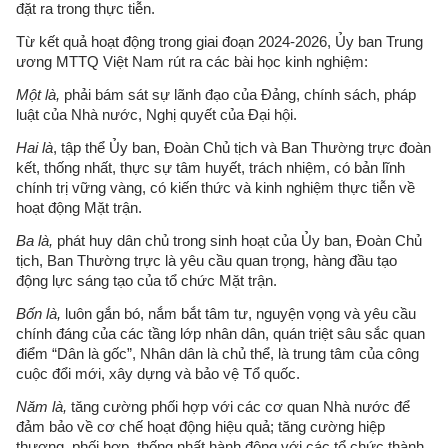
đặt ra trong thực tiễn.
Từ kết quả hoạt động trong giai đoạn 2024-2026, Ủy ban Trung
ương MTTQ Việt Nam rút ra các bài học kinh nghiệm:
Một là,
phải bám sát
sự lãnh đạo của Đảng, chính sách, pháp
luật của Nhà nước, Nghị quyết của Đại hội.
Hai là
, tập thể Ủy ban, Đoàn Chủ tịch và Ban Thường trực đoàn
kết, thống nhất, thực sự tâm huyết, trách nhiệm, có bản lĩnh
chính trị vững vàng, có kiến thức và kinh nghiệm thực tiễn về
hoạt động Mặt trận.
Ba là,
phát huy dân chủ trong sinh hoạt của Ủy ban, Đoàn Chủ
tịch, Ban Thường trực là yêu cầu quan trọng, hàng đầu tạo
động lực sáng tạo của tổ chức Mặt trận.
Bốn là,
luôn gắn bó, nắm bắt tâm tư, nguyện vọng và yêu cầu
chính đáng của các tầng lớp nhân dân, quán triệt sâu sắc quan
điểm “Dân là gốc”, Nhân dân là chủ thể, là trung tâm của công
cuộc đổi mới, xây dựng và bảo vệ Tổ quốc.
Năm là,
tăng cường phối hợp với các cơ quan Nhà nước để
đảm bảo về cơ chế hoạt động hiệu quả; tăng cường hiệp
thương, phối hợp, thống nhất hành động với các tổ chức thành