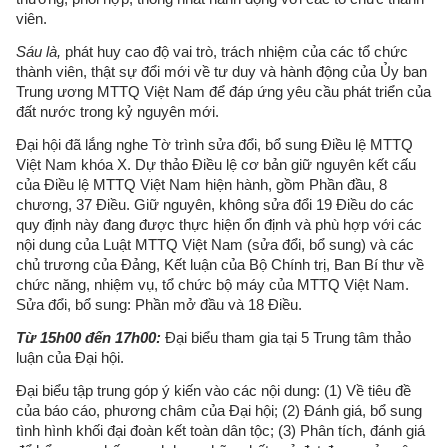
viên.
Sáu là,
phát huy cao độ vai trò, trách nhiệm của các tổ chức
thành viên, thật sự đổi mới về tư duy và hành động của Ủy ban
Trung ương MTTQ Việt Nam để đáp ứng yêu cầu phát triển của
đất nước trong kỷ nguyên mới.
Đại hội đã lắng nghe Tờ trình sửa đổi, bổ sung Điều lệ MTTQ
Việt Nam khóa X. Dự thảo Điều lệ cơ bản giữ nguyên kết cấu
của Điều lệ MTTQ Việt Nam hiện hành, gồm Phần đầu, 8
chương, 37 Điều. Giữ nguyên, không sửa đổi 19 Điều do các
quy định này đang được thực hiện ổn định và phù hợp với các
nội dung của Luật MTTQ Việt Nam (sửa đổi, bổ sung) và các
chủ trương của Đảng, Kết luận của Bộ Chính trị, Ban Bí thư về
chức năng, nhiệm vụ, tổ chức bộ máy của MTTQ Việt Nam.
Sửa đổi, bổ sung: Phần mở đầu và 18 Điều.
Từ 15h00 đến 17h00:
Đại biểu tham gia tại 5 Trung tâm thảo
luận của Đại hội.
Đại biểu tập trung góp ý kiến vào các nội dung: (1) Về tiêu đề
của báo cáo, phương châm của Đại hội; (2) Đánh giá, bổ sung
tình hình khối đại đoàn kết toàn dân tộc; (3) Phân tích, đánh giá