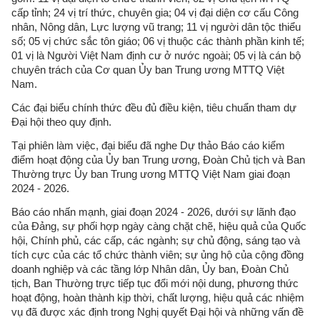
cấp tỉnh; 24 vị trí thức, chuyên gia; 04 vị đại diện cơ cấu Công
nhân, Nông dân, Lực lượng vũ trang; 11 vị người dân tộc thiểu
số; 05 vị chức sắc tôn giáo; 06 vị thuộc các thành phần kinh tế;
01 vị là Người Việt Nam định cư ở nước ngoài; 05 vị là cán bộ
chuyên trách của Cơ quan Ủy ban Trung ương MTTQ Việt
Nam.
Các đại biểu chính thức đều đủ điều kiện, tiêu chuẩn tham dự
Đại hội theo quy định.
Tại phiên làm việc, đại biểu đã nghe Dự thảo Báo cáo kiểm
điểm hoạt động của Ủy ban Trung ương, Đoàn Chủ tịch và Ban
Thường trực Ủy ban Trung ương MTTQ Việt Nam giai đoạn
2024 - 2026.
Báo cáo nhấn mạnh, giai đoạn 2024 - 2026, dưới sự lãnh đạo
của Đảng, sự phối hợp ngày càng chặt chẽ, hiệu quả của Quốc
hội, Chính phủ, các cấp, các ngành; sự chủ động, sáng tạo và
tích cực của các tổ chức thành viên; sự ủng hộ của cộng đồng
doanh nghiệp và các tầng lớp Nhân dân, Ủy ban, Đoàn Chủ
tịch, Ban Thường trực tiếp tục đổi mới nội dung, phương thức
hoạt động, hoàn thành kịp thời, chất lượng, hiệu quả các nhiệm
vụ đã được xác định trong Nghị quyết Đại hội và những vấn đề