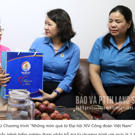
ừ Chương trình “Những món quà từ Đại hội XIV Công đoàn Việt Nam”
 mắc bệnh hiểm nghèo được nhận hỗ trợ từ chương trình với mức là 1 