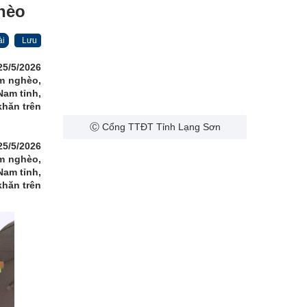
hèo
ài
Lưu
25/5/2026
m nghèo,
Nam tỉnh,
khăn trên
Ⓒ Cổng TTĐT Tỉnh Lạng Sơn
25/5/2026
m nghèo,
Nam tỉnh,
khăn trên