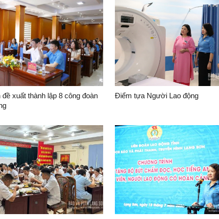
đề xuất thành lập 8 công đoàn
Điểm tựa Người Lao động
ng