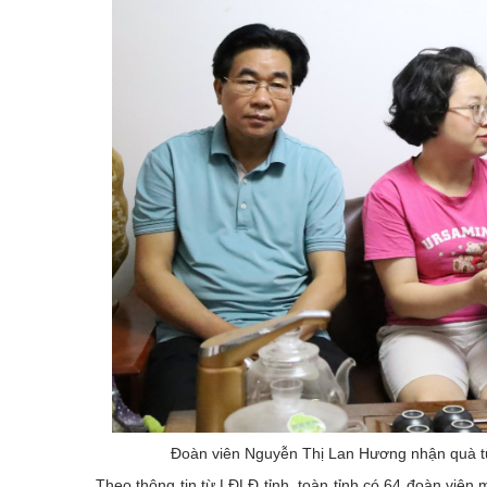
Đoàn viên Nguyễn Thị Lan Hương nhận quà t
Theo thông tin từ LĐLĐ tỉnh, toàn tỉnh có 64 đoàn viên