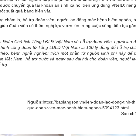
ợ được chuyển qua tài khoản an sinh xã hội trên ứng dụng VNeID; riên
ột suất quà bằng hiện vật.
ng chăm lo, hỗ trợ đoàn viên, người lao động mắc bệnh hiểm nghèo, 
giúp đoàn viên có thêm nghị lực vươn lên trong cuộc sống, tiếp tục gắn
 Đoàn Chủ tịch Tổng LĐLĐ Việt Nam về hỗ trợ đoàn viên, người lao 
hính công đoàn từ Tổng LĐLĐ Việt Nam là 100 tỷ đồng để hỗ trợ chă
hèo, bệnh nghề nghiệp; trích một phần từ nguồn kinh phí này để t
 Việt Nam" hỗ trợ trước và ngay sau đại hội cho đoàn viên, người la
 trợ.
Nguồn:
https://baolangson.vn/lien-doan-lao-dong-tinh-t
qua-doan-vien-mac-benh-hiem-ngheo-5094123.html
Sao ché