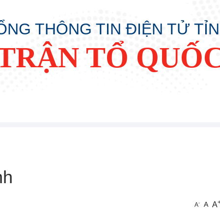
ỔNG THÔNG TIN ĐIỆN TỬ TỈ
TRẬN TỔ QUỐC
nh
A
-
A
A