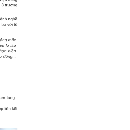
g 3 trường
bệnh nghề
 bó với tổ
động mắc
m lo lâu
hực hiện
o động...
ham-tang-
p liên kết