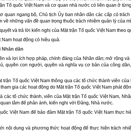
trận Tổ quốc Việt Nam và cơ quan nhà nước có liên quan ở từn
 quan ngang bộ, Chủ tịch Ủy ban nhân dân các cấp có trách n
 về những vấn đề quan trọng thuộc trách nhiệm quản lý của mì
uyết và trả lời kiến nghị của Mặt trận Tổ quốc Việt Nam theo q
ệt Nam hoạt động có hiệu quả.
i Nhân dân
yền và lợi ích hợp pháp, chính đáng của Nhân dân; mở rộng v
hủ, quyền con người, quyền và nghĩa vụ cơ bản của công dân,
 trận Tổ quốc Việt Nam thông qua các tổ chức thành viên của 
 tham gia các hoạt động do Mặt trận Tổ quốc Việt Nam phát độn
 các tổ chức thành, viên của Mặt trận Tổ quốc Việt Nam, Nhân
quan tâm để phản ánh, kiến nghị với Đảng, Nhà nước.
quốc Việt Nam để bảo đảm Mặt trận Tổ quốc Việt Nam thực hi
ới nội dung và phương thức hoạt động để thực hiện trách nh