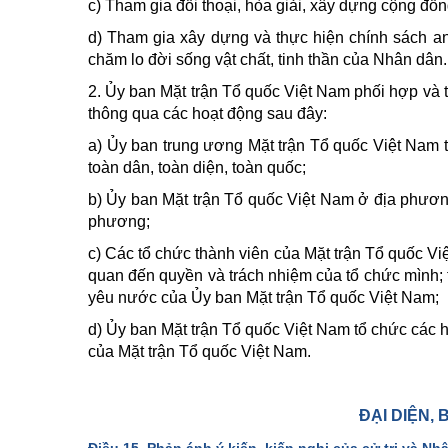
c) Tham gia đối thoại, hòa giải, xây dựng cộng đồn
d) Tham gia xây dựng và thực hiện chính sách an
chăm lo đời sống vật chất, tinh thần của Nhân dân.
2. Ủy ban Mặt trận Tổ quốc Việt Nam phối hợp và 
thông qua các hoạt động sau đây:
a) Ủy ban trung ương Mặt trận Tổ quốc Việt Nam 
toàn dân, toàn diện, toàn quốc;
b) Ủy ban Mặt trận Tổ quốc Việt Nam ở địa phươn
phương;
c) Các tổ chức thành viên của Mặt trận Tổ quốc V
quan đến quyền và trách nhiệm của tổ chức mình; t
yêu nước của Ủy ban Mặt trận Tổ quốc Việt Nam;
d) Ủy ban Mặt trận Tổ quốc Việt Nam tổ chức các h
của Mặt trận Tổ quốc Việt Nam.
ĐẠI DIỆN,
Điều 15. Phản ánh ý kiến, kiến nghị của cử tri và Nh