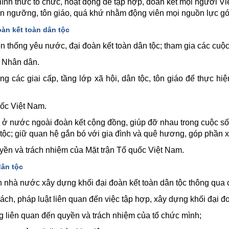
 hình thức tổ chức, hoạt động để tập hợp, đoàn kết mọi người 
c, tín ngưỡng, tôn giáo, quá khứ nhằm động viên mọi nguồn lực 
àn kết toàn dân tộc
n thống yêu nước, đại đoàn kết toàn dân tộc; tham gia các cuộ
a Nhân dân.
rong các giai cấp, tầng lớp xã hội, dân tộc, tôn giáo để thực 
uốc Việt Nam.
ở nước ngoài đoàn kết cộng đồng, giúp đỡ nhau trong cuộc sống
 tộc; giữ quan hệ gắn bó với gia đình và quê hương, góp phần 
yền và trách nhiệm của Mặt trận Tổ quốc Việt Nam.
dân tộc
n nhà nước xây dựng khối đại đoàn kết toàn dân tộc thông qua 
ách, pháp luật liên quan đến việc tập hợp, xây dựng khối đại đo
ng liên quan đến quyền và trách nhiệm của tổ chức mình;