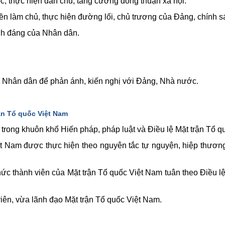
ộc, thực hiện dân chủ, tăng cường đồng thuận xã hội.
ền làm chủ, thực hiện đường lối, chủ trương của Đảng, chính s
ính đáng của Nhân dân.
 và Nhân dân để phản ánh, kiến nghị với Đảng, Nhà nước.
ận Tổ quốc Việt Nam
 trong khuôn khổ Hiến pháp, pháp luật và Điều lệ Mặt trận Tổ q
ệt Nam được thực hiện theo nguyên tắc tự nguyện, hiệp thươn
hức thành viên của Mặt trận Tổ quốc Việt Nam tuân theo Điều lệ
iên, vừa lãnh đạo Mặt trận Tổ quốc Việt Nam.