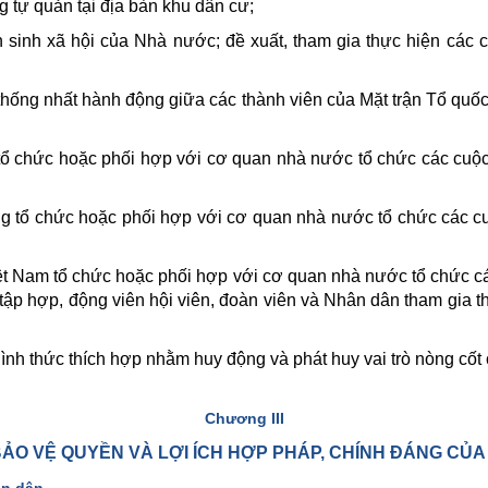
g tự quản tại địa bàn khu dân cư;
 sinh xã hội của Nhà nước; đề xuất, tham gia thực hiện các 
thống nhất hành động giữa các thành viên của Mặt trận Tổ quốc
tổ chức hoặc phối hợp với cơ quan nhà nước tổ chức các cuộc
g tổ chức hoặc phối hợp với cơ quan nhà nước tổ chức các cu
iệt Nam tổ chức hoặc phối hợp với cơ quan nhà nước tổ chức cá
ập hợp, động viên hội viên, đoàn viên và Nhân dân tham gia t
ình thức thích hợp nhằm huy động và phát huy vai trò nòng cốt c
Chương III
 BẢO VỆ QUYỀN VÀ LỢI ÍCH HỢP PHÁP, CHÍNH ĐÁNG CỦ
ân dân