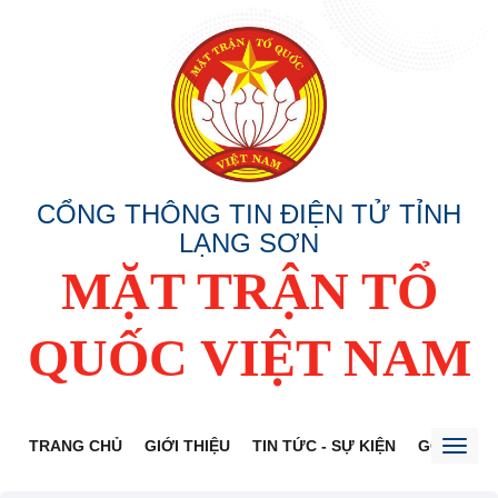
CỔNG THÔNG TIN ĐIỆN TỬ TỈNH
LẠNG SƠN
MẶT TRẬN TỔ
QUỐC VIỆT NAM
TRANG CHỦ
GIỚI THIỆU
TIN TỨC - SỰ KIỆN
GÓP Ý DỰ
Toggl
naviga