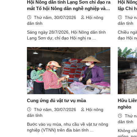
Hội Nông dân tỉnh Lạng Sơn chỉ đạo ra
Hội Nông
mắt Tổ hội Nông dân nghề nghiệp và
lập Chi 
giải ngân Quỹ Hỗ trợ nông dân tại xã
giải ngâ
Thứ năm, 30/07/2026
Hội nông
Thứ n
Thống Nhất
xã Bắc 
dân tỉnh
dân tỉnh
Sáng ngày 28/7/2026, Hội Nông dân tỉnh
Chiều ngà
Lạng Sơn dự, chỉ đạo Hội nghị ra ...
đạo Hội n
Cung ứng đủ vật tư vụ mùa
Hữu Liê
nghèo
Thứ năm, 30/07/2026
Hội nông
dân tỉnh
Thứ n
dân tỉnh
Bước vào vụ mùa, nhu cầu về vật tư nông
nghiệp (VTNN) trên địa bàn tỉnh ...
Không chỉ
giống, ng