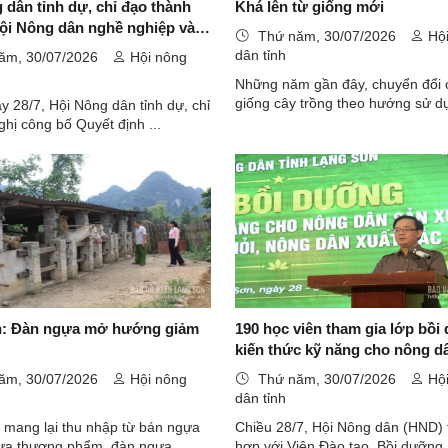
 dân tỉnh dự, chỉ đạo thành
Khá lên từ giống mới
hội Nông dân nghề nghiệp và
Thứ năm, 30/07/2026
Hội
n Quỹ Hỗ trợ nông dân tỉnh tại
dân tỉnh
ăm, 30/07/2026
Hội nông
Sơn
Những năm gần đây, chuyển đổi 
giống cây trồng theo hướng sử dụ
y 28/7, Hội Nông dân tỉnh dự, chỉ
ghị công bố Quyết định ...
n: Đàn ngựa mở hướng giảm
190 học viên tham gia lớp bồ
kiến thức kỹ năng cho nông d
xuất kinh doanh giỏi, nông dâ
ăm, 30/07/2026
Hội nông
Thứ năm, 30/07/2026
Hội
sắc
dân tỉnh
 mang lại thu nhập từ bán ngựa
Chiều 28/7, Hội Nông dân (HND) t
ựa thương phẩm, đàn ngựa ...
hợp với Viện Đào tạo, Bồi dưỡng .