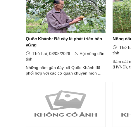
Quốc Khánh: Để cây lê phát triển bền
Nông dân
vững
Thứ h
tỉnh
Thứ hai, 03/08/2026
Hội nông dân
tỉnh
Bám sát n
(HVND), th
Những năm gần đây, xã Quốc Khánh đã
phối hợp với các cơ quan chuyên môn ...