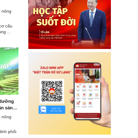
 nông
cơ cấu
ng ...
i dưỡng
ân sản
n xuất
 nông
ỉnh phối
..