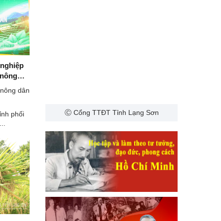
 nghiệp
 nông
 nông dân
Ⓒ Cổng TTĐT Tỉnh Lạng Sơn
ỉnh phối
..