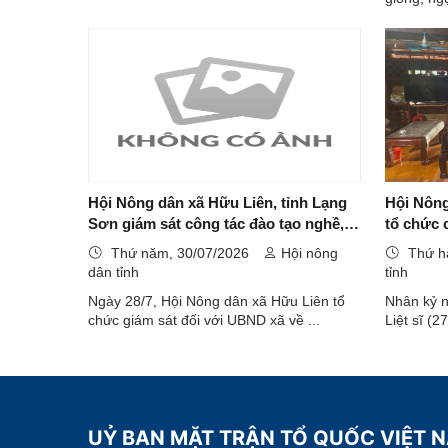
Hội Nông dân xã Hữu Liên, tỉnh Lạng
Hội Nông
Sơn giám sát công tác đào tạo nghề,
tổ chức 
giải quyết việc làm cho lao động nông
niệm 79 
Thứ năm, 30/07/2026
Hội nông
Thứ h
thôn
sĩ (27/7/
dân tỉnh
tỉnh
Ngày 28/7, Hội Nông dân xã Hữu Liên tổ
Nhân kỷ 
chức giám sát đối với UBND xã về ...
Liệt sĩ (2
UỶ BAN MẶT TRẬN TỔ QUỐC VIỆT 