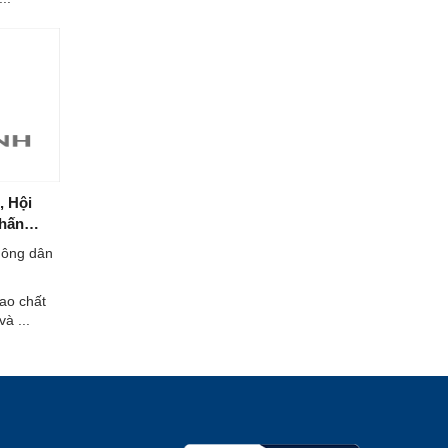
, Hội
chấn
nông dân
ao chất
à ...