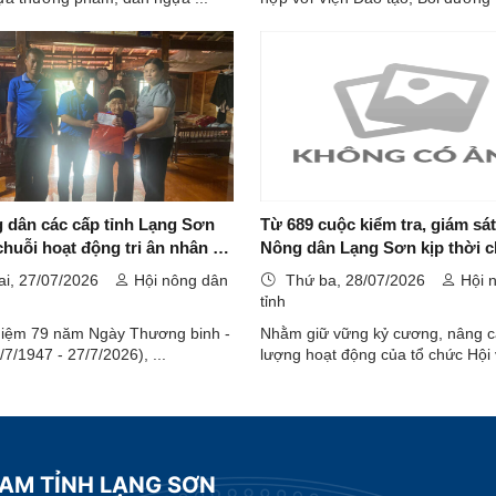
 dân các cấp tỉnh Lạng Sơn
Từ 689 cuộc kiểm tra, giám sát
chuỗi hoạt động tri ân nhân kỷ
Nông dân Lạng Sơn kịp thời 
năm Ngày Thương binh - Liệt
chỉnh nhiều hạn chế
ai, 27/07/2026
Hội nông dân
Thứ ba, 28/07/2026
Hội 
1947 - 27/7/2026)
tỉnh
niệm 79 năm Ngày Thương binh -
Nhằm giữ vững kỷ cương, nâng c
7/7/1947 - 27/7/2026), ...
lượng hoạt động của tổ chức Hội v
NAM TỈNH LẠNG SƠN