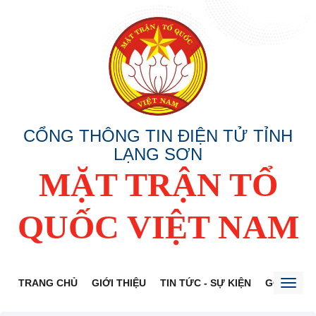
CỔNG THÔNG TIN ĐIỆN TỬ TỈNH
LẠNG SƠN
MẶT TRẬN TỔ
QUỐC VIỆT NAM
TRANG CHỦ
GIỚI THIỆU
TIN TỨC - SỰ KIỆN
GÓP Ý DỰ
Toggl
naviga