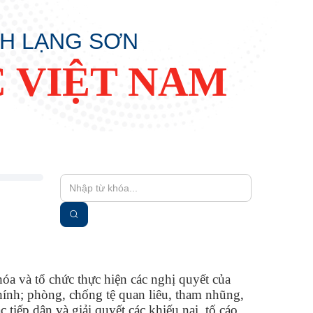
NH LẠNG SƠN
 VIỆT NAM
hóa và tổ chức thực hiện các nghị quyết của
hính; phòng, chống tệ quan liêu, tham nhũng,
 tiếp dân và giải quyết các khiếu nại, tố cáo