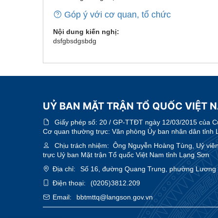
Góp ý với cơ quan, tổ chức
Nội dung kiến nghị:
dsfgbsdgsbdg
UỶ BAN MẶT TRẬN TỔ QUỐC VIỆT 
Giấy phép số:
20 / GP-TTĐT ngày 12/03/2015 của Cục
Cơ quan thường trực: Văn phòng Ủy ban nhân dân tỉnh 
Chịu trách nhiệm:
Ông Nguyễn Hoàng Tùng, Uỷ viên 
trực Uỷ ban Mặt trận Tổ quốc Việt Nam tỉnh Lạng Sơn
Địa chỉ:
Số 16, đường Quang Trung, phường Lương V
Điện thoại:
(0205)3812.209
Email:
bbtmttq@langson.gov.vn