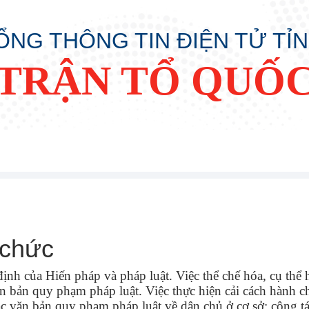
ỔNG THÔNG TIN ĐIỆN TỬ TỈ
TRẬN TỔ QUỐC
 chức
ịnh của Hiến pháp và pháp luật. Việc thể chế hóa, cụ thể 
 bản quy phạm pháp luật. Việc thực hiện cải cách hành c
ác văn bản quy phạm pháp luật về dân chủ ở cơ sở; công tác