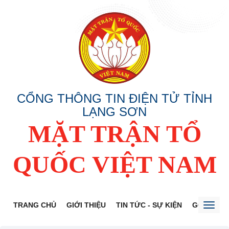
CỔNG THÔNG TIN ĐIỆN TỬ TỈNH
LẠNG SƠN
MẶT TRẬN TỔ
QUỐC VIỆT NAM
TRANG CHỦ
GIỚI THIỆU
TIN TỨC - SỰ KIỆN
GÓP Ý DỰ
Toggl
naviga