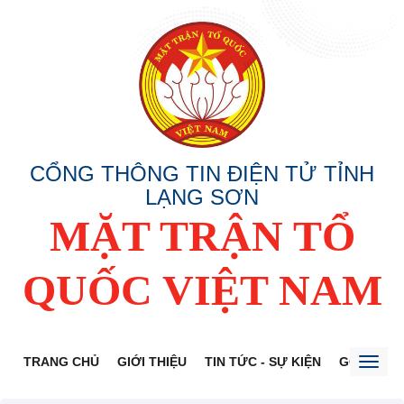
CỔNG THÔNG TIN ĐIỆN TỬ TỈNH
LẠNG SƠN
MẶT TRẬN TỔ
QUỐC VIỆT NAM
TRANG CHỦ
GIỚI THIỆU
TIN TỨC - SỰ KIỆN
GÓP Ý DỰ
Toggl
naviga