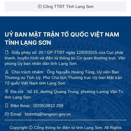
Ⓒ Cổng TTĐT Tỉnh Lạng Sơn
UỶ BAN MẶT TRẬN TỔ QUỐC VIỆT NAM
TỈNH LẠNG SƠN
Giấy phép số:
20 / GP-TTĐT ngày 12/03/2015 của Cục phát
thanh, truyền hình và điện tử thông tin Cơ quan thường trực: Văn
phòng Ủy ban nhân dân tỉnh Lạng Sơn.
Chịu trách nhiệm:
Ông Nguyễn Hoàng Tùng, Uỷ viên Ban
Thường vụ Tỉnh Uỷ, Phó Chủ tịch Thường trực Uỷ ban Mặt trận
Tổ quốc Việt Nam tỉnh Lạng Sơn
Địa chỉ:
Số 16, đường Quang Trung, phường Lương Văn Tri,
tỉnh Lạng Sơn
Điện thoại:
(0205)3812.209
Email:
bbtmttq@langson.gov.vn
Copyright Ⓒ Cổng thông tin điện tử tỉnh Lạng Sơn. All Rights