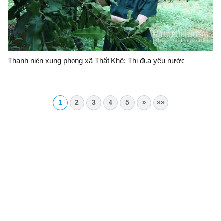
Thanh niên xung phong xã Thất Khê: Thi đua yêu nước
1
2
3
4
5
»
»»