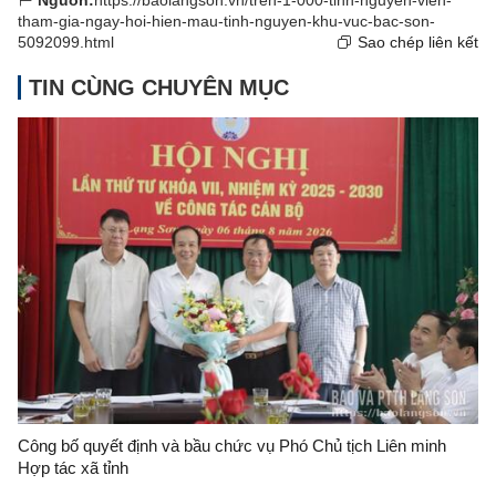
Nguồn:
https://baolangson.vn/tren-1-000-tinh-nguyen-vien-
tham-gia-ngay-hoi-hien-mau-tinh-nguyen-khu-vuc-bac-son-
5092099.html
Sao chép liên kết
TIN CÙNG CHUYÊN MỤC
Công bố quyết định và bầu chức vụ Phó Chủ tịch Liên minh
Hợp tác xã tỉnh