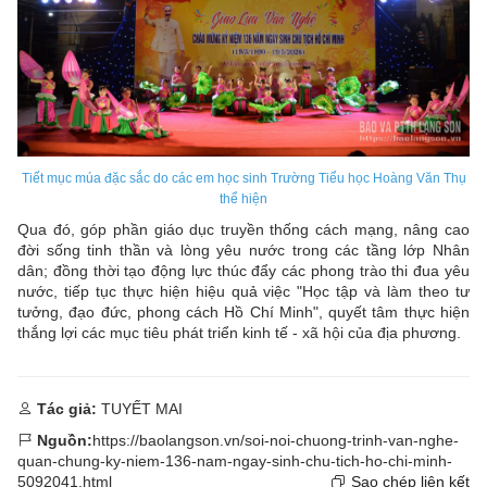
Tiết mục múa đặc sắc do các em học sinh Trường Tiểu học Hoàng Văn Thụ
thể hiện
Qua đó, góp phần giáo dục truyền thống cách mạng, nâng cao
đời sống tinh thần và lòng yêu nước trong các tầng lớp Nhân
dân; đồng thời tạo động lực thúc đẩy các phong trào thi đua yêu
nước, tiếp tục thực hiện hiệu quả việc "Học tập và làm theo tư
tưởng, đạo đức, phong cách Hồ Chí Minh", quyết tâm thực hiện
thắng lợi các mục tiêu phát triển kinh tế - xã hội của địa phương.
Tác giả:
TUYẾT MAI
Nguồn:
https://baolangson.vn/soi-noi-chuong-trinh-van-nghe-
quan-chung-ky-niem-136-nam-ngay-sinh-chu-tich-ho-chi-minh-
5092041.html
Sao chép liên kết