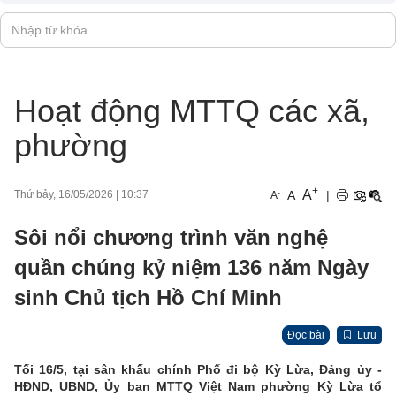
Hoạt động MTTQ các xã,
phường
+
A
-
A
|
Thứ bảy, 16/05/2026
|
10:37
A
Sôi nổi chương trình văn nghệ
quần chúng kỷ niệm 136 năm Ngày
sinh Chủ tịch Hồ Chí Minh
Đọc bài
Lưu
Tối 16/5, tại sân khấu chính Phố đi bộ Kỳ Lừa, Đảng ủy -
HĐND, UBND, Ủy ban MTTQ Việt Nam phường Kỳ Lừa tổ