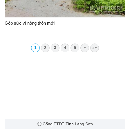
Góp sức vì nông thôn mới
1
2
3
4
5
»
»»
Ⓒ Cổng TTĐT Tỉnh Lạng Sơn