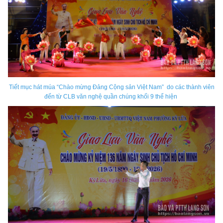
Tiết mục hát múa “Chào mừng Đảng Cộng sản Việt Nam” do các thành viên
đến từ CLB văn nghệ quần chúng khối 9 thể hiện