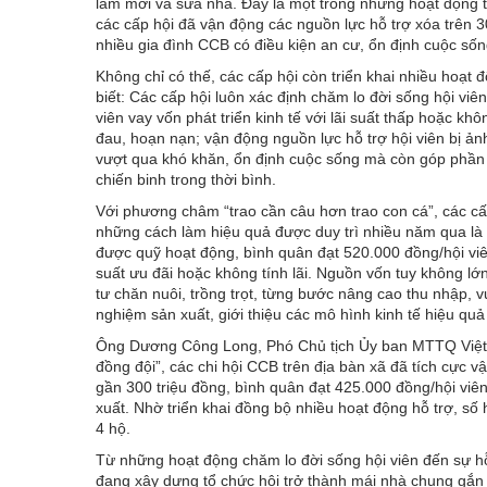
làm mới và sửa nhà. Đây là một trong những hoạt động t
các cấp hội đã vận động các nguồn lực hỗ trợ xóa trên 30
nhiều gia đình CCB có điều kiện an cư, ổn định cuộc sốn
Không chỉ có thế, các cấp hội còn triển khai nhiều hoạt 
biết: Các cấp hội luôn xác định chăm lo đời sống hội viê
viên vay vốn phát triển kinh tế với lãi suất thấp hoặc kh
đau, hoạn nạn; vận động nguồn lực hỗ trợ hội viên bị ả
vượt qua khó khăn, ổn định cuộc sống mà còn góp phần v
chiến binh trong thời bình.
Với phương châm “trao cần câu hơn trao con cá”, các cấp
những cách làm hiệu quả được duy trì nhiều năm qua là
được quỹ hoạt động, bình quân đạt 520.000 đồng/hội viên
suất ưu đãi hoặc không tính lãi. Nguồn vốn tuy không l
tư chăn nuôi, trồng trọt, từng bước nâng cao thu nhập, 
nghiệm sản xuất, giới thiệu các mô hình kinh tế hiệu quả
Ông Dương Công Long, Phó Chủ tịch Ủy ban MTTQ Việt Na
đồng đội”, các chi hội CCB trên địa bàn xã đã tích cực 
gần 300 triệu đồng, bình quân đạt 425.000 đồng/hội viên
xuất. Nhờ triển khai đồng bộ nhiều hoạt động hỗ trợ, s
4 hộ.
Từ những hoạt động chăm lo đời sống hội viên đến sự hỗ 
đang xây dựng tổ chức hội trở thành mái nhà chung gắn k