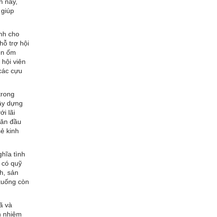
n nay,
 giúp
ỉnh cho
hỗ trợ hội
iên ốm
 hội viên
các cựu
trong
ây dựng
i lãi
hăn đầu
sẻ kinh
hĩa tình
 có quỹ
h, sản
 xuống còn
ã và
h nhiệm