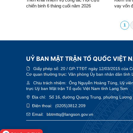
chiến binh 6 tháng cuối năm 2026
vay vốn 
1
UỶ BAN MẶT TRẬN TỔ QUỐC VIỆT 
Giấy phép số:
20 / GP-TTĐT ngày 12/03/2015 của Cục
Cơ quan thường trực: Văn phòng Ủy ban nhân dân tỉnh 
Chịu trách nhiệm:
Ông Nguyễn Hoàng Tùng, Uỷ viên 
trực Uỷ ban Mặt trận Tổ quốc Việt Nam tỉnh Lạng Sơn
Địa chỉ:
Số 16, đường Quang Trung, phường Lương V
Điện thoại:
(0205)3812.209
Email:
bbtmttq@langson.gov.vn