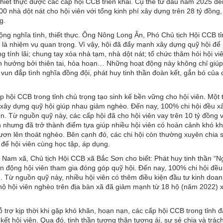
hiết thực được các cấp hội CCB triển khai. Cụ thể từ đầu năm 2025 đế
0 nhà dột nát cho hội viên với tổng kinh phí xây dựng trên 28 tỷ đồng,
g.
động nghĩa tình, thiết thực. Ông Nông Long Ân, Phó Chủ tịch Hội CCB t
n là nhiệm vụ quan trọng. Vì vậy, hội đã đẩy mạnh xây dựng quỹ hội để 
ông tính lãi; chung tay xóa nhà tạm, nhà dột nát; tổ chức thăm hỏi hội v
nh hưởng bởi thiên tai, hỏa hoạn… Những hoạt động này không chỉ giúp
un đắp tình nghĩa đồng đội, phát huy tinh thần đoàn kết, gắn bó của 
 hội CCB trong tỉnh chú trọng tạo sinh kế bền vững cho hội viên. Một 
 xây dựng quỹ hội giúp nhau giảm nghèo. Đến nay, 100% chi hội đều x
. Từ nguồn quỹ này, các cấp hội đã cho hội viên vay trên 10 tỷ đồng vớ
ớn nhưng đã trở thành điểm tựa giúp nhiều hội viên có hoàn cảnh khó k
vươn lên thoát nghèo. Bên cạnh đó, các chi hội còn thường xuyên chia 
 để hội viên cùng học tập, áp dụng.
m xã, Chủ tịch Hội CCB xã Bắc Sơn cho biết: Phát huy tinh thần “Ng
vận động hội viên tham gia đóng góp quỹ hội. Đến nay, 100% chi hội đều
. Từ nguồn quỹ này, nhiều hội viên có thêm điều kiện đầu tư kinh doan
ố hộ hội viên nghèo trên địa bàn xã đã giảm mạnh từ 18 hộ (năm 2022)
trợ kịp thời khi gặp khó khăn, hoạn nạn, các cấp hội CCB trong tỉnh đ
ết hội viên. Qua đó, tinh thần tương thân tương ái, sự sẻ chia và trác