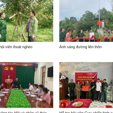
hội viên thoát nghèo
Ánh sáng đường liên thôn
công tác Hội và nhận uỷ thác
Hỗ trợ hội viên Cựu chiến binh 