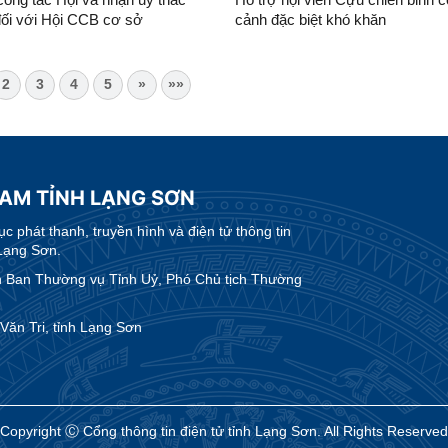
đối với Hội CCB cơ sở
cảnh đặc biệt khó khăn
2
3
4
5
»
»»
NAM TỈNH LẠNG SƠN
 phát thanh, truyền hình và điện tử thông tin
Lạng Sơn.
Ban Thường vụ Tỉnh Uỷ, Phó Chủ tịch Thường
ăn Tri, tỉnh Lạng Sơn
Copyright Ⓒ Cổng thông tin điện tử tỉnh Lạng Sơn. All Rights Reserved