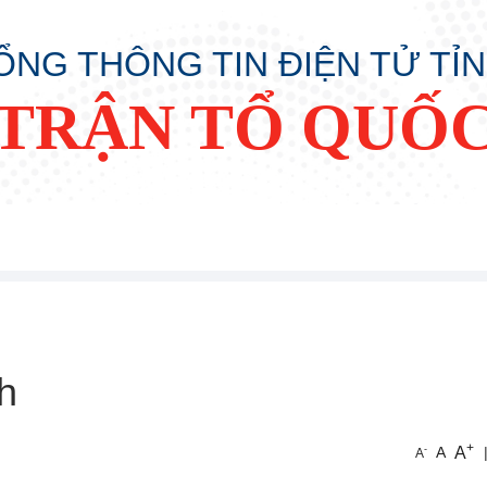
ỔNG THÔNG TIN ĐIỆN TỬ TỈ
TRẬN TỔ QUỐC
h
+
A
-
A
A