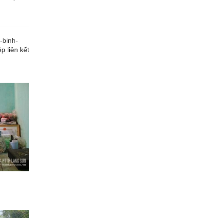
-binh-
p liên kết