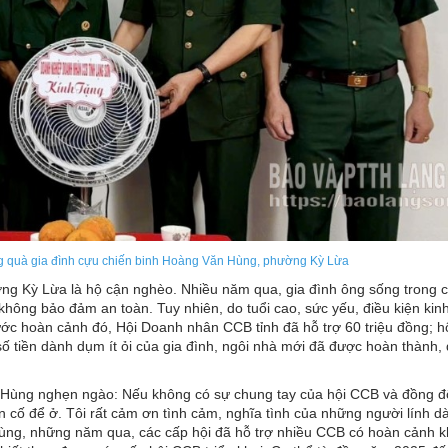
g quà gia đình cựu chiến binh Hoàng Văn Hùng, phường Kỳ Lừa
g Kỳ Lừa là hộ cận nghèo. Nhiều năm qua, gia đình ông sống trong 
không bảo đảm an toàn. Tuy nhiên, do tuổi cao, sức yếu, điều kiện kinh
c hoàn cảnh đó, Hội Doanh nhân CCB tỉnh đã hỗ trợ 60 triệu đồng; hộ
tiền dành dụm ít ỏi của gia đình, ngôi nhà mới đã được hoàn thành,
 Hùng nghẹn ngào: Nếu không có sự chung tay của hội CCB và đồng độ
n cố để ở. Tôi rất cảm ơn tình cảm, nghĩa tình của những người lính d
ùng, những năm qua, các cấp hội đã hỗ trợ nhiều CCB có hoàn cảnh 