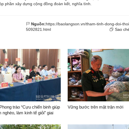
óp phần xây dựng cộng đồng đoàn kết, nghĩa tình.
Nguồn:
https://baolangson.vn/tham-tinh-dong-doi-thoi
5092821.html
Sao ché
Phong trào “Cựu chiến binh giúp
Vững bước trên mặt trận mới
 nghèo, làm kinh tế giỏi” giai
1-2026