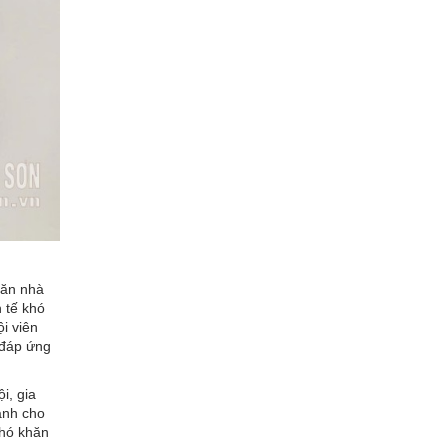
căn nhà
 tế khó
i viên
 đáp ứng
i, gia
ành cho
khó khăn