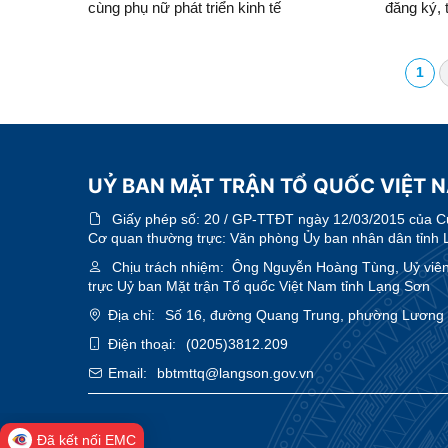
cùng phụ nữ phát triển kinh tế
đăng ký, 
viên phụ
1
UỶ BAN MẶT TRẬN TỔ QUỐC VIỆT 
Giấy phép số:
20 / GP-TTĐT ngày 12/03/2015 của Cục
Cơ quan thường trực: Văn phòng Ủy ban nhân dân tỉnh 
Chịu trách nhiệm:
Ông Nguyễn Hoàng Tùng, Uỷ viên 
trực Uỷ ban Mặt trận Tổ quốc Việt Nam tỉnh Lạng Sơn
Địa chỉ:
Số 16, đường Quang Trung, phường Lương V
Điện thoại:
(0205)3812.209
Email:
bbtmttq@langson.gov.vn
Đã kết nối EMC