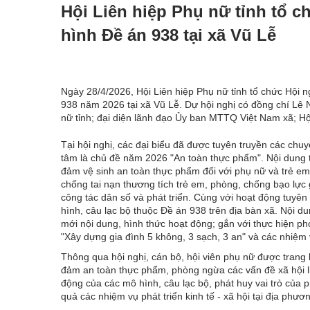
Hội Liên hiệp Phụ nữ tỉnh tổ c
hình Đề án 938 tại xã Vũ Lễ
Ngày 28/4/2026, Hội Liên hiệp Phụ nữ tỉnh tổ chức Hội ng
938 năm 2026 tại xã Vũ Lễ. Dự hội nghị có đồng chí Lê 
nữ tỉnh; đại diện lãnh đạo Ủy ban MTTQ Việt Nam xã; Hộ
Tại hội nghị, các đại biểu đã được tuyên truyền các chu
tâm là chủ đề năm 2026 "An toàn thực phẩm". Nội dung t
đảm vệ sinh an toàn thực phẩm đối với phụ nữ và trẻ e
chống tai nạn thương tích trẻ em, phòng, chống bạo lực 
công tác dân số và phát triển. Cùng với hoạt động tuyên 
hình, câu lạc bộ thuộc Đề án 938 trên địa bàn xã. Nội du
mới nội dung, hình thức hoạt động; gắn với thực hiện p
"Xây dựng gia đình 5 không, 3 sạch, 3 an" và các nhiệm 
Thông qua hội nghị, cán bộ, hội viên phụ nữ được trang 
đảm an toàn thực phẩm, phòng ngừa các vấn đề xã hội l
động của các mô hình, câu lạc bộ, phát huy vai trò của 
quả các nhiệm vụ phát triển kinh tế - xã hội tại địa phươ