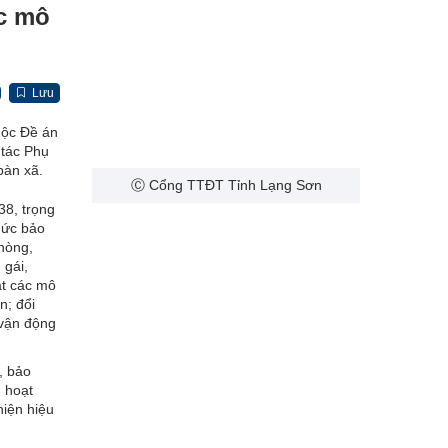
ác mô
Lưu
huộc Đề án
 tác Phụ
bàn xã.
Ⓒ Cổng TTĐT Tỉnh Lạng Sơn
38, trọng
hức bảo
hòng,
 gái,
ạt các mô
n; đổi
 vận động
, bảo
 hoạt
hiện hiệu