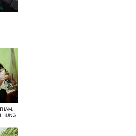
 THĂM,
H HÙNG
CH