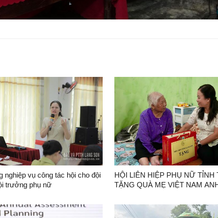
 nghiệp vụ công tác hội cho đội
HỘI LIÊN HIỆP PHỤ NỮ TỈNH
ội trưởng phụ nữ
TẶNG QUÀ MẸ VIỆT NAM AN
VÀ CÁC GIA ĐÌNH CHÍNH SÁ