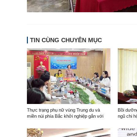
TIN CÙNG CHUYÊN MỤC
Thực trạng phụ nữ vùng Trung du và
Bồi dưỡng
miền núi phía Bắc khởi nghiệp gắn với
ngũ chi h
khoa học, công nghệ