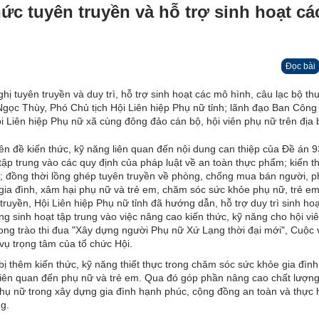
hức tuyên truyền và hỗ trợ sinh hoạt c
Đọc bài
hị tuyên truyền và duy trì, hỗ trợ sinh hoạt các mô hình, câu lạc bộ t
Ngọc Thùy, Phó Chủ tịch Hội Liên hiệp Phụ nữ tỉnh; lãnh đạo Ban Công
i Liên hiệp Phụ nữ xã cùng đông đảo cán bộ, hội viên phụ nữ trên địa 
yên đề kiến thức, kỹ năng liên quan đến nội dung can thiệp của Đề án 9
ập trung vào các quy định của pháp luật về an toàn thực phẩm; kiến t
m; đồng thời lồng ghép tuyên truyền về phòng, chống mua bán người, p
gia đình, xâm hại phụ nữ và trẻ em, chăm sóc sức khỏe phụ nữ, trẻ em
truyền, Hội Liên hiệp Phụ nữ tỉnh đã hướng dẫn, hỗ trợ duy trì sinh ho
ng sinh hoạt tập trung vào việc nâng cao kiến thức, kỹ năng cho hội viê
hong trào thi đua "Xây dựng người Phụ nữ Xứ Lạng thời đại mới", Cuộc
vụ trọng tâm của tổ chức Hội.
bị thêm kiến thức, kỹ năng thiết thực trong chăm sóc sức khỏe gia đình
iên quan đến phụ nữ và trẻ em. Qua đó góp phần nâng cao chất lượng
phụ nữ trong xây dựng gia đình hạnh phúc, cộng đồng an toàn và thực 
ng.