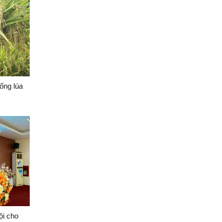
ống lúa
ội cho