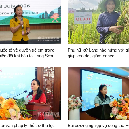
quốc tế về quyền trẻ em trong
Phụ nữ xứ Lạng hào hứng với gi
iến đổi khí hậu tại Lạng Sơn
giúp xóa đói, giảm nghèo
m)
tư vấn pháp lý, hỗ trợ thủ tục
Bồi dưỡng nghiệp vụ công tác H