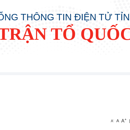
ỔNG THÔNG TIN ĐIỆN TỬ TỈ
TRẬN TỔ QUỐC
+
A
-
A
A