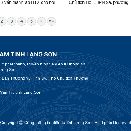
tư vấn thành lập HTX cho hội
Chủ tịch Hội LHPN xã, phường
 nữ
2
3
4
5
»
»»
NAM TỈNH LẠNG SƠN
 phát thanh, truyền hình và điện tử thông tin
Lạng Sơn.
Ban Thường vụ Tỉnh Uỷ, Phó Chủ tịch Thường
ăn Tri, tỉnh Lạng Sơn
Copyright Ⓒ Cổng thông tin điện tử tỉnh Lạng Sơn. All Rights Reserved