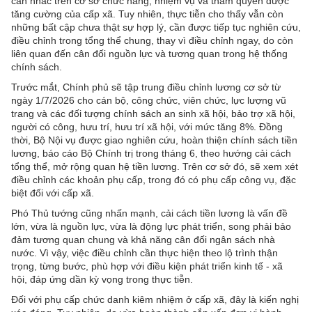
cân nhắc trên cơ sở chức năng, nhiệm vụ và thẩm quyền được
tăng cường của cấp xã. Tuy nhiên, thực tiễn cho thấy vẫn còn
những bất cập chưa thật sự hợp lý, cần được tiếp tục nghiên cứu,
điều chỉnh trong tổng thể chung, thay vì điều chỉnh ngay, do còn
liên quan đến cân đối nguồn lực và tương quan trong hệ thống
chính sách.
Trước mắt, Chính phủ sẽ tập trung điều chỉnh lương cơ sở từ
ngày 1/7/2026 cho cán bộ, công chức, viên chức, lực lượng vũ
trang và các đối tượng chính sách an sinh xã hội, bảo trợ xã hội,
người có công, hưu trí, hưu trí xã hội, với mức tăng 8%. Đồng
thời, Bộ Nội vụ được giao nghiên cứu, hoàn thiện chính sách tiền
lương, báo cáo Bộ Chính trị trong tháng 6, theo hướng cải cách
tổng thể, mở rộng quan hệ tiền lương. Trên cơ sở đó, sẽ xem xét
điều chỉnh các khoản phụ cấp, trong đó có phụ cấp công vụ, đặc
biệt đối với cấp xã.
Phó Thủ tướng cũng nhấn mạnh, cải cách tiền lương là vấn đề
lớn, vừa là nguồn lực, vừa là động lực phát triển, song phải bảo
đảm tương quan chung và khả năng cân đối ngân sách nhà
nước. Vì vậy, việc điều chỉnh cần thực hiện theo lộ trình thận
trọng, từng bước, phù hợp với điều kiện phát triển kinh tế - xã
hội, đáp ứng dần kỳ vọng trong thực tiễn.
Đối với phụ cấp chức danh kiêm nhiệm ở cấp xã, đây là kiến nghị