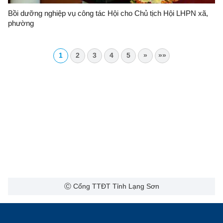
Bồi dưỡng nghiệp vụ công tác Hội cho Chủ tịch Hội LHPN xã,
phường
1
2
3
4
5
»
»»
Ⓒ Cổng TTĐT Tỉnh Lạng Sơn