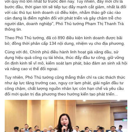
với quy mô lớn nhất từ trước đến nay. Tuy nhiên, đây mới chỉ là
bước đầu, thời gian tới sẽ tiếp tục đẩy mạnh cắt giảm, nhất là đối
với các thủ tục kinh doanh có điều kiện, nhằm tháo gỡ các rào
cản đang là điểm nghẽn đối với phát triển và gây chậm trễ cho
người dân, doanh nghiệp", Phó Thủ tướng Phạm Thị Thanh Trà
thông tin.
Theo Phó Thủ tướng, đã có 890 điều kiện kinh doanh được bãi
bỏ; đồng thời phân cấp 134 nội dung, nhiệm vụ cho địa phương.
Cùng với đó, Chính phủ điều hành linh hoạt giá xăng dầu, sử
dụng hiệu quả công cụ tài khóa, thúc đẩy đầu tư công, giữ vững
ổn định kinh tế vĩ mô, kiểm soát lạm phát, bảo đảm an sinh xã hội
và nâng cao vị thế đối ngoại.
Tuy nhiên, Phó Thủ tướng cũng thẳng thắn chỉ ra các thách thức
như áp lực tăng trưởng cao, nguy cơ lạm phát, giải ngân đầu tư
công chậm, chất lượng nguồn nhân lực còn hạn chế và yêu cầu
đổi mới quản trị địa phương theo hướng kiến tạo phát triển...