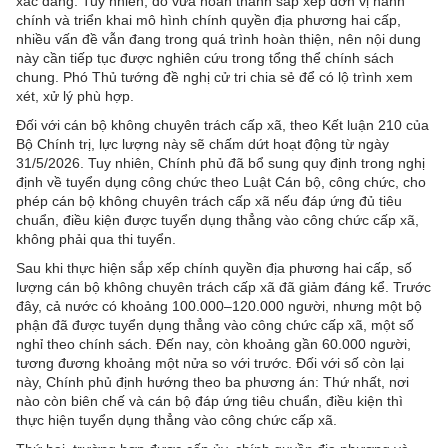
xác đáng. Tuy nhiên, do vừa hoàn thành sắp xếp đơn vị hành
chính và triển khai mô hình chính quyền địa phương hai cấp,
nhiều vấn đề vẫn đang trong quá trình hoàn thiện, nên nội dung
này cần tiếp tục được nghiên cứu trong tổng thể chính sách
chung. Phó Thủ tướng đề nghị cử tri chia sẻ để có lộ trình xem
xét, xử lý phù hợp.
Đối với cán bộ không chuyên trách cấp xã, theo Kết luận 210 của
Bộ Chính trị, lực lượng này sẽ chấm dứt hoạt động từ ngày
31/5/2026. Tuy nhiên, Chính phủ đã bổ sung quy định trong nghị
định về tuyển dụng công chức theo Luật Cán bộ, công chức, cho
phép cán bộ không chuyên trách cấp xã nếu đáp ứng đủ tiêu
chuẩn, điều kiện được tuyển dụng thẳng vào công chức cấp xã,
không phải qua thi tuyển.
Sau khi thực hiện sắp xếp chính quyền địa phương hai cấp, số
lượng cán bộ không chuyên trách cấp xã đã giảm đáng kể. Trước
đây, cả nước có khoảng 100.000–120.000 người, nhưng một bộ
phận đã được tuyển dụng thẳng vào công chức cấp xã, một số
nghỉ theo chính sách. Đến nay, còn khoảng gần 60.000 người,
tương đương khoảng một nửa so với trước. Đối với số còn lại
này, Chính phủ định hướng theo ba phương án: Thứ nhất, nơi
nào còn biên chế và cán bộ đáp ứng tiêu chuẩn, điều kiện thì
thực hiện tuyển dụng thẳng vào công chức cấp xã.