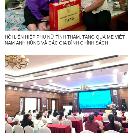
HỘI LIÊN HIỆP PHỤ NỮ TỈNH THĂM, TẶNG QUÀ MẸ VIỆT
NAM ANH HÙNG VÀ CÁC GIA ĐÌNH CHÍNH SÁCH