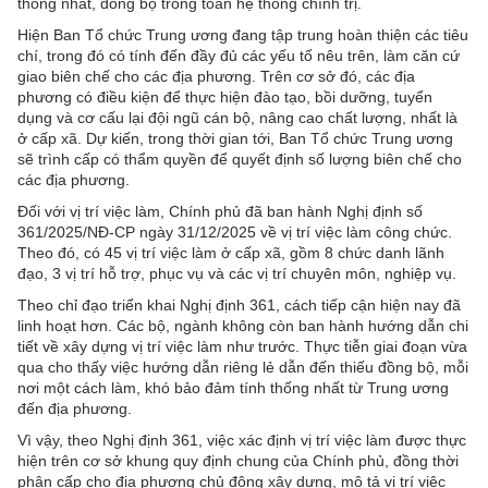
thống nhất, đồng bộ trong toàn hệ thống chính trị.
Hiện Ban Tổ chức Trung ương đang tập trung hoàn thiện các tiêu
chí, trong đó có tính đến đầy đủ các yếu tố nêu trên, làm căn cứ
giao biên chế cho các địa phương. Trên cơ sở đó, các địa
phương có điều kiện để thực hiện đào tạo, bồi dưỡng, tuyển
dụng và cơ cấu lại đội ngũ cán bộ, nâng cao chất lượng, nhất là
ở cấp xã. Dự kiến, trong thời gian tới, Ban Tổ chức Trung ương
sẽ trình cấp có thẩm quyền để quyết định số lượng biên chế cho
các địa phương.
Đối với vị trí việc làm, Chính phủ đã ban hành Nghị định số
361/2025/NĐ-CP ngày 31/12/2025 về vị trí việc làm công chức.
Theo đó, có 45 vị trí việc làm ở cấp xã, gồm 8 chức danh lãnh
đạo, 3 vị trí hỗ trợ, phục vụ và các vị trí chuyên môn, nghiệp vụ.
Theo chỉ đạo triển khai Nghị định 361, cách tiếp cận hiện nay đã
linh hoạt hơn. Các bộ, ngành không còn ban hành hướng dẫn chi
tiết về xây dựng vị trí việc làm như trước. Thực tiễn giai đoạn vừa
qua cho thấy việc hướng dẫn riêng lẻ dẫn đến thiếu đồng bộ, mỗi
nơi một cách làm, khó bảo đảm tính thống nhất từ Trung ương
đến địa phương.
Vì vậy, theo Nghị định 361, việc xác định vị trí việc làm được thực
hiện trên cơ sở khung quy định chung của Chính phủ, đồng thời
phân cấp cho địa phương chủ động xây dựng, mô tả vị trí việc