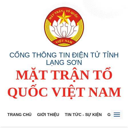
CỔNG THÔNG TIN ĐIỆN TỬ TỈNH
LẠNG SƠN
MẶT TRẬN TỔ
QUỐC VIỆT NAM
TRANG CHỦ
GIỚI THIỆU
TIN TỨC - SỰ KIỆN
GÓP Ý DỰ
Toggl
naviga