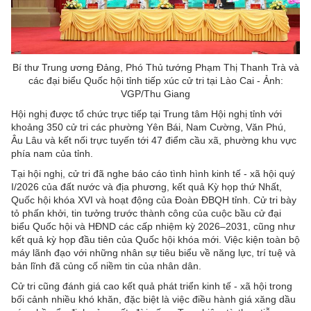
Bí thư Trung ương Đảng, Phó Thủ tướng Phạm Thị Thanh Trà và
các đại biểu Quốc hội tỉnh tiếp xúc cử tri tại Lào Cai - Ảnh:
VGP/Thu Giang
Hội nghị được tổ chức trực tiếp tại Trung tâm Hội nghị tỉnh với
khoảng 350 cử tri các phường Yên Bái, Nam Cường, Văn Phú,
Âu Lâu và kết nối trực tuyến tới 47 điểm cầu xã, phường khu vực
phía nam của tỉnh.
Tại hội nghị, cử tri đã nghe báo cáo tình hình kinh tế - xã hội quý
I/2026 của đất nước và địa phương, kết quả Kỳ họp thứ Nhất,
Quốc hội khóa XVI và hoạt động của Đoàn ĐBQH tỉnh. Cử tri bày
tỏ phấn khởi, tin tưởng trước thành công của cuộc bầu cử đại
biểu Quốc hội và HĐND các cấp nhiệm kỳ 2026–2031, cũng như
kết quả kỳ họp đầu tiên của Quốc hội khóa mới. Việc kiện toàn bộ
máy lãnh đạo với những nhân sự tiêu biểu về năng lực, trí tuệ và
bản lĩnh đã củng cố niềm tin của nhân dân.
Cử tri cũng đánh giá cao kết quả phát triển kinh tế - xã hội trong
bối cảnh nhiều khó khăn, đặc biệt là việc điều hành giá xăng dầu