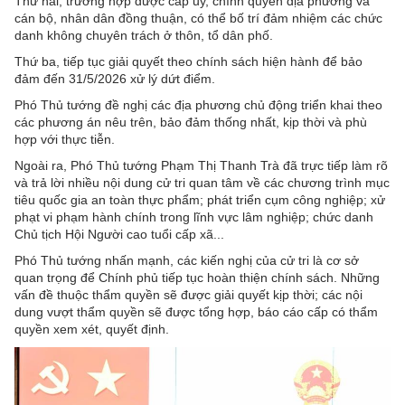
Thứ hai, trường hợp được cấp ủy, chính quyền địa phương và
cán bộ, nhân dân đồng thuận, có thể bố trí đảm nhiệm các chức
danh không chuyên trách ở thôn, tổ dân phố.
Thứ ba, tiếp tục giải quyết theo chính sách hiện hành để bảo
đảm đến 31/5/2026 xử lý dứt điểm.
Phó Thủ tướng đề nghị các địa phương chủ động triển khai theo
các phương án nêu trên, bảo đảm thống nhất, kịp thời và phù
hợp với thực tiễn.
Ngoài ra, Phó Thủ tướng Phạm Thị Thanh Trà đã trực tiếp làm rõ
và trả lời nhiều nội dung cử tri quan tâm về các chương trình mục
tiêu quốc gia an toàn thực phẩm; phát triển cụm công nghiệp; xử
phạt vi phạm hành chính trong lĩnh vực lâm nghiệp; chức danh
Chủ tịch Hội Người cao tuổi cấp xã...
Phó Thủ tướng nhấn mạnh, các kiến nghị của cử tri là cơ sở
quan trọng để Chính phủ tiếp tục hoàn thiện chính sách. Những
vấn đề thuộc thẩm quyền sẽ được giải quyết kịp thời; các nội
dung vượt thẩm quyền sẽ được tổng hợp, báo cáo cấp có thẩm
quyền xem xét, quyết định.