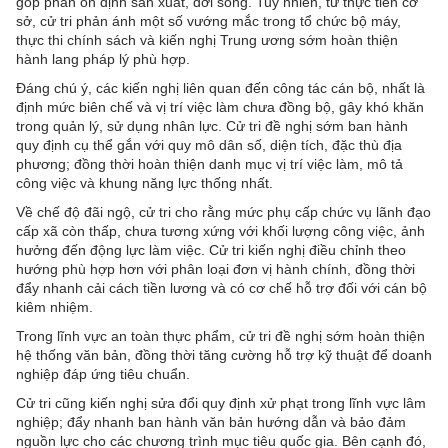
góp phần ổn định sản xuất, đời sống. Tuy nhiên, từ thực tiễn cơ
sở, cử tri phản ánh một số vướng mắc trong tổ chức bộ máy,
thực thi chính sách và kiến nghị Trung ương sớm hoàn thiện
hành lang pháp lý phù hợp.
Đáng chú ý, các kiến nghị liên quan đến công tác cán bộ, nhất là
định mức biên chế và vị trí việc làm chưa đồng bộ, gây khó khăn
trong quản lý, sử dụng nhân lực. Cử tri đề nghị sớm ban hành
quy định cụ thể gắn với quy mô dân số, diện tích, đặc thù địa
phương; đồng thời hoàn thiện danh mục vị trí việc làm, mô tả
công việc và khung năng lực thống nhất.
Về chế độ đãi ngộ, cử tri cho rằng mức phụ cấp chức vụ lãnh đạo
cấp xã còn thấp, chưa tương xứng với khối lượng công việc, ảnh
hưởng đến động lực làm việc. Cử tri kiến nghị điều chỉnh theo
hướng phù hợp hơn với phân loại đơn vị hành chính, đồng thời
đẩy nhanh cải cách tiền lương và có cơ chế hỗ trợ đối với cán bộ
kiêm nhiệm.
Trong lĩnh vực an toàn thực phẩm, cử tri đề nghị sớm hoàn thiện
hệ thống văn bản, đồng thời tăng cường hỗ trợ kỹ thuật để doanh
nghiệp đáp ứng tiêu chuẩn.
Cử tri cũng kiến nghị sửa đổi quy định xử phạt trong lĩnh vực lâm
nghiệp; đẩy nhanh ban hành văn bản hướng dẫn và bảo đảm
nguồn lực cho các chương trình mục tiêu quốc gia. Bên cạnh đó,