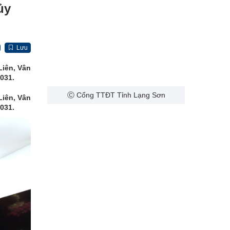
ủy
Lưu
Liên, Vân
2031.
Ⓒ Cổng TTĐT Tỉnh Lạng Sơn
Liên, Vân
2031.