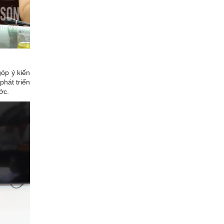
góp ý kiến
phát triển
ớc.