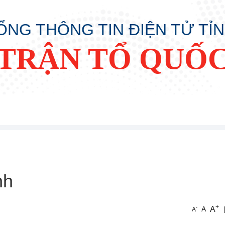
ỔNG THÔNG TIN ĐIỆN TỬ TỈ
TRẬN TỔ QUỐC
nh
+
A
-
A
A