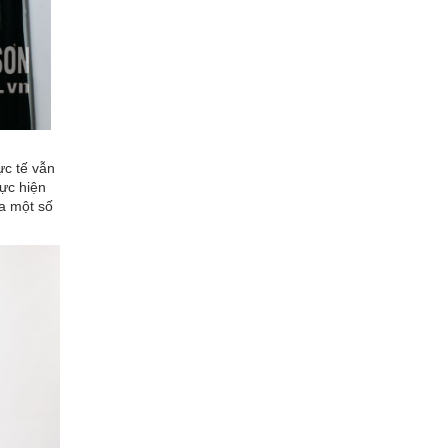
ực tế vẫn
hực hiện
ủa một số