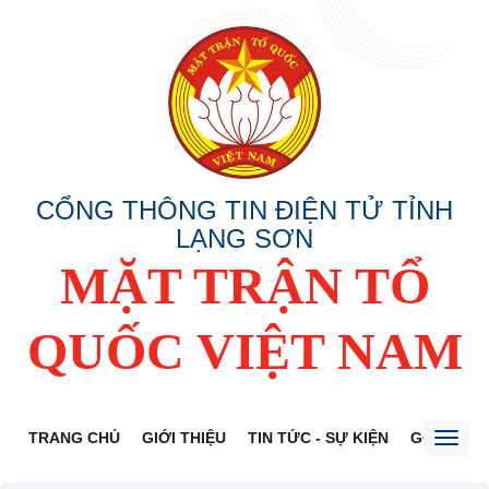
CỔNG THÔNG TIN ĐIỆN TỬ TỈNH
LẠNG SƠN
MẶT TRẬN TỔ
QUỐC VIỆT NAM
TRANG CHỦ
GIỚI THIỆU
TIN TỨC - SỰ KIỆN
GÓP Ý DỰ
Toggl
naviga