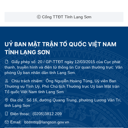
Ⓒ Cổng TTĐT Tỉnh Lạng Sơn
UỶ BAN MẶT TRẬN TỔ QUỐC VIỆT NAM
TỈNH LẠNG SƠN
Giấy phép số:
20 / GP-TTĐT ngày 12/03/2015 của Cục phát
thanh, truyền hình và điện tử thông tin Cơ quan thường trực: Văn
phòng Ủy ban nhân dân tỉnh Lạng Sơn.
Chịu trách nhiệm:
Ông Nguyễn Hoàng Tùng, Uỷ viên Ban
Thường vụ Tỉnh Uỷ, Phó Chủ tịch Thường trực Uỷ ban Mặt trận
Tổ quốc Việt Nam tỉnh Lạng Sơn
Địa chỉ:
Số 16, đường Quang Trung, phường Lương Văn Tri,
tỉnh Lạng Sơn
Điện thoại:
(0205)3812.209
Email:
bbtmttq@langson.gov.vn