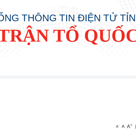
ỔNG THÔNG TIN ĐIỆN TỬ TỈ
TRẬN TỔ QUỐC
+
A
-
A
A