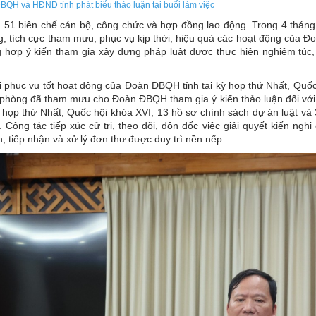
QH và HĐND tỉnh phát biểu thảo luận tại buổi làm việc
51 biên chế cán bộ, công chức và hợp đồng lao động. Trong 4 thán
 tích cực tham mưu, phục vụ kịp thời, hiệu quả các hoạt động của 
ổng hợp ý kiến tham gia xây dựng pháp luật được thực hiện nghiêm túc
phục vụ tốt hoạt động của Đoàn ĐBQH tỉnh tại kỳ họp thứ Nhất, Quốc
 phòng đã tham mưu cho Đoàn ĐBQH tham gia ý kiến thảo luận đối với
kỳ họp thứ Nhất, Quốc hội khóa XVI; 13 hồ sơ chính sách dự án luật và
ông tác tiếp xúc cử tri, theo dõi, đôn đốc việc giải quyết kiến nghị 
, tiếp nhận và xử lý đơn thư được duy trì nền nếp...