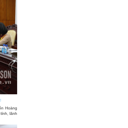
c
yễn Hoàng
ỉnh, lãnh