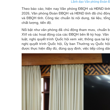
Lãnh đạo Văn phòng Đoàn ĐB
Theo báo cáo, hiện nay Văn phòng ĐBQH và HĐND tỉnh 
2026, Văn phòng Đoàn ĐBQH và HĐND tỉnh đã chủ động,
và ĐBQH tỉnh. Công tác chuẩn bị nội dung, tài liệu, t
chất lượng, tiến độ.
Nổi bật như văn phòng đã chủ động tham mưu, chuẩn bị 
XVI và các hoạt động của các ĐBQH bên lề kỳ họp. Văn
luật, nghị quyết trình Quốc hội xem xét, thông qua tại 
nghị quyết trình Quốc hội, Ủy ban Thường vụ Quốc hội. C
được thực hiện đầy đủ, đúng quy định; việc tiếp công dân