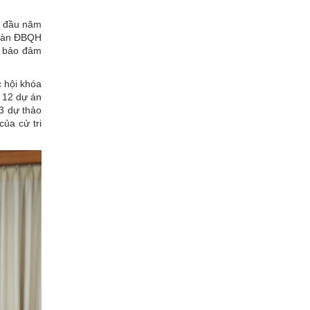
g đầu năm
Đoàn ĐBQH
, bảo đảm
 hội khóa
 12 dự án
 3 dự thảo
của cử tri