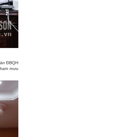
Đoàn ĐBQH
 tham mưu