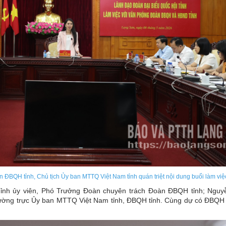
 ĐBQH tỉnh, Chủ tịch Ủy ban MTTQ Việt Nam tỉnh quán triệt nội dung buổi làm việ
Tỉnh ủy viên, Phó Trưởng Đoàn chuyên trách Đoàn ĐBQH tỉnh; Ngu
ường trực Ủy ban MTTQ Việt Nam tỉnh, ĐBQH tỉnh. Cùng dự có ĐBQH t