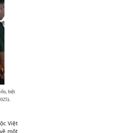
ến, biệt
2025).
ộc Việt
 về một