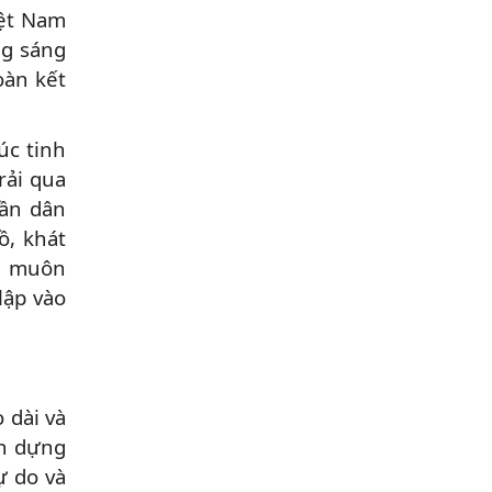
iệt Nam
ng sáng
oàn kết
úc tinh
rải qua
hần dân
ồ, khát
n, muôn
lập vào
 dài và
nh dựng
ự do và