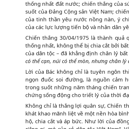
thống nhất đất nước; chiến thắng của s
suốt của Đảng Cộng sản Việt Nam; chiến
của tinh thần yêu nước nồng nàn, ý ch
của các lực lượng tiến bộ và nhân dân yê
Chiến thắng 30/04/1975 là thành quả 
thống nhất, không thể bị chia cắt bởi bất
của dân tộc – đã khẳng định chân lý bất
có thể cạn, núi có thể mòn, nhưng chân lý 
Lời của Bác không chỉ là tuyên ngôn th
ngọn đuốc soi đường, là nguồn cảm h
trong suốt những năm tháng chiến tranh
chứng sống động cho triết lý của thời đ
Không chỉ là thắng lợi quân sự, Chiến th
khát khao mãnh liệt về một nền hòa bìn
hộ, chia cắt và áp bức. Như lời của đồ
riêng ai, mà của cả dân tộc Việt Nam".
Và