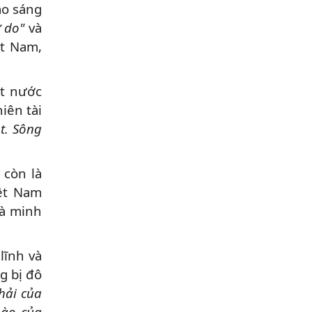
ạo sáng
ự do"
và
ệt Nam,
ất nước
iên tài
t. Sông
 còn là
ệt Nam
là minh
lĩnh và
g bị đô
hải của
nào của