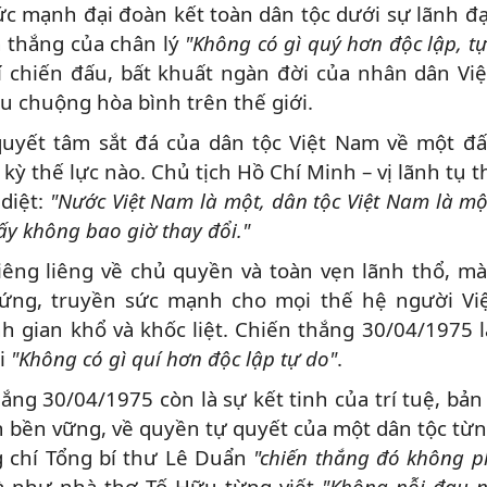
ức mạnh đại đoàn kết toàn dân tộc dưới sự lãnh đ
 thắng của chân lý
"Không có gì quý hơn độc lập, t
í chiến đấu, bất khuất ngàn đời của nhân dân Vi
u chuộng hòa bình trên thế giới.
quyết tâm sắt đá của dân tộc Việt Nam về một đ
 kỳ thế lực nào. Chủ tịch Hồ Chí Minh – vị lãnh tụ th
 diệt:
"Nước Việt Nam là một, dân tộc Việt Nam là mộ
ấy không bao giờ thay đổi."
iêng liêng về chủ quyền và toàn vẹn lãnh thổ, mà
ứng, truyền sức mạnh cho mọi thế hệ người Vi
 gian khổ và khốc liệt. Chiến thắng 30/04/1975 
ại
"Không có gì quí hơn độc lập tự do"
.
ắng 30/04/1975 còn là sự kết tinh của trí tuệ, bản 
h bền vững, về quyền tự quyết của một dân tộc từn
ng chí Tổng bí thư Lê Duẩn
"chiến thắng đó không p
 như nhà thơ Tố Hữu từng viết
"Không nỗi đau 