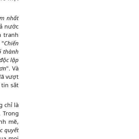
am nhất
cả nước
n tranh
 "
Chiến
ố thành
độc lập
hơn
". Và
đã vượt
tin sắt
 chỉ là
. Trong
ạnh mẽ,
c quyết
qua mọi