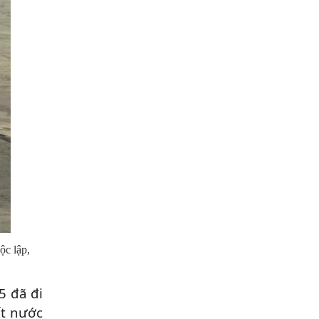
ộc lập,
5 đã đi
ất nước