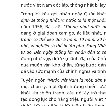
nước Việt Nam độc lập, thống nhất bị la
Trong lời kêu gọi nhân ngày Quốc khá
định sẽ thống nhất, vì nước ta là một khối
năm 1956, Bác viết
"Thống nhất nước n
đang ở giai đoạn cam go, ác liệt nhất,
tranh có thể kéo dài 5 năm, 10 năm, 20
phố, xí nghiệp có thể bị tàn phá. Song Nh
tự do. Đến ngày thắng lợi, Nhân dân ta s
đúng như vậy, dưới sự lãnh đạo của Chủ
qua muôn vàn khó khăn, từng bước đánh b
đá vào sức mạnh của chính nghĩa và tinh 
Tuyên ngôn
"Nước Việt Nam là một, dân t
một chân lý, một định hướng chiến lược
khói lửa chiến tranh, câu nói ấy trở 
tạo động lực cho hàng triệu người Việt 
sinh"
. Lời của Bác là lời hiệu triệu thi