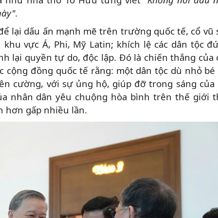
này"
.
 lại dấu ấn mạnh mẽ trên trường quốc tế, cổ vũ 
 khu vực Á, Phi, Mỹ Latin; khích lệ các dân tộc đ
h lại quyền tự do, độc lập. Đó là chiến thắng của 
ớc cộng đồng quốc tế rằng: một dân tộc dù nhỏ b
kiên cường, với sự ủng hộ, giúp đỡ trong sáng của
của nhân dân yêu chuộng hòa bình trên thế giới t
 hơn gấp nhiều lần.