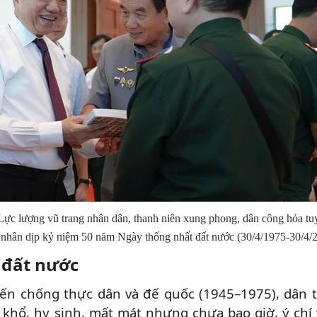
ực lượng vũ trang nhân dân, thanh niên xung phong, dân công hỏa tuy
 nhân dịp kỷ niệm 50 năm Ngày thống nhất đất nước (30/4/1975-30/4/
 đất nước
ến chống thực dân và đế quốc (1945–1975), dân t
khổ, hy sinh, mất mát nhưng chưa bao giờ, ý chí