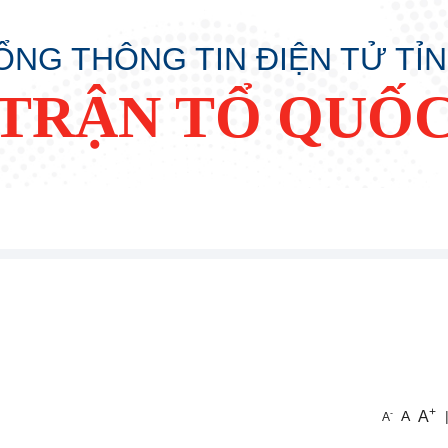
ỔNG THÔNG TIN ĐIỆN TỬ TỈ
TRẬN TỔ QUỐC
+
A
-
A
A