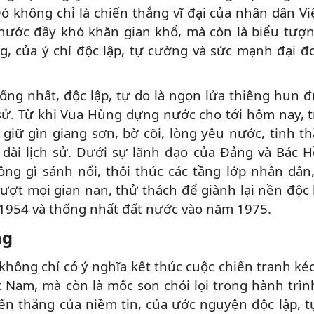
ó không chỉ là chiến thắng vĩ đại của nhân dân V
nước đầy khó khăn gian khổ, mà còn là biểu tượ
, của ý chí độc lập, tự cường và sức mạnh đại đ
ống nhất, độc lập, tự do là ngọn lửa thiêng hun đ
sử. Từ khi Vua Hùng dựng nước cho tới hôm nay, t
iữ gìn giang sơn, bờ cõi, lòng yêu nước, tinh t
u dài lịch sử. Dưới sự lãnh đạo của Đảng và Bác H
ông gì sánh nổi, thôi thúc các tầng lớp nhân dâ
ượt mọi gian nan, thử thách để giành lại nền độc 
1954 và thống nhất đất nước vào năm 1975.
ng
hông chỉ có ý nghĩa kết thúc cuộc chiến tranh kéo
iệt Nam, mà còn là mốc son chói lọi trong hành trì
iến thắng của niềm tin, của ước nguyện độc lập, t