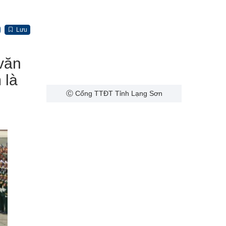
Lưu
 văn
 là
Ⓒ Cổng TTĐT Tỉnh Lạng Sơn