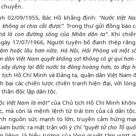
y chuyển.
nh 02/09/1955, Bác Hồ khẳng định:
"Nước Việt N
, không ai chia cắt được".
Trong thư gửi đồng bào 
hà là con đường sống của Nhân dân ta"
. Khi chiế
 ngày 17/07/1966, Người tuyên bố đanh thép rằng
 năm hoặc lâu hơn nữa. Hà Nội, Hải Phòng và một s
ân dân Việt Nam quyết không sợ! Không có gì quí hơn 
ẽ xây dựng lại đất nước ta đàng hoàng hơn, to đẹp 
 tịch Hồ Chí Minh và Đảng ta, quân dân Việt Nam 
ại các chiến lược chiến tranh hiện đại, với lòng 
thần độc lập dân tộc.
ộc Việt Nam là một"
của Chủ tịch Hồ Chí Minh không
, mà còn là mệnh lệnh từ trái tim của cả dân tộc
thành nguồn sức mạnh to lớn, truyền cảm hứng m
Nam bước ra mặt trận với ý chí
"quyết tử cho Tổ quố
êng liêng, là biểu tượng của lòng quyết tâm vượt 