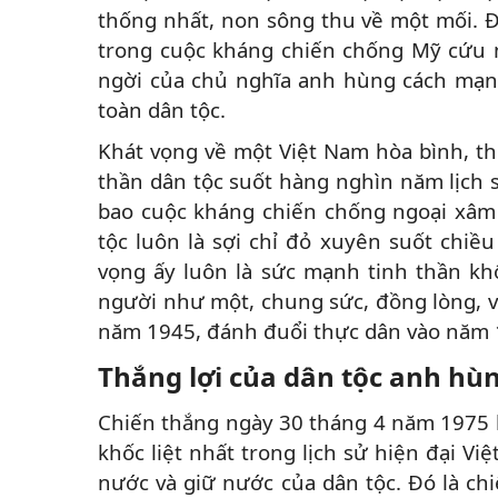
thống nhất, non sông thu về một mối. Đ
trong cuộc kháng chiến chống Mỹ cứu 
ngời của chủ nghĩa anh hùng cách mạng
toàn dân tộc.
Khát vọng về một Việt Nam hòa bình, th
thần dân tộc suốt hàng nghìn năm lịch 
bao cuộc kháng chiến chống ngoại xâm g
tộc luôn là sợi chỉ đỏ xuyên suốt chiề
vọng ấy luôn là sức mạnh tinh thần kh
người như một, chung sức, đồng lòng, v
năm 1945, đánh đuổi thực dân vào năm 
Thắng lợi của dân tộc anh hù
Chiến thắng ngày 30 tháng 4 năm 1975 k
khốc liệt nhất trong lịch sử hiện đại V
nước và giữ nước của dân tộc. Đó là ch