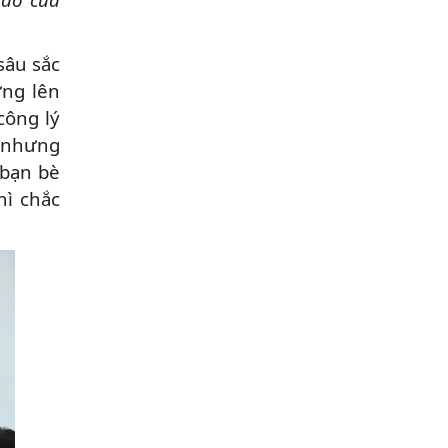
sâu sắc
ứng lên
công lý
é nhưng
 bạn bè
hì chắc