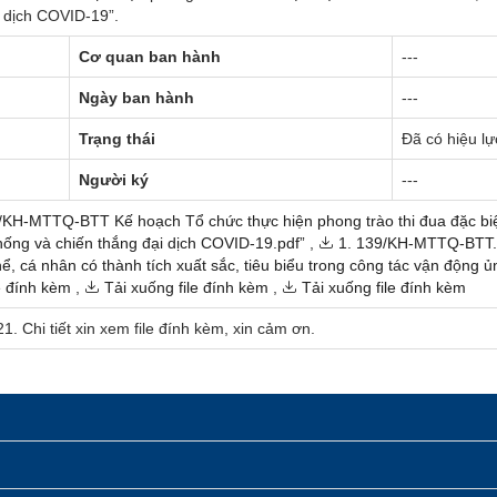
i dịch COVID-19”.
Cơ quan ban hành
---
Ngày ban hành
---
Trạng thái
Đã có hiệu lự
Người ký
---
/KH-MTTQ-BTT Kế hoạch Tổ chức thực hiện phong trào thi đua đặc biệt
hống và chiến thắng đại dịch COVID-19.pdf”
,
1. 139/KH-MTTQ-BTT.
hể, cá nhân có thành tích xuất sắc, tiêu biểu trong công tác vận động
e đính kèm
,
Tải xuống file đính kèm
,
Tải xuống file đính kèm
1. Chi tiết xin xem file đính kèm, xin cảm ơn.