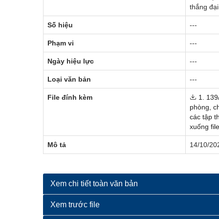
thắng đạ
Số hiệu
---
Phạm vi
---
Ngày hiệu lực
---
Loại văn bản
---
File đính kèm
1. 139
phòng, c
các tập t
xuống fil
Mô tả
14/10/202
Xem chi tiết toàn văn bản
Xem trước file