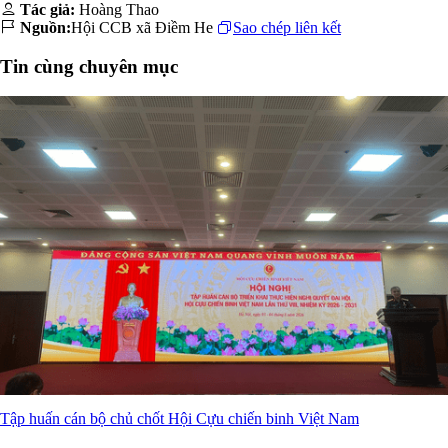
Tác giả:
Hoàng Thao
Nguồn:
Hội CCB xã Điềm He
Sao chép liên kết
Tin cùng chuyên mục
Tập huấn cán bộ chủ chốt Hội Cựu chiến binh Việt Nam