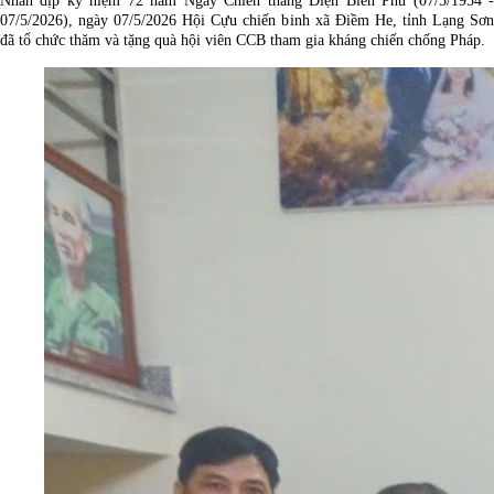
Nhân dịp kỷ niệm 72 năm Ngày Chiến thắng Điện Biên Phủ (07/5/1954 -
07/5/2026), ngày 07/5/2026 Hội Cựu chiến binh xã Điềm He, tỉnh Lạng Sơn
đã tổ chức thăm và tặng quà hội viên CCB tham gia kháng chiến chống Pháp.