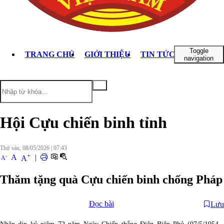
Toggle
TRANG CHỦ
GIỚI THIỆU
TIN TỨC - SỰ KIỆN
navigation
Hội Cựu chiến binh tỉnh
Thứ sáu, 08/05/2026
|
07:43
+
-
A
|
A
A
Thăm tặng quà Cựu chiến binh chống Pháp
Đọc bài
Lưu