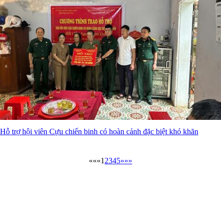
Hỗ trợ hội viên Cựu chiến binh có hoàn cảnh đặc biệt khó khăn
««
«
1
2
3
4
5
»
»»