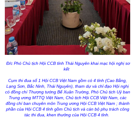
Đ/c Phó Chủ tịch Hội CCB tỉnh Thái Nguyên khai mạc hội nghị sơ
kết
C
ụm thi đua số 1 Hội CCB Việt Nam gồm có 4 tỉnh (Cao Bằng,
Lạng Sơn, Bắc Ninh, Thái Nguyên), tham dự và chỉ đạo Hội nghị
có đồng chí Thượng tướng Bế Xuân Trường, Phó Chủ tịch Uỷ ban
Trung ương MTTQ Việt Nam, Chủ tịch Hội CCB Việt Nam, các
đồng chí ban chuyên môn Trung ương Hội CCB Việt Nam ; thành
phần của Hội CCB 4 tỉnh gồm Chủ tịch và cán bộ phụ trách công
tác thi đua, khen thưởng của Hội CCB 4 tỉnh.