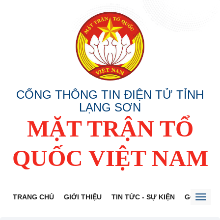
CỔNG THÔNG TIN ĐIỆN TỬ TỈNH
LẠNG SƠN
MẶT TRẬN TỔ
QUỐC VIỆT NAM
TRANG CHỦ
GIỚI THIỆU
TIN TỨC - SỰ KIỆN
GÓP Ý DỰ
Toggl
naviga