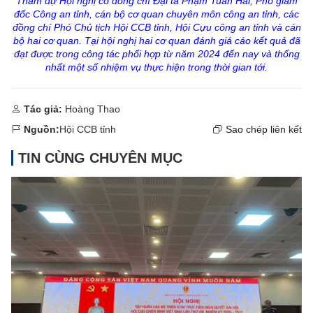
Tham dự Hội nghị có đồng chí Đại tá Phạm Tuấn Hải, Phó giám
đốc Công an tỉnh, cán bộ cơ quan chuyên môn công an tỉnh, các
đồng chí Phó Chủ tịch Hội CCB tỉnh, Hội Cựu công an tỉnh và cán
bộ hai cơ quan. Tại hội nghị hai cơ quan đánh giá cáo kết quả đã
đạt được trong công tác phối hợp từ năm 2024 đến nay và thống
nhất một số nhiệm vụ thực hiện trong thời gian tới.
Tác giả:
Hoàng Thao
Nguồn:
Hội CCB tỉnh
Sao chép liên kết
TIN CÙNG CHUYÊN MỤC