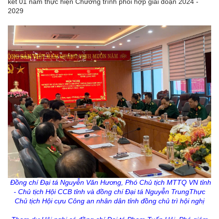
kết 01 năm thực hiện Chương trình phối hợp giai đoạn 2024 -
2029
Đồng chí Đại tá Nguyễn Văn Hương, Phó Chủ tịch MTTQ VN tỉnh
- Chủ tịch Hội CCB tỉnh và đồng chí Đại tá Nguyễn TrungThực
Chủ tịch Hội cựu Công an nhân dân tỉnh đồng chủ trì hội nghị