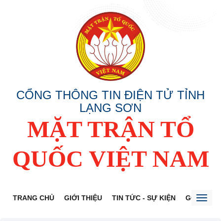
CỔNG THÔNG TIN ĐIỆN TỬ TỈNH
LẠNG SƠN
MẶT TRẬN TỔ
QUỐC VIỆT NAM
TRANG CHỦ
GIỚI THIỆU
TIN TỨC - SỰ KIỆN
GÓP Ý DỰ
Toggl
naviga