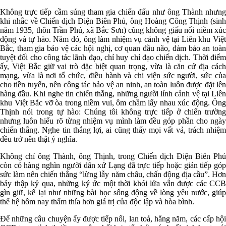
Không trực tiếp cầm súng tham gia chiến đấu như ông Thành nhưng
khi nhắc về Chiến dịch Điện Biên Phủ, ông Hoàng Công Thịnh (sinh
năm 1935, thôn Trần Phú, xã Bắc Sơn) cũng không giấu nổi niềm xúc
động và tự hào. Năm đó, ông làm nhiệm vụ cảnh vệ tại Liên khu Việt
Bắc, tham gia bảo vệ các hội nghị, cơ quan đầu não, đảm bảo an toàn
tuyệt đối cho công tác lãnh đạo, chỉ huy chỉ đạo chiến dịch. Thời điểm
ấy, Việt Bắc giữ vai trò đặc biệt quan trọng, vừa là căn cứ địa cách
mạng, vừa là nơi tổ chức, điều hành và chi viện sức người, sức của
cho tiền tuyến, nên công tác bảo vệ an ninh, an toàn luôn được đặt lên
hàng đầu. Khi nghe tin chiến thắng, những người lính cảnh vệ tại Liên
khu Việt Bắc vỡ òa trong niềm vui, ôm chầm lấy nhau xúc động. Ông
Thịnh nói trong tự hào: Chúng tôi không trực tiếp ở chiến trường
nhưng luôn hiểu rõ từng nhiệm vụ mình làm đều góp phần cho ngày
chiến thắng. Nghe tin thắng lợi, ai cũng thấy mọi vất vả, trách nhiệm
đều trở nên thật ý nghĩa.
Không chỉ ông Thành, ông Thịnh, trong Chiến dịch Điện Biên Phủ
còn có hàng nghìn người dân xứ Lạng đã trực tiếp hoặc gián tiếp góp
sức làm nên chiến thắng “lừng lẫy năm châu, chấn động địa cầu”. Hơn
bảy thập kỷ qua, những ký ức một thời khói lửa vẫn được các CCB
gìn giữ, kể lại như những bài học sống động về lòng yêu nước, giúp
thế hệ hôm nay thấm thía hơn giá trị của độc lập và hòa bình.
Để những câu chuyện ấy được tiếp nối, lan toả, hằng năm, các cấp hội