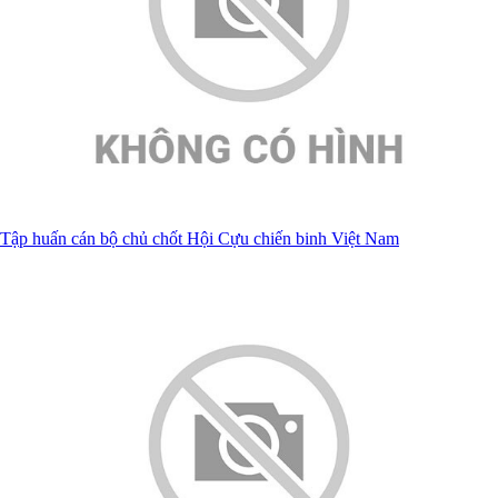
Tập huấn cán bộ chủ chốt Hội Cựu chiến binh Việt Nam