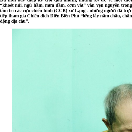
“khoét núi, ngủ hầm, mưa dầm, cơm vắt” vẫn vẹn nguyên trong
tâm trí các cựu chiến binh (CCB) xứ Lạng - những người đã trực
tiếp tham gia Chiến dịch Điện Biên Phủ “lừng lẫy năm châu, chấn
động địa cầu”.