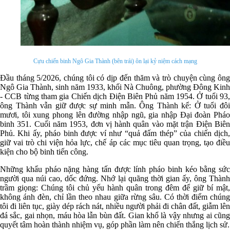
Cựu chiến binh Ngô Gia Thành (bên trái) ôn lại kỷ niệm cách mạng
Đầu tháng 5/2026, chúng tôi có dịp đến thăm và trò chuyện cùng ông
Ngô Gia Thành, sinh năm 1933, khối Nà Chuông, phường Đông Kinh
- CCB từng tham gia Chiến dịch Điện Biên Phủ năm 1954. Ở tuổi 93,
ông Thành vẫn giữ được sự minh mẫn. Ông Thành kể: Ở tuổi đôi
mươi, tôi xung phong lên đường nhập ngũ, gia nhập Đại đoàn Pháo
binh 351. Cuối năm 1953, đơn vị hành quân vào mặt trận Điện Biên
Phủ. Khi ấy, pháo binh được ví như “quả đấm thép” của chiến dịch,
giữ vai trò chi viện hỏa lực, chế áp các mục tiêu quan trọng, tạo điều
kiện cho bộ binh tiến công.
Những khẩu pháo nặng hàng tấn được lính pháo binh kéo bằng sức
người qua núi cao, dốc đứng. Nhớ lại quãng thời gian ấy, ông Thành
trầm giọng: Chúng tôi chủ yếu hành quân trong đêm để giữ bí mật,
không ánh đèn, chỉ lần theo nhau giữa rừng sâu. Có thời điểm chúng
tôi đi liên tục, giày dép rách nát, nhiều người phải đi chân đất, giẫm lên
đá sắc, gai nhọn, máu hòa lẫn bùn đất. Gian khổ là vậy nhưng ai cũng
quyết tâm hoàn thành nhiệm vụ, góp phần làm nên chiến thắng lịch sử.