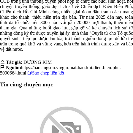
CCB trong tỉnh thường xuyên phối hợp tổ chức các buổi sinh hoạt, nói
chuyện truyền thống, giáo dục lịch sử về Chiến dịch Điện Biên Phủ,
Chiến dịch Hồ Chí Minh cùng nhiều giai đoạn đấu tranh cách mạng
khác cho thanh, thiếu niên trên địa bàn. Từ năm 2025 đến nay, toàn
tỉnh đã tổ chức trên 300 cuộc với gần 20.000 lượt thanh, thiếu niên
tham gia. Qua những buổi giao lưu, gặp gỡ và kể chuyện lịch sử, từ
những dòng ký ức được truyền lại ấy, tinh thần "Quyết tử cho Tổ quốc
quyết sinh" tiếp tục được lan tỏa, trở thành nguồn động lực để lớp trẻ
trân trọng quá khứ và vững vàng hơn trên hành trình dựng xây và bảo
vệ đất nước.
Tác giả:
DƯƠNG KIM
Nguồn:
https://baolangson.vn/giu-mai-hao-khi-dien-bien-phu-
5090664.html
Sao chép liên kết
Tin cùng chuyên mục