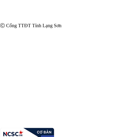
Ⓒ Cổng TTĐT Tỉnh Lạng Sơn
Uỷ ban Mặt trận Tổ quốc Việt Nam tỉnh Lạng Sơn
Giấy phép số:
20 / GP-TTĐT ngày 12/03/2015 của Cục phát
thanh, truyền hình và điện tử thông tin Cơ quan thường trực: Văn
phòng Ủy ban nhân dân tỉnh Lạng Sơn.
Chịu trách nhiệm:
Ông Nguyễn Hoàng Tùng, Uỷ viên Ban
Thường vụ Tỉnh Uỷ, Phó Chủ tịch Thường trực Uỷ ban Mặt trận Tổ
quốc Việt Nam tỉnh Lạng Sơn
Địa chỉ:
Số 16, đường Quang Trung, phường Lương Văn Tri, tỉnh
Lạng Sơn
Điện thoại:
(0205)3812.209
Email:
bbtmttq@langson.gov.vn