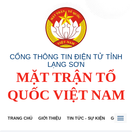
CỔNG THÔNG TIN ĐIỆN TỬ TỈNH
LẠNG SƠN
MẶT TRẬN TỔ
QUỐC VIỆT NAM
TRANG CHỦ
GIỚI THIỆU
TIN TỨC - SỰ KIỆN
GÓP Ý DỰ
Toggl
naviga