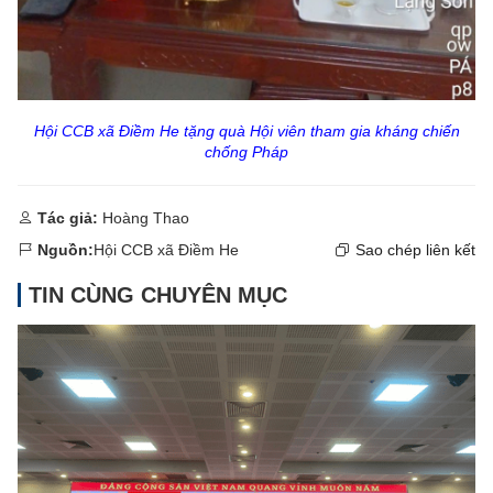
Hội CCB xã Điềm He tặng quà Hội viên tham gia kháng chiến
chống Pháp
Tác giả:
Hoàng Thao
Nguồn:
Hội CCB xã Điềm He
Sao chép liên kết
TIN CÙNG CHUYÊN MỤC