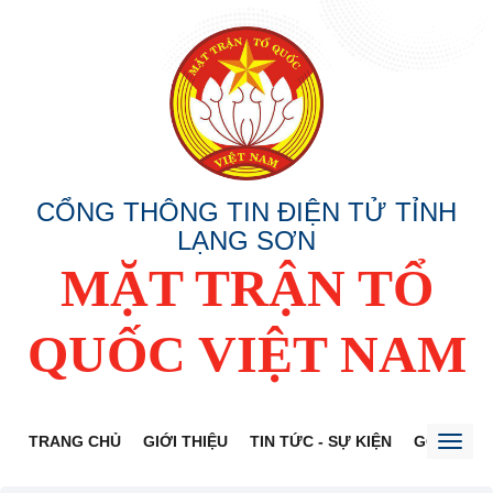
CỔNG THÔNG TIN ĐIỆN TỬ TỈNH
LẠNG SƠN
MẶT TRẬN TỔ
QUỐC VIỆT NAM
TRANG CHỦ
GIỚI THIỆU
TIN TỨC - SỰ KIỆN
GÓP Ý DỰ
Toggl
naviga